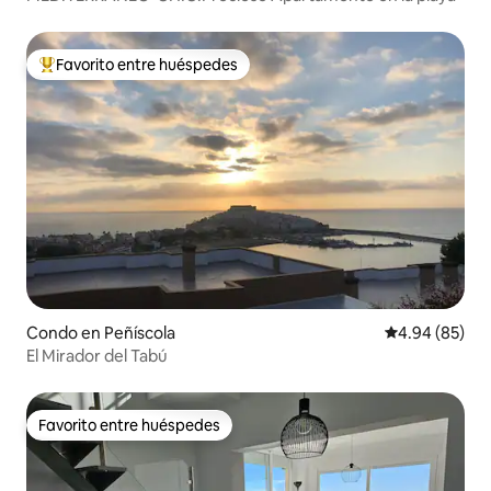
Favorito entre huéspedes
Favorito entre huéspedes preferido
Condo en Peñíscola
Calificación p
4.94 (85)
El Mirador del Tabú
Favorito entre huéspedes
Favorito entre huéspedes