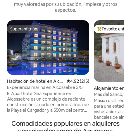
muy valoradas por su ubicación, limpieza y otros
aspectos.
Superanfitrión
Favorito entre
Superanfitrión
Favorito entre hu
Habitación de hotel en Alcos
Calificación promedio: 4.92 de 5
4.92 (215)
sebre
Experiencia marina en Alcossebre 3/5
Alojamiento en Cas
El Aparthotel Sea Experience en
ana
Mas del Sanco, Cas
Alcossebre es un complejo de reciente
Masia rural, reci
construcción situado en primera línea de
para una estadía e
la Playa el Cargador y a 550m del centro
vistas abiertas de
de Alcossebre. El apartamento de 50 m²
bancales de almend
posee 2 dormitorios con capacidad para
Comodidades populares en alquileres
en la distancia. Es 
3/5 personas (sin vistas). Consulte los
familias jóvenes, 