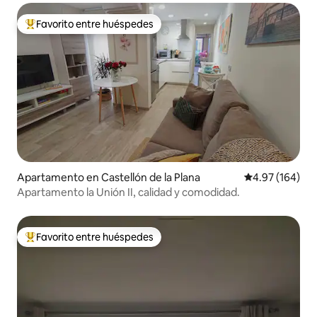
Favorito entre huéspedes
Favorito entre huéspedes preferido
Apartamento en Castellón de la Plana
Calificación pr
4.97 (164)
Apartamento la Unión II, calidad y comodidad.
Favorito entre huéspedes
Favorito entre huéspedes preferido