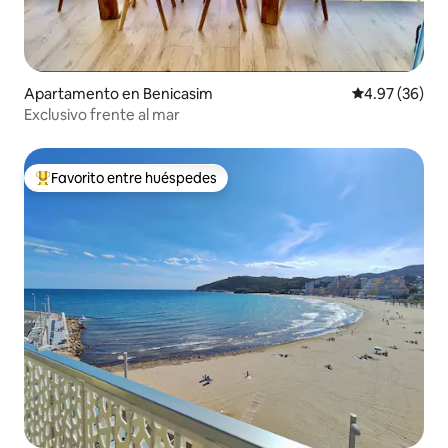
Apartamento en Benicasim
Calificación p
4.97 (36)
Exclusivo frente al mar
Favorito entre huéspedes
Favorito entre huéspedes preferido