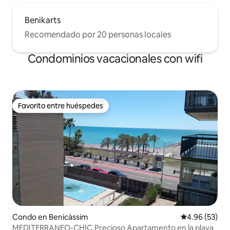
Benikarts
Recomendado por 20 personas locales
Condominios vacacionales con wifi
Favorito entre huéspedes
Favorito entre huéspedes
Condo en Benicàssim
Calificación p
4.96 (53)
MEDITERRANEO-CHIC.Precioso Apartamento en la playa