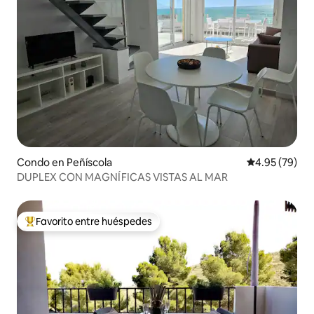
Condo en Peñíscola
Calificación p
4.95 (79)
DUPLEX CON MAGNÍFICAS VISTAS AL MAR
Favorito entre huéspedes
Favorito entre huéspedes preferido