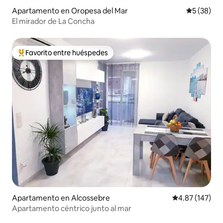
Apartamento en Oropesa del Mar
Calificaci
5 (38)
El mirador de La Concha
Favorito entre huéspedes
Favorito entre huéspedes preferido
Apartamento en Alcossebre
Calificación p
4.87 (147)
Apartamento céntrico junto al mar