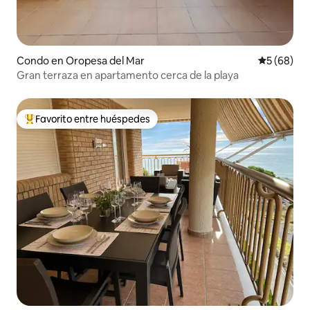
Condo en Oropesa del Mar
Calificaci
5 (68)
Gran terraza en apartamento cerca de la playa
Favorito entre huéspedes
Favorito entre huéspedes preferido