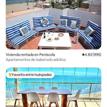
Vivienda rentada en Peniscola
Calificación pr
4.83 (995)
Apartamentos de Isabel solo adultos
Favorito entre huéspedes
Favorito entre huéspedes preferido