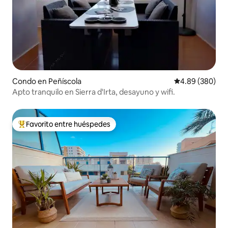
Condo en Peñíscola
Calificación pr
4.89 (380)
Apto tranquilo en Sierra d'Irta, desayuno y wifi.
Favorito entre huéspedes
Favorito entre huéspedes preferido