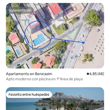
Superanfitrión
Superanfitrión
Apartamento en Benicasim
Calificación 
4.85 (48)
Apto moderno con piscina en 1ª línea de playa
Favorito entre huéspedes
Favorito entre huéspedes