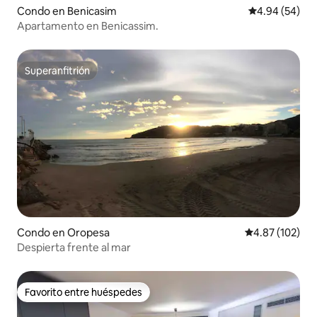
Condo en Benicasim
Calificación p
4.94 (54)
Apartamento en Benicassim.
Superanfitrión
Superanfitrión
Condo en Oropesa
Calificación p
4.87 (102)
Despierta frente al mar
Favorito entre huéspedes
Favorito entre huéspedes