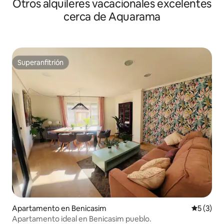
Otros alquileres vacacionales excelentes
cerca de Aquarama
Superanfitrión
Superanfitrión
Apartamento en Benicasim
Calificac
5 (3)
Apartamento ideal en Benicasim pueblo.