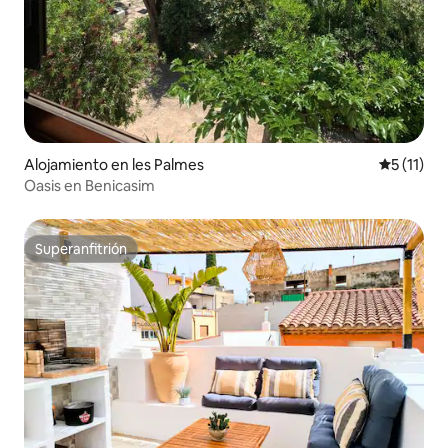
Alojamiento en les Palmes
Calificaci
5 (11)
Oasis en Benicasim
Superanfitrión
Superanfitrión