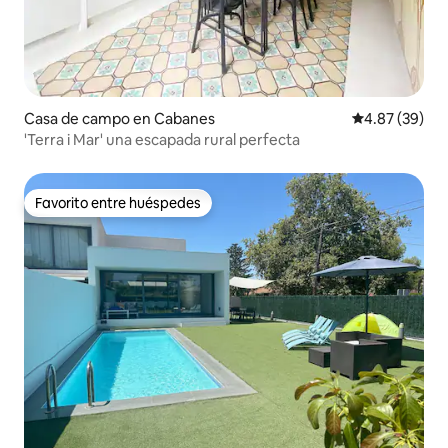
Casa de campo en Cabanes
Calificación p
4.87 (39)
'Terra i Mar' una escapada rural perfecta
Favorito entre huéspedes
Favorito entre huéspedes