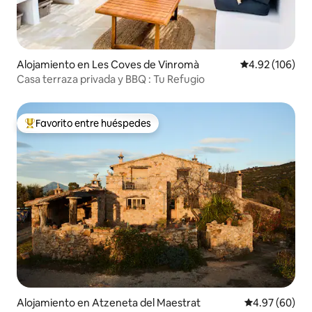
Alojamiento en Les Coves de Vinromà
Calificación pr
4.92 (106)
Casa terraza privada y BBQ : Tu Refugio
Favorito entre huéspedes
Favorito entre huéspedes preferido
Alojamiento en Atzeneta del Maestrat
Calificación p
4.97 (60)