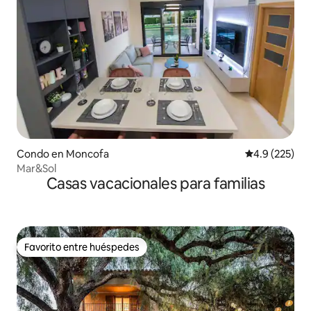
Condo en Moncofa
Calificación 
4.9 (225)
Mar&Sol
Casas vacacionales para familias
Favorito entre huéspedes
Favorito entre huéspedes