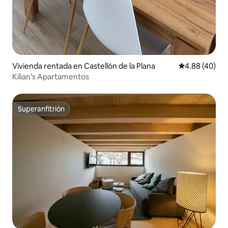
Vivienda rentada en Castellón de la Plana
Calificación p
4.88 (40)
Kilian’s Apartamentos
Superanfitrión
Superanfitrión