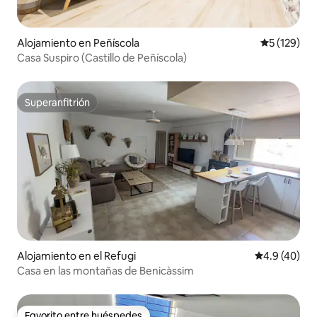
Alojamiento en Peñíscola
Calificació
5 (129)
Casa Suspiro (Castillo de Peñíscola)
Superanfitrión
Superanfitrión
Alojamiento en el Refugi
Calificación
4.9 (40)
Casa en las montañas de Benicàssim
Favorito entre huéspedes