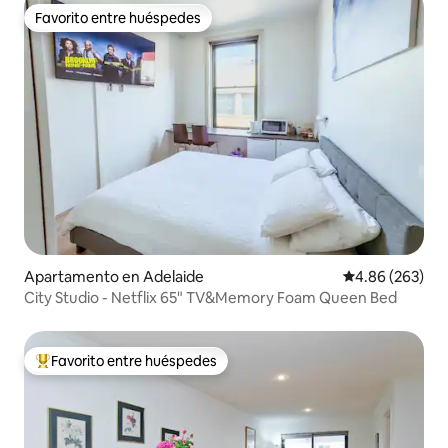
Favorito entre huéspedes
Favorito entre huéspedes
Apartamento en Adelaide
Calificación pr
4.86 (263)
City Studio - Netflix 65" TV&Memory Foam Queen Bed
Favorito entre huéspedes
Favorito entre huéspedes preferido