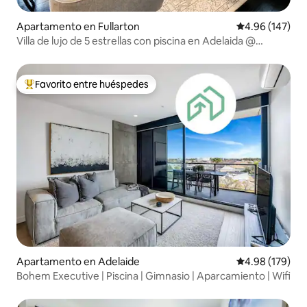
Apartamento en Fullarton
Calificación pr
4.96 (147)
Villa de lujo de 5 estrellas con piscina en Adelaida @
Hollidge House
Favorito entre huéspedes
Favorito entre huéspedes preferido
Apartamento en Adelaide
Calificación pr
4.98 (179)
Bohem Executive | Piscina | Gimnasio | Aparcamiento | Wifi