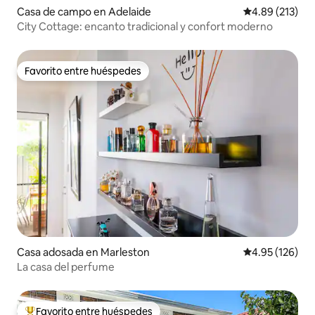
Casa de campo en Adelaide
Calificación p
4.89 (213)
City Cottage: encanto tradicional y confort moderno
Favorito entre huéspedes
Favorito entre huéspedes
Casa adosada en Marleston
Calificación p
4.95 (126)
La casa del perfume
Favorito entre huéspedes