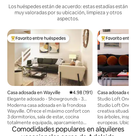
Los huéspedes están de acuerdo: estas estadías están
muy valoradas por su ubicación, limpieza y otros
aspectos.
Favorito entre huéspedes
Favorito entre
Favorito entre huéspedes preferido
Favorito entre hu
Casa adosada en Wayville
Calificación promedio: 4.98 de 5
4.98 (191)
Casa adosada en 
laide
Elegante adosado - Showgrounds - 3
Studio Loft One No
camas - Aparcamiento
Emoción al llegar
Moderna casa adosada en la frondosa
Studio Loft One. Es una escapada
Wayville. Ofrece el máximo confort con
creativa situada en
3 dormitorios, sala de estar, cocina
los árboles, inspir
totalmente equipada, aparcamiento
europeas. Ubicado e
Comodidades populares en alquileres
seguro y jardín en el patio. Cómoda
calles cuidadas, es
calefacción/refrigeración de ciclo
perfecto para aloj