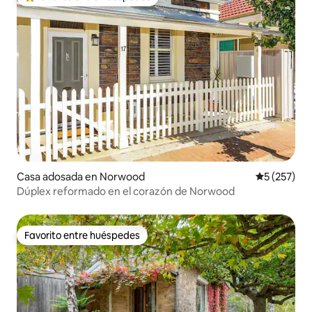
Favorito entre huéspedes preferido
Casa adosada en Norwood
Calificació
5 (257)
Dúplex reformado en el corazón de Norwood
Favorito entre huéspedes
Favorito entre huéspedes