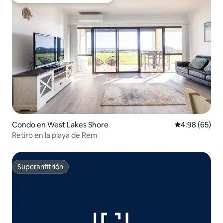
Favorito entre huéspedes preferido
Condo en West Lakes Shore
Calificación p
4.98 (65)
Retiro en la playa de Rem
Superanfitrión
Superanfitrión