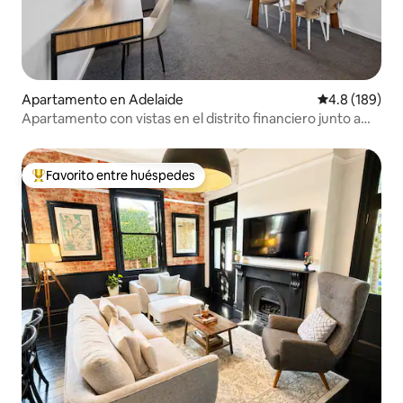
Apartamento en Adelaide
Calificación 
4.8 (189)
Apartamento con vistas en el distrito financiero junto a
Light Square con aparcamiento n.º 1
Favorito entre huéspedes
Favorito entre huéspedes preferido