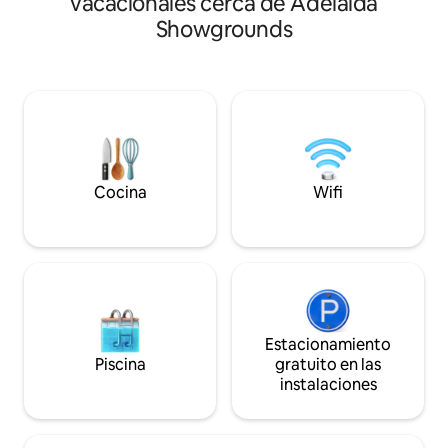
vacacionales cerca de Adelaida
inverso en todas partes. Desde las
beber vino, un san
Showgrounds
puertas francesas del dormitorio
experimentar todo
principal que se abren al jardín hasta los
ofrecer. Cena al ai
techos con paneles de madera y las
la terraza de la a
ventanas con vitrales en el dormitorio
rincón en el salón
loft, ¡esta morada única seguramente
recargar energías.
complacerá! Excelente ubicación cerca
vibrante vida del c
de Showgrounds, cafeterías Goodwood
disfrutando de la
y restaurantes/tiendas de Hyde Park.
de las bulliciosas 
Fácil acceso en tranvía a la ciudad y
de abajo.
Cocina
Wifi
Glenelg.
Estacionamiento
Piscina
gratuito en las
instalaciones