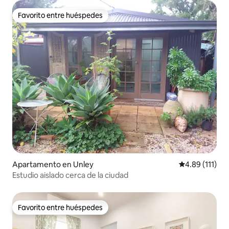
Favorito entre huéspedes
Favorito entre huéspedes
Apartamento en Unley
Calificación p
4.89 (111)
Estudio aislado cerca de la ciudad
Favorito entre huéspedes
Favorito entre huéspedes