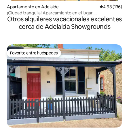
Apartamento en Adelaide
Calificación p
4.93 (136)
¡Ciudad tranquila! Aparcamiento en el lugar,
Otros alquileres vacacionales excelentes
piscina/spa/sauna
cerca de Adelaida Showgrounds
Favorito entre huéspedes
Favorito entre huéspedes