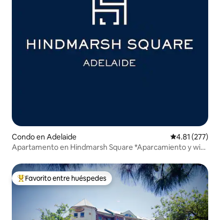
Condo en Adelaide
Calificación p
4.81 (277)
Apartamento en Hindmarsh Square *Aparcamiento y wifi
gratis*
Favorito entre huéspedes
Favorito entre huéspedes preferido