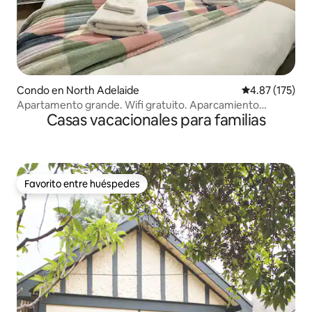
Condo en North Adelaide
Calificación p
4.87 (175)
Apartamento grande. Wifi gratuito. Aparcamiento
Casas vacacionales para familias
cerrado. Aire acondicionado.
Favorito entre huéspedes
Favorito entre huéspedes