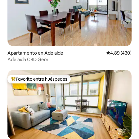
Apartamento en Adelaide
Calificación pr
4.89 (430)
Adelaida CBD Gem
Favorito entre huéspedes
Favorito entre huéspedes preferido