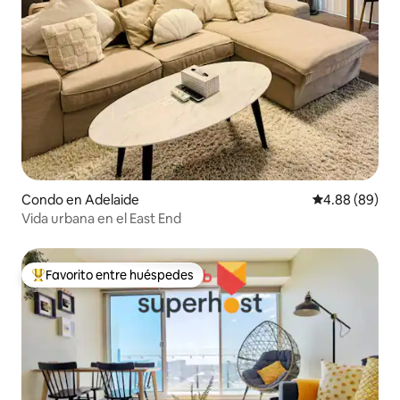
Condo en Adelaide
Calificación p
4.88 (89)
Vida urbana en el East End
Favorito entre huéspedes
Favorito entre huéspedes preferido