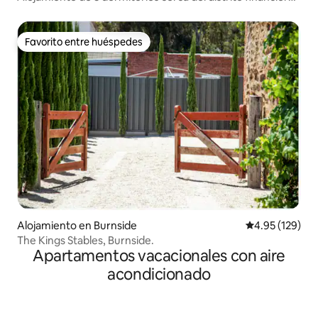
de Adelaida
Favorito entre huéspedes
Favorito entre huéspedes
Alojamiento en Burnside
Calificación p
4.95 (129)
The Kings Stables, Burnside.
Apartamentos vacacionales con aire
acondicionado