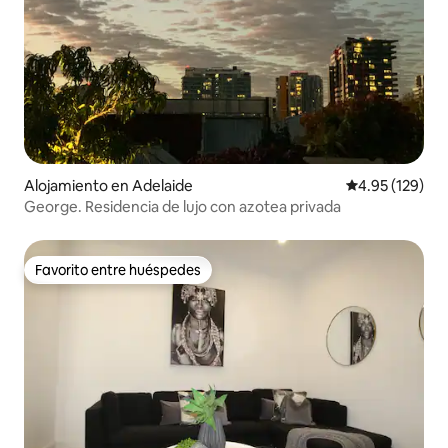
Alojamiento en Adelaide
Calificación p
4.95 (129)
George. Residencia de lujo con azotea privada
Favorito entre huéspedes
Favorito entre huéspedes