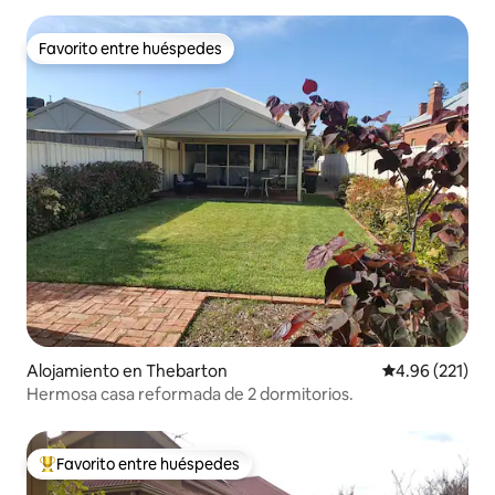
Favorito entre huéspedes
Favorito entre huéspedes
Alojamiento en Thebarton
Calificación p
4.96 (221)
Hermosa casa reformada de 2 dormitorios.
Favorito entre huéspedes
Favorito entre huéspedes preferido