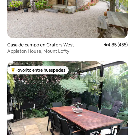
Casa de campo en Crafers West
Calificación pr
4.85 (455)
Appleton House, Mount Lofty
Favorito entre huéspedes
Favorito entre huéspedes preferido