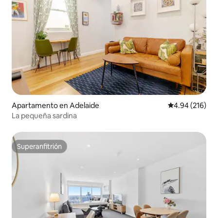
Apartamento en Adelaide
Calificación pr
4.94 (216)
La pequeña sardina
Superanfitrión
Superanfitrión