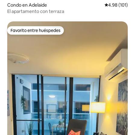
Condo en Adelaide
Calificación p
4.98 (101)
El apartamento con terraza
Favorito entre huéspedes
Favorito entre huéspedes