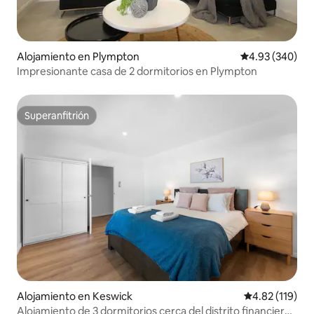
Alojamiento en Plympton
Calificación pr
4.93 (340)
Impresionante casa de 2 dormitorios en Plympton
Superanfitrión
Superanfitrión
Alojamiento en Keswick
Calificación p
4.82 (119)
Alojamiento de 3 dormitorios cerca del distrito financiero