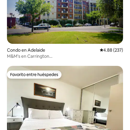
Condo en Adelaide
Calificación pr
4.88 (237)
M&M's en Carrington
*Wifi*Netflix*Aparcamiento*Tranquilo*
Favorito entre huéspedes
Favorito entre huéspedes