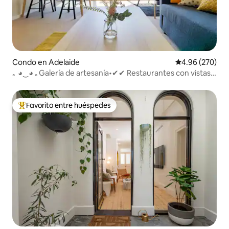
Condo en Adelaide
Calificación pr
4.96 (270)
｡ ◕‿◕ ｡Galería de artesanía•✔✔ Restaurantes con vistas
al patio Bares✔
Favorito entre huéspedes
Favorito entre huéspedes preferido