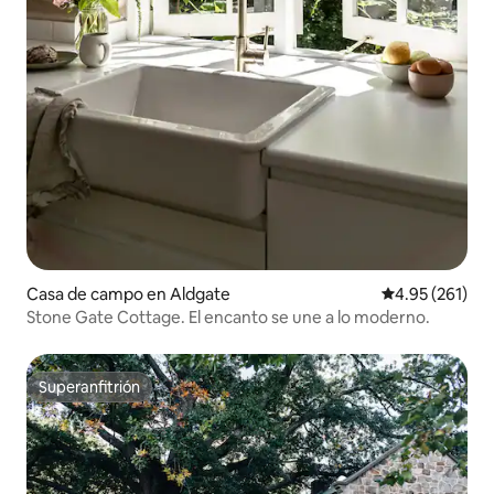
Casa de campo en Aldgate
Calificación p
4.95 (261)
Stone Gate Cottage. El encanto se une a lo moderno.
Superanfitrión
Superanfitrión