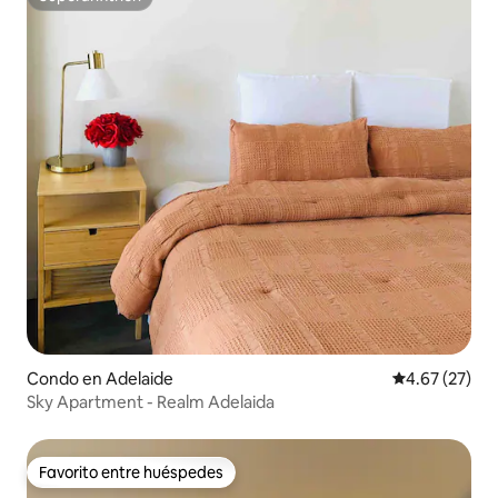
Superanfitrión
Condo en Adelaide
Calificación 
4.67 (27)
Sky Apartment - Realm Adelaida
Favorito entre huéspedes
Favorito entre huéspedes