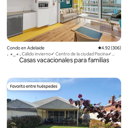
Condo en Adelaide
Calificación pr
4.92 (306)
｡ ◕‿◕ ｡Cálido invierno✔ Centro de la ciudad Piscina✔
Casas vacacionales para familias
restaurantes✔ Bares✔
Favorito entre huéspedes
Favorito entre huéspedes