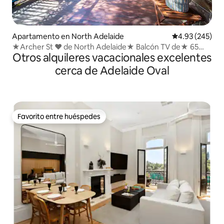
Apartamento en North Adelaide
Calificación pr
4.93 (245)
★Archer St ❤ de North Adelaide★ Balcón TV de★ 65
Otros alquileres vacacionales excelentes
pulgadas★
cerca de Adelaide Oval
Favorito entre huéspedes
Favorito entre huéspedes