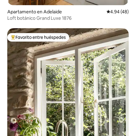
Apartamento en Adelaide
Calificación p
4.94 (48)
Loft botánico Grand Luxe 1876
Favorito entre huéspedes
Favorito entre huéspedes preferido