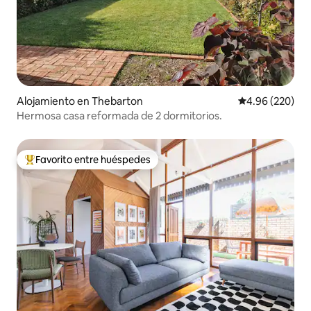
Alojamiento en Thebarton
Calificación pr
4.96 (220)
Hermosa casa reformada de 2 dormitorios.
Favorito entre huéspedes
Favorito entre huéspedes preferido