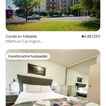
Condo en Adelaide
Calificación pr
4.88 (237)
M&M's en Carrington
*Wifi*Netflix*Aparcamiento*Tranquilo*
Favorito entre huéspedes
Favorito entre huéspedes