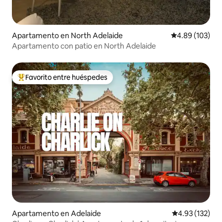
Apartamento en North Adelaide
Calificación pr
4.89 (103)
Apartamento con patio en North Adelaide
Favorito entre huéspedes
Favorito entre huéspedes preferido
Apartamento en Adelaide
Calificación p
4.93 (132)