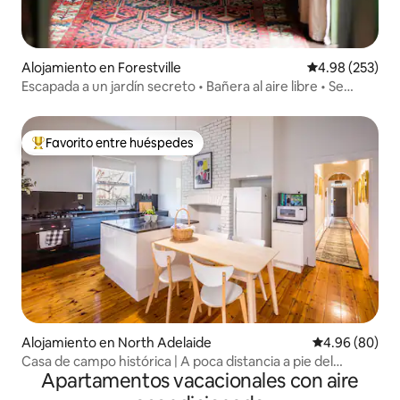
Alojamiento en Forestville
Calificación pr
4.98 (253)
Escapada a un jardín secreto • Bañera al aire libre • Se
admiten mascotas
Favorito entre huéspedes
Favorito entre huéspedes preferido
Alojamiento en North Adelaide
Calificación p
4.96 (80)
Casa de campo histórica | A poca distancia a pie del
Apartamentos vacacionales con aire
Adelaide Oval y del centro de la ciudad