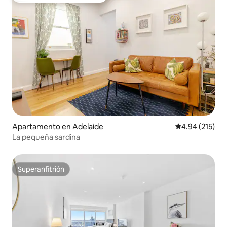
Apartamento en Adelaide
Calificación p
4.94 (215)
La pequeña sardina
Superanfitrión
Superanfitrión