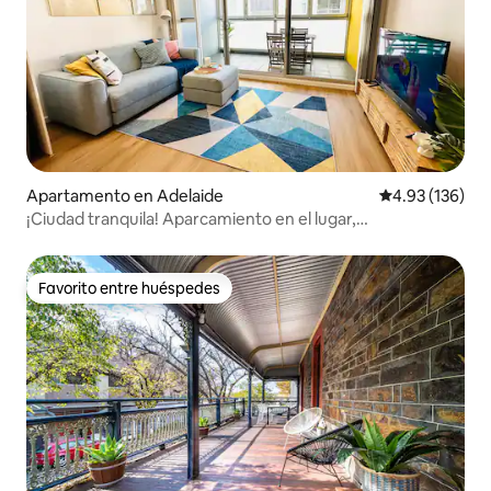
Apartamento en Adelaide
Calificación p
4.93 (136)
¡Ciudad tranquila! Aparcamiento en el lugar,
piscina/spa/sauna
Favorito entre huéspedes
Favorito entre huéspedes