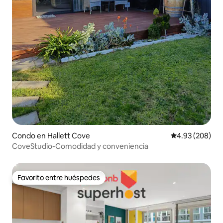
Condo en Hallett Cove
Calificación pr
4.93 (208)
CoveStudio-Comodidad y conveniencia
Favorito entre huéspedes
Favorito entre huéspedes