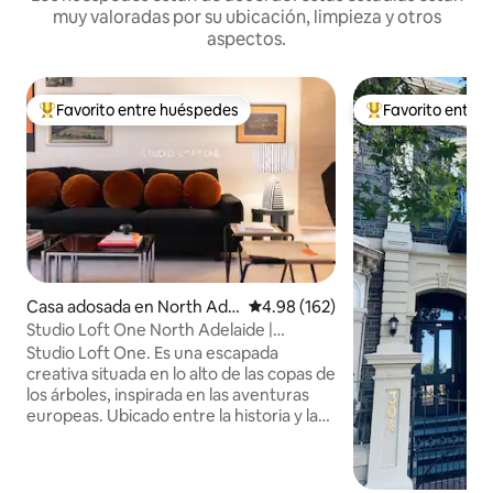
muy valoradas por su ubicación, limpieza y otros
aspectos.
Favorito entre huéspedes
Favorito entre
Favorito entre huéspedes preferido
Favorito entre hu
Casa adosada en North Ade
Calificación promedio: 4.98 de 5
4.98 (162)
laide
Studio Loft One North Adelaide |
Emoción al llegar
Studio Loft One. Es una escapada
creativa situada en lo alto de las copas de
los árboles, inspirada en las aventuras
europeas. Ubicado entre la historia y las
calles cuidadas, es el alojamiento
perfecto para alojarse y jugar, comer y
beber vino, un santuario desde el que