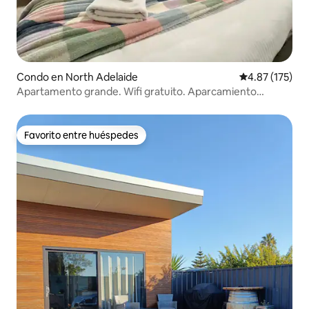
Condo en North Adelaide
Calificación p
4.87 (175)
Apartamento grande. Wifi gratuito. Aparcamiento
cerrado. Aire acondicionado.
Favorito entre huéspedes
Favorito entre huéspedes