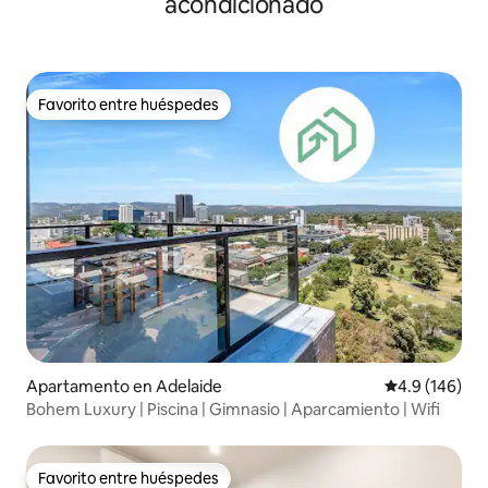
acondicionado
Favorito entre huéspedes
Favorito entre huéspedes
Apartamento en Adelaide
Calificación 
4.9 (146)
Bohem Luxury | Piscina | Gimnasio | Aparcamiento | Wifi
Favorito entre huéspedes
Favorito entre huéspedes