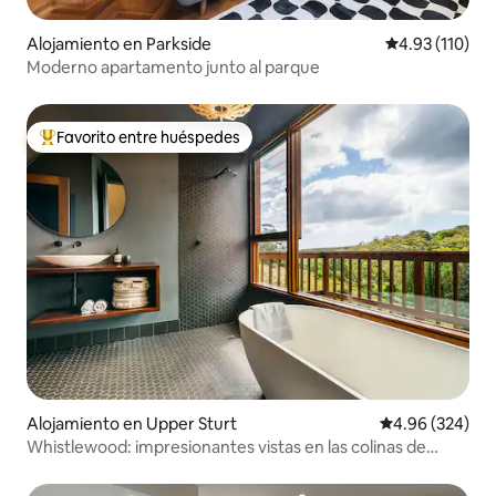
Alojamiento en Parkside
Calificación p
4.93 (110)
Moderno apartamento junto al parque
Favorito entre huéspedes
Favorito entre huéspedes preferido
Alojamiento en Upper Sturt
Calificación pr
4.96 (324)
Whistlewood: impresionantes vistas en las colinas de
Adelaida