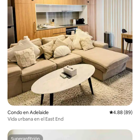
Condo en Adelaide
Calificación p
4.88 (89)
Vida urbana en el East End
Superanfitrión