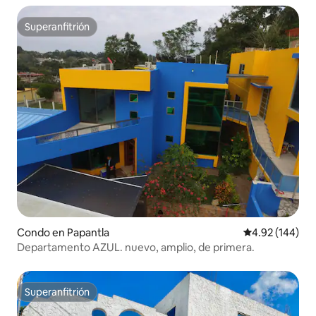
Superanfitrión
Superanfitrión
Condo en Papantla
Calificación pr
4.92 (144)
Departamento AZUL. nuevo, amplio, de primera.
Superanfitrión
Superanfitrión