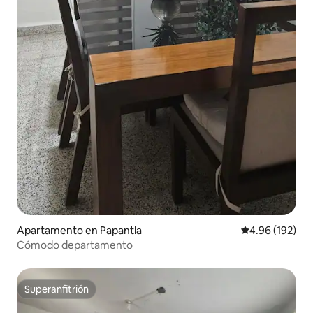
Apartamento en Papantla
Calificación pr
4.96 (192)
Cómodo departamento
Superanfitrión
Superanfitrión