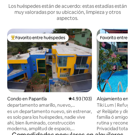
Los huéspedes están de acuerdo: estas estadías están
muy valoradas por su ubicación, limpieza y otros
aspectos.
Favorito entre huéspedes
Favorito entre h
Favorito entre huéspedes preferido
Favorito entre h
Condo en Papantla
Calificación promedio: 4.93 de 5
4.93 (103)
Alojamiento en Co
departamento amarillo, nuevo,
Tiki Lum | Refugio 
grande,sin estrenar.
Tajín
es un departamento nuevo, sin estrenar,
🌿 Relájate y disf
es solo para los huéspedes, nadie vive
familia ó amigos. 
ahí, bien iluminado, construcción
rutina y reconecta
moderna, amplitud de espacio,
Privacidad total: Es exclusivo, sin
materiales de primera, mas de 150 m2 de
compartir con otra