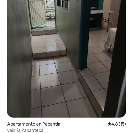
Apartamento en Papantla
Calificación
4.8 (15)
vainilla Papanteca