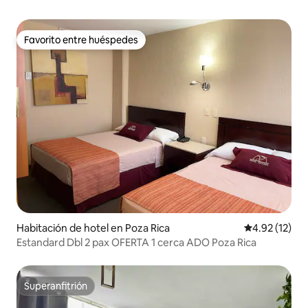
Favorito entre huéspedes
Favorito entre huéspedes
Habitación de hotel en Poza Rica
Calificación 
4.92 (12)
Estandard Dbl 2 pax OFERTA 1 cerca ADO Poza Rica
Superanfitrión
Superanfitrión