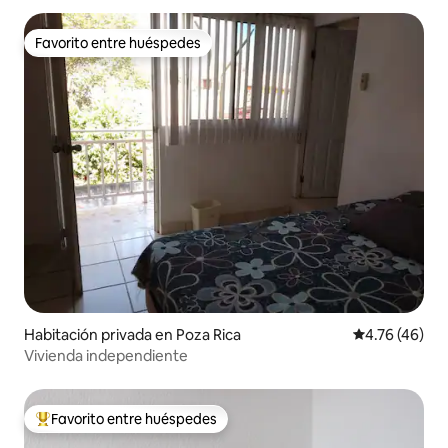
Favorito entre huéspedes
Favorito entre huéspedes
Habitación privada en Poza Rica
Calificación 
4.76 (46)
Vivienda independiente
Favorito entre huéspedes
Favorito entre huéspedes preferido