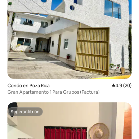
Condo en Poza Rica
Calificación
4.9 (20)
Gran Apartamento 1 Para Grupos (Factura)
Superanfitrión
Superanfitrión