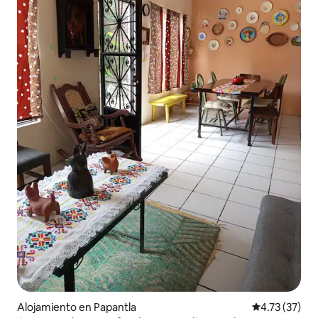
Alojamiento en Papantla
Calificación 
4.73 (37)