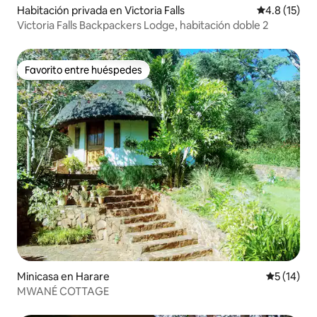
Habitación privada en Victoria Falls
Calificación
4.8 (15)
Victoria Falls Backpackers Lodge, habitación doble 2
Favorito entre huéspedes
Favorito entre huéspedes
Minicasa en Harare
Calificaci
5 (14)
MWANÉ COTTAGE