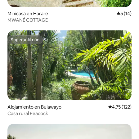
Minicasa en Harare
Calificaci
5 (14)
MWANÉ COTTAGE
Superanfitrión
Superanfitrión
Alojamiento en Bulawayo
Calificación p
4.75 (122)
Casa rural Peacock