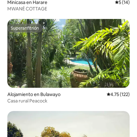
Minicasa en Harare
Calificaci
5 (14)
MWANÉ COTTAGE
Superanfitrión
Superanfitrión
Alojamiento en Bulawayo
Calificación p
4.75 (122)
Casa rural Peacock