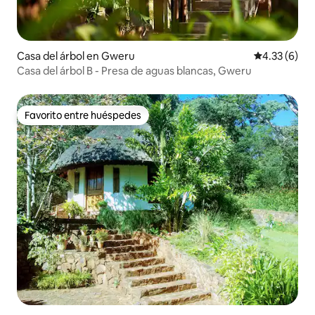
Casa del árbol en Gweru
Calificación
4.33 (6)
Casa del árbol B - Presa de aguas blancas, Gweru
Favorito entre huéspedes
Favorito entre huéspedes