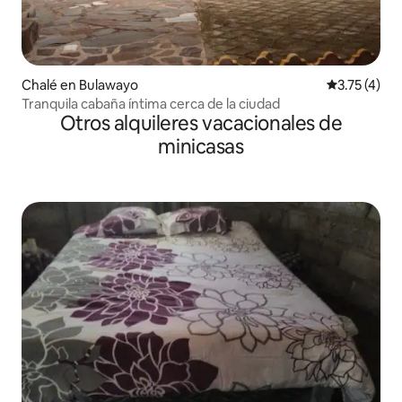
Chalé en Bulawayo
Calificación
3.75 (4)
Tranquila cabaña íntima cerca de la ciudad
Otros alquileres vacacionales de
minicasas