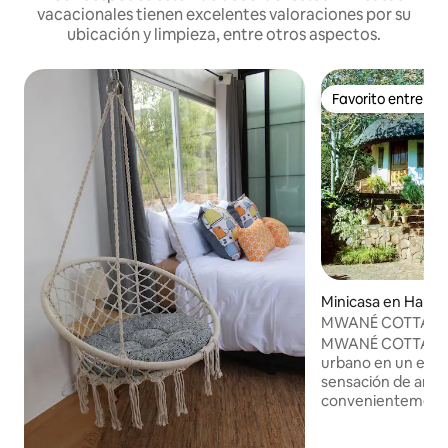
vacacionales tienen excelentes valoraciones por su
ubicación y limpieza, entre otros aspectos.
Favorito entre h
Favorito entre h
Minicasa en Harar
MWANÉ COTTAG
MWANÉ COTTAGE e
urbano en un ento
sensación de arbu
convenientemente
varias embajadas 
Discretamente en