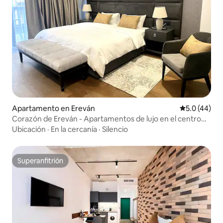
Apartamento en Ereván
Calificación
5.0 (44)
Corazón de Ereván - Apartamentos de lujo en el centro
de la ciudad
Ubicación
·
En la cercanía
·
Silencio
Superanfitrión
Superanfitrión