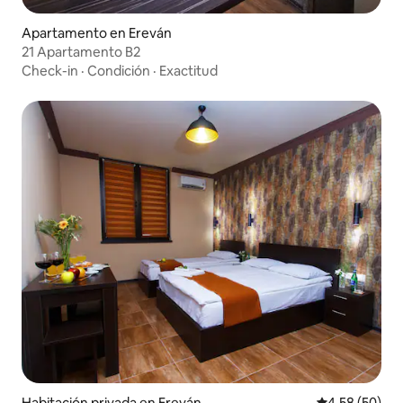
Apartamento en Ereván
21 Apartamento B2
Check-in
·
Condición
·
Exactitud
Habitación privada en Ereván
Calificación p
4.58 (50)