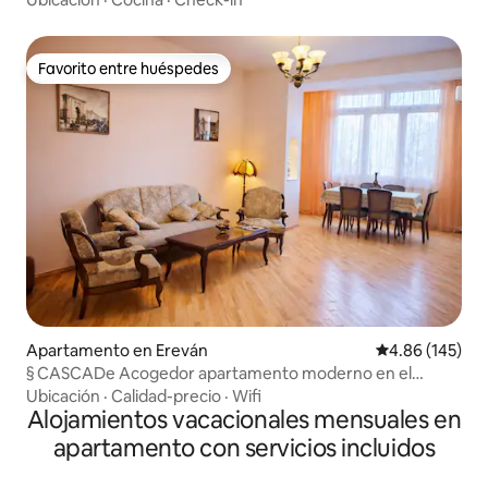
Favorito entre huéspedes
Favorito entre huéspedes
Apartamento en Ereván
Calificación pr
4.86 (145)
§ CASCADe Acogedor apartamento moderno en el
centro, con vistas a la Ópera
Ubicación
·
Calidad-precio
·
Wifi
Alojamientos vacacionales mensuales en
apartamento con servicios incluidos