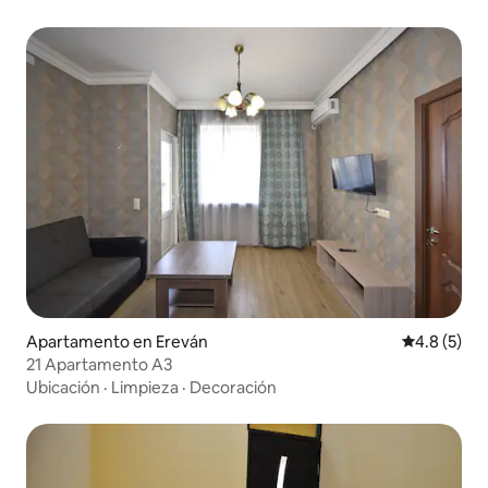
Apartamento en Ereván
Calificació
4.8 (5)
21 Apartamento A3
Ubicación
·
Limpieza
·
Decoración