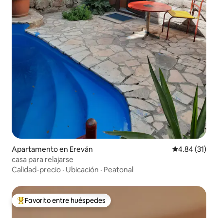
Apartamento en Ereván
Calificación 
4.84 (31)
casa para relajarse
Calidad-precio
·
Ubicación
·
Peatonal
Favorito entre huéspedes
Favorito entre huéspedes preferido