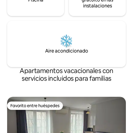
numerosos autobuses y microbuses a
instalaciones
todos los distritos de la ciudad. Limpieza
diaria incluida. Este es un anuncio nuevo.
Puedes consultar los otros
apartamentos y las cuentas de los
coanfitriones para ver todas las
evaluaciones.
Aire acondicionado
Apartamentos vacacionales con
servicios incluidos para familias
Favorito entre huéspedes
Favorito entre huéspedes