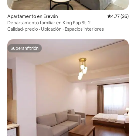
Apartamento en Ereván
Calificación 
4.77 (26)
Departamento familiar en King Pap St. 2
dormitorios/balcón/ 26/4-23/2
Calidad-precio
·
Ubicación
·
Espacios interiores
Superanfitrión
Superanfitrión