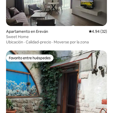
Apartamento en Ereván
Calificación p
4.94 (32)
Sweet Home
Ubicación
·
Calidad-precio
·
Moverse por la zona
Favorito entre huéspedes
Favorito entre huéspedes