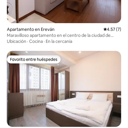
Apartamento en Ereván
Calificación
4.57 (7)
Maravilloso apartamento en el centro de la ciudad de
Republic Square
Ubicación
·
Cocina
·
En la cercanía
Favorito entre huéspedes
Favorito entre huéspedes