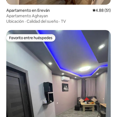
Apartamento en Ereván
Calificación 
4.88 (51)
Apartamento Aghayan
Ubicación
·
Calidad del sueño
·
TV
Favorito entre huéspedes
Favorito entre huéspedes