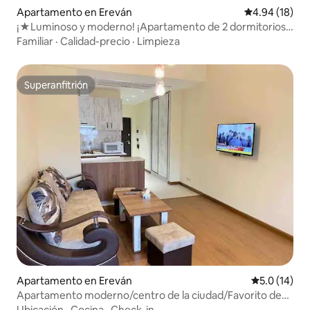
Apartamento en Ereván
Calificación 
4.94 (18)
¡★Luminoso y moderno! ¡Apartamento de 2 dormitorios
en edificio nuevo!★
Familiar
·
Calidad-precio
·
Limpieza
Superanfitrión
Superanfitrión
Apartamento en Ereván
Calificación
5.0 (14)
Apartamento moderno/centro de la ciudad/Favorito de
los huéspedes/
Ubicación
·
Cocina
·
Check-in