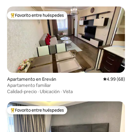
Favorito entre huéspedes
Favorito entre huéspedes preferido
Apartamento en Ereván
Calificación p
4.99 (68)
Apartamento familiar
Calidad-precio
·
Ubicación
·
Vista
Favorito entre huéspedes
Favorito entre huéspedes preferido