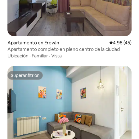
Apartamento en Ereván
Calificación 
4.98 (45)
Apartamento completo en pleno centro de la ciudad
Ubicación
·
Familiar
·
Vista
Superanfitrión
Superanfitrión