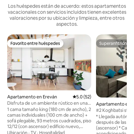
Los huéspedes están de acuerdo: estos apartamentos
vacacionales con servicios incluidos tienen excelentes
valoraciones por su ubicación y limpieza, entre otros
aspectos.
Favorito entre huéspedes
Superanfitrión
Favorito entre huéspedes
Superanfitrión
Apartamento en Ereván
Calificación promedio: 5.0 de 
5.0 (52)
Disfruta de un ambiente rústico en una
Apartamento en 
espaciosa morada con balcón
1 cama tamaño king (180 cm de ancho), 2
#2 Koghbatsi str. 
camas individuales (100 cm de ancho) +
Republic Sq.
* Llegada autónom
sofá plegable, 93 metros cuadrados, piso
después de las 15:
12/12 (con ascensor) edificio nuevo,
(ascensor) * Calef
balcón abierto, mesa de centro, mesa de
Ubicación
·
TV
·
Hospitalidad
acondicionado * Wif