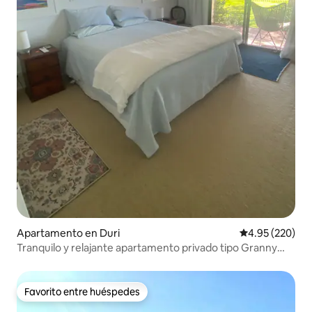
Apartamento en Duri
Calificación pr
4.95 (220)
Tranquilo y relajante apartamento privado tipo Granny
Flat en la zona de Tamworth
Favorito entre huéspedes
Favorito entre huéspedes