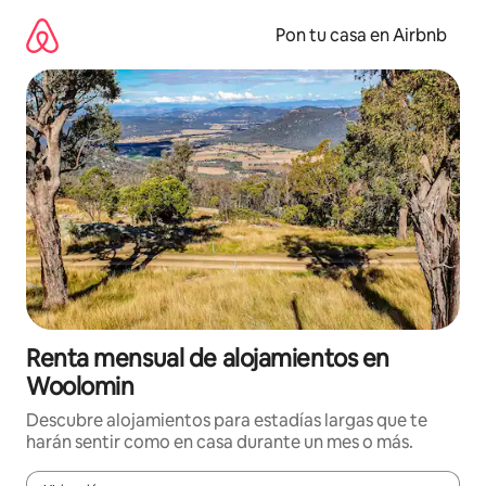
Omite
el
Pon tu casa en Airbnb
contenido
Renta mensual de alojamientos en
Woolomin
Descubre alojamientos para estadías largas que te
harán sentir como en casa durante un mes o más.