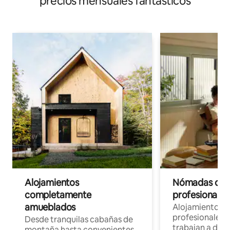
precios mensuales fantásticos
Alojamientos
Nómadas digit
completamente
profesionales 
amueblados
Alojamientos 
profesionales 
Desde tranquilas cabañas de
trabajan a dist
montaña hasta convenientes