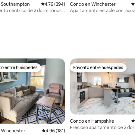
 Southampton
Calificación promedio: 4.76 de 5, 394 reseñas
4.76 (394)
Condo en Winchester
C
to céntrico de 2 dormitorios
Apartamento estable con jacuz
ciada St. 4
de Winchester
 4.9 de 5, 114 reseñas
ito entre huéspedes
Favorito entre huéspedes
 entre huéspedes preferido
Favorito entre huéspedes
Condo en Hampshire
C
Precioso apartamento de 2 dor
 Winchester
Calificación promedio: 4.96 de 5, 181 reseñas
4.96 (181)