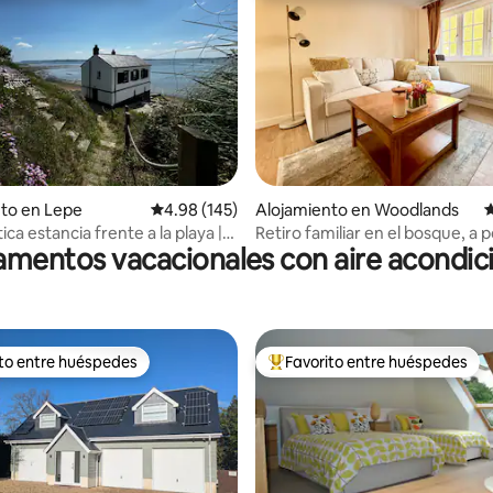
o: 5 de 5, 205 reseñas
to en Lepe
Calificación promedio: 4.98 de 5, 145 reseñas
4.98 (145)
Alojamiento en Woodlands
C
a estancia frente a la playa |
Retiro familiar en el bosque, a 
mentos vacacionales con aire acondi
h House, Lepe
pasos de Paultons Park
ito entre huéspedes
Favorito entre huéspedes
 entre huéspedes preferido
Favorito entre huéspedes prefe