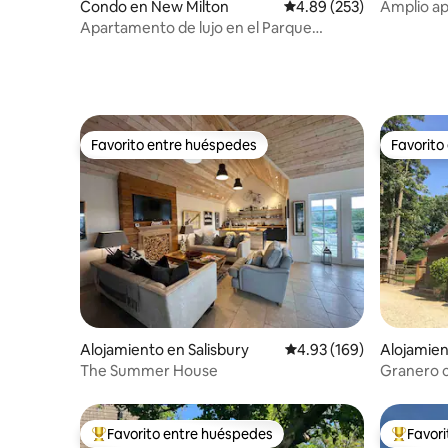
Condo en New Milton
Calificación promedio: 
4.89 (253)
Amplio ap
dormitori
Apartamento de lujo en el Parque
Nacional de New Forest
Favorito entre huéspedes
Favorito
Favorito entre huéspedes
Favorito
Alojamiento en Salisbury
Calificación promedio: 
4.93 (169)
Alojamie
The Summer House
Granero c
de tenis
Favorito entre huéspedes
Favor
Favorito entre huéspedes preferido
Favorito