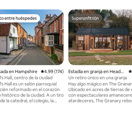
ito entre huéspedes
Superanfitrión
 entre huéspedes preferido
Superanfitrión
sada en Hampshire
Calificación promedio: 4.99 de 5, 174 reseñas
4.99 (174)
Estadía en granja en Headbo
C
urne Worthy
's Hall, centro de la ciudad
Un retiro único en una granja
's Hall es un salón parroquial
Hay algo mágico en The Granar
ecién reformado en el corazón
Ubicado en acres de tierras de 
 histórico de la ciudad. A un tiro
con espectaculares amanecere
de la catedral, el colegio, la
atardeceres, The Granary rebo
 calle principal y los prados de
encanto rústico. Un escondite de
la base perfecta para explorar
ensueño con una bañera de cobr
ue Winchester y sus
libre y un jacuzzi de leña. Una 
 tienen para ofrecer. Cada
idílica para alejarse de todo, per
4.92 de 5, 153 reseñas
o tiene su propio baño, lo que
millas de la histórica Winchester