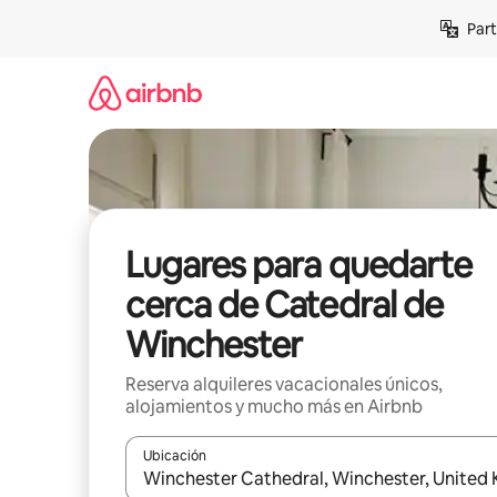
Omite
Part
el
contenido
Lugares para quedarte
cerca de Catedral de
Winchester
Reserva alquileres vacacionales únicos,
alojamientos y mucho más en Airbnb
Ubicación
Cuando los resultados estén disponibles, navega co