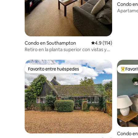
Condo en
Apartamen
en la codi
Condo en Southampton
Calificación promedio:
4.9 (114)
Retiro en la planta superior con vistas y
aparcamiento gratuito
Favorito entre huéspedes
Favor
Favorito entre huéspedes
Favorito
Condo en