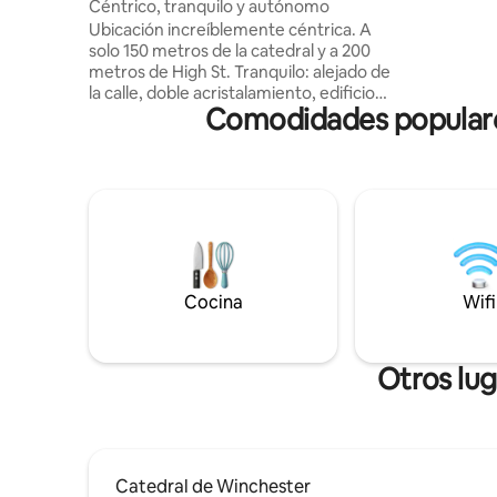
pshire
Céntrico, tranquilo y autónomo
significa
Ubicación increíblemente céntrica. A
parejas c
solo 150 metros de la catedral y a 200
romántica
metros de High St. Tranquilo: alejado de
Hay un pe
la calle, doble acristalamiento, edificio
calle disp
Comodidades populares
independiente. Cama tamaño king con
de tren es
colchón y cubierta de lujo, edredón y
almohadas hipoalergénicas, ropa de
cama de algodón egipcio y toallas suaves.
Espacio de trabajo. Lectura e iluminación
suave. Bien equipado: instalaciones de té
y café, mininevera, TV (solo Netflix),
plancha+tabla, secador de pelo, artículos
de aseo y ventilador. Estacionamiento
Cocina
Wifi
seguro sujeto a disponibilidad £ 20 por
noche. Nota: Acceso a través de una
escalera externa.
Otros lug
Catedral de Winchester