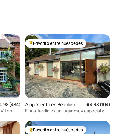
Favorito entre huéspedes
rido
Favorito entre huéspedes preferido
lificación promedio: 4.98 de 5, 484 reseñas
4.98 (484)
Alojamiento en Beaulieu
Calificación promedio: 
4.98 (104)
XVII en
El Ala Jardín es un lugar muy especial y
tranquilo.
Favorito entre huéspedes
rido
Favorito entre huéspedes preferido