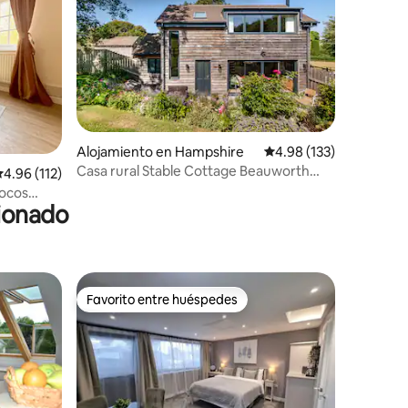
Alojamiento en Hampshire
Calificación promedio: 
4.98 (133)
Casa rural Stable Cottage Beauworth
alificación promedio: 4.96 de 5, 112 reseñas
4.96 (112)
Southdowns Hampshire
pocos
cionado
Favorito entre huéspedes
rido
Favorito entre huéspedes