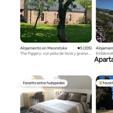
Alojamiento en Meonstoke
Calificación promedi
5 (205)
Alojamien
The Piggery: con pista de tenis y granero
Emblemátic
Aparta
de juegos
The Watc
Favorito entre huéspedes
Favor
Favorito entre huéspedes
Favorito