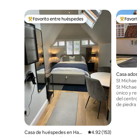
Favorito entre huéspedes
Favor
Favorito entre huéspedes preferido
Favorito
Casa ado
St Michael
St Michael
único y r
del centro
de piedra 
bulliciosa
agua, es 
todo lo q
alrededores
Casa de huéspedes en Ham
Calificación promedio: 
4.92 (153)
dormitori