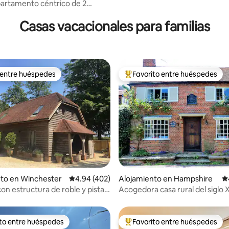
4.89 de 5, 253 reseñas
artamento céntrico de 2
os + aparcamiento gratuito
Casas vacacionales para familias
 entre huéspedes
Favorito entre huéspedes
 entre huéspedes
Favorito entre huéspedes prefe
4.93 de 5, 169 reseñas
nto en Winchester
Calificación promedio: 4.94 de 5, 402 reseñas
4.94 (402)
Alojamiento en Hampshire
Ca
on estructura de roble y pista
Acogedora casa rural del siglo 
Chawton de Jane Austen
ito entre huéspedes
Favorito entre huéspedes
 entre huéspedes preferido
Favorito entre huéspedes prefe