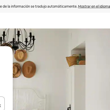
e de la información se tradujo automáticamente. 
Mostrar en el idioma
n las teclas de flecha hacia arriba y hacia abajo o explora con el tact