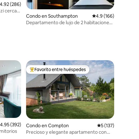
alificación promedio: 4.92 de 5, 286 reseñas
4.92 (286)
zi cerca
Condo en Southampton
Calificación promedio:
4.9 (166)
Departamento de lujo de 2 habitaciones |
Vistas al río | Estacionamiento
Favorito entre huéspedes
Favorito entre huéspedes preferido
alificación promedio: 4.95 de 5, 392 reseñas
4.95 (392)
Condo en Compton
Calificación promed
5 (137)
mitorios
Precioso y elegante apartamento con
jardín a 8 minutos de Winchester