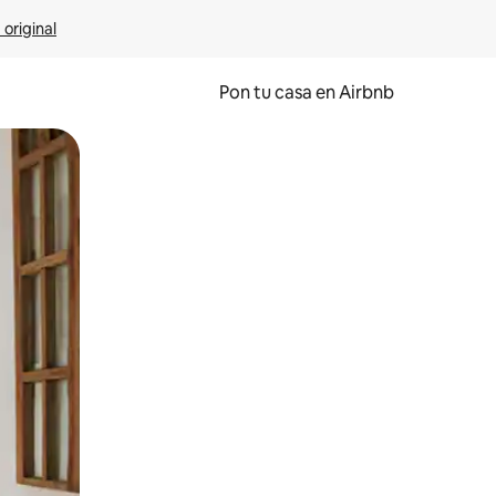
 original
Pon tu casa en Airbnb
o o desliza el dedo.