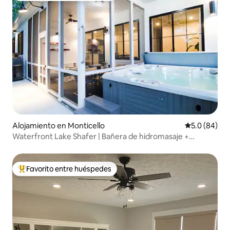
Alojamiento en Monticello
Calificación
5.0 (84)
Waterfront Lake Shafer | Bañera de hidromasaje +
chimenea
Favorito entre huéspedes
Favorito entre huéspedes preferido