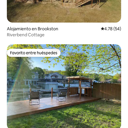
Alojamiento en Brookston
Calificación 
4.78 (54)
Riverbend Cottage
Favorito entre huéspedes
Favorito entre huéspedes