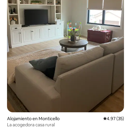
Alojamiento en Monticello
Calificación 
4.97 (35)
La acogedora casa rural