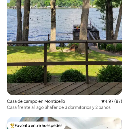
Casa de campo en Monticello
Calificación p
4.97 (87)
Casa frente al lago Shafer de 3 dormitorios y 2 baños
Favorito entre huéspedes
Favorito entre huéspedes preferido