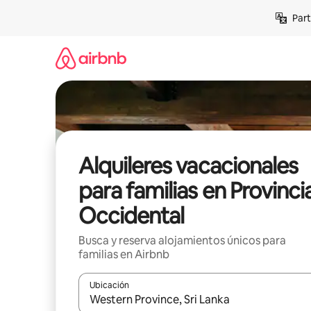
Omite
Part
el
contenido
Alquileres vacacionales
para familias en Provinci
Occidental
Busca y reserva alojamientos únicos para
familias en Airbnb
Ubicación
Cuando los resultados estén disponibles, navega co