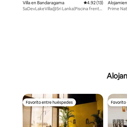
Villa en Bandaragama
Calificación promedio:
4.92 (13)
Alojamie
SaDevLakeVilla@Sri Lanka|Piscina frente
Prime Nat
al lago |Personal|Alojamiento y desayuno
aeropuert
Alojam
Favorito entre huéspedes
Favorito
Favorito entre huéspedes
Favorito