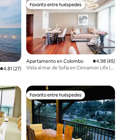
Favorito entre huéspedes
Favorito entre huéspedes
Apartamento en Colombo
Calificación promedio:
4.98 (45)
Vista al mar de Sofía en Cinnamon Life |
Calificación promedio: 4.81 de 5, 27 reseñas
4.81 (27)
Ciudad de los sueños
Favorito entre huéspedes
Favorito entre huéspedes