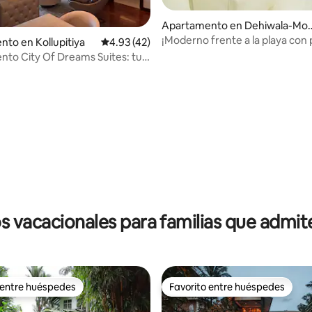
o: 5.0 de 5, 6 reseñas
Apartamento en Dehiwala-Mo
nt Lavinia
¡Moderno frente a la playa con 
to en Kollupitiya
Calificación promedio: 4.93 de 5, 42 reseñas
4.93 (42)
la azotea, gimnasio y más!
to City Of Dreams Suites: tu
 5 estrellas
s vacacionales para familias que admi
 entre huéspedes
Favorito entre huéspedes
 entre huéspedes
Favorito entre huéspedes