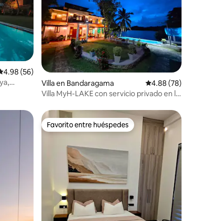
Calificación promedio: 4.98 de 5, 56 reseñas
4.98 (56)
aya,
Villa en Bandaragama
Calificación promedio:
4.88 (78)
Villa MyH-LAKE con servicio privado en la
fachada, desayuno gratis
Favorito entre huéspedes
Favorito entre huéspedes