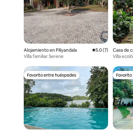
Alojamiento en Piliyandala
Calificación promedi
5.0 (7)
Casa de 
Villa familiar Serene
Villa ecol
jardín para
Favorito entre huéspedes
Favorito
Favorito entre huéspedes
Favorito