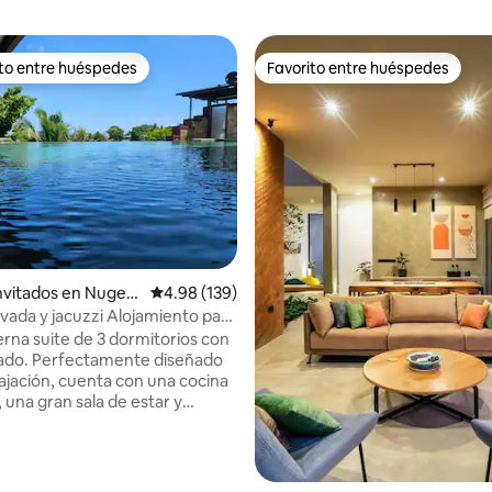
ito entre huéspedes
Favorito entre huéspedes
 entre huéspedes preferido
Favorito entre huéspedes
invitados en Nugeg
Calificación promedio: 4.98 de 5, 139 reseñas
4.98 (139)
ivada y jacuzzi Alojamiento para
na suite de 3 dormitorios con
ado. Perfectamente diseñado
lajación, cuenta con una cocina
 una gran sala de estar y
una piscina y jacuzzi. Acceso a
 tu propio ascensor/escalera,
dealmente ubicados justo al
4.99 de 5, 177 reseñas
 carretera principal, teniendo lo