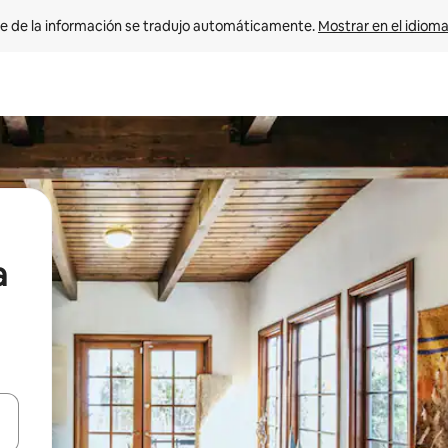
e de la información se tradujo automáticamente. 
Mostrar en el idioma
a
n las teclas de flecha hacia arriba y hacia abajo o explora con el tact