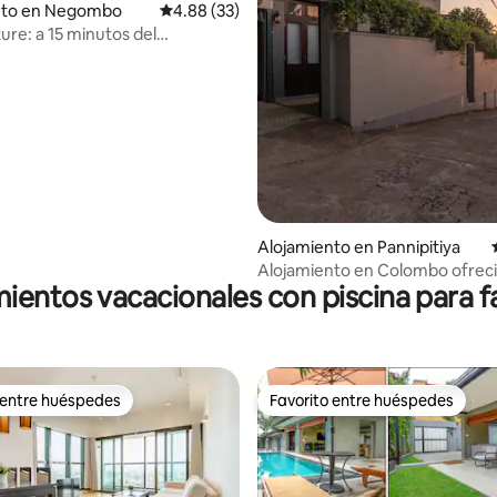
 4.92 de 5, 13 reseñas
nto en Negombo
Calificación promedio: 4.88 de 5, 33 reseñas
4.88 (33)
ure: a 15 minutos del
o | Paz y tranquilidad
Alojamiento en Pannipitiya
Alojamiento en Colombo ofrec
ientos vacacionales con piscina para f
Clove
 entre huéspedes
Favorito entre huéspedes
 entre huéspedes
Favorito entre huéspedes