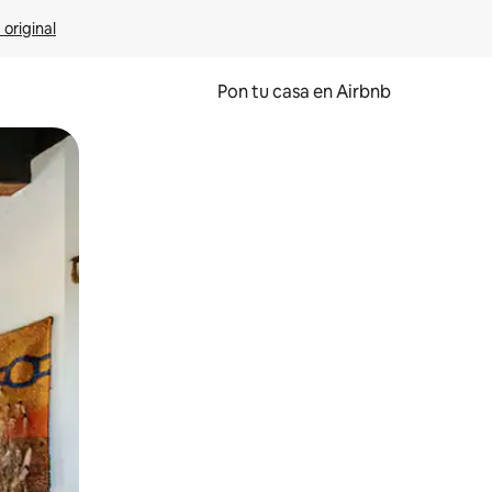
 original
Pon tu casa en Airbnb
o o desliza el dedo.