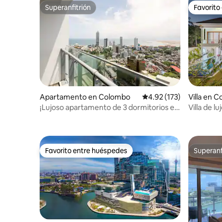
Superanfitrión
Favorito
Superanfitrión
Favorito
Apartamento en Colombo
Calificación promedio: 
4.92 (173)
Villa en 
¡Lujoso apartamento de 3 dormitorios en
Villa de l
el piso 32!
privada
Favorito entre huéspedes
Superanf
Favorito entre huéspedes
Superanf