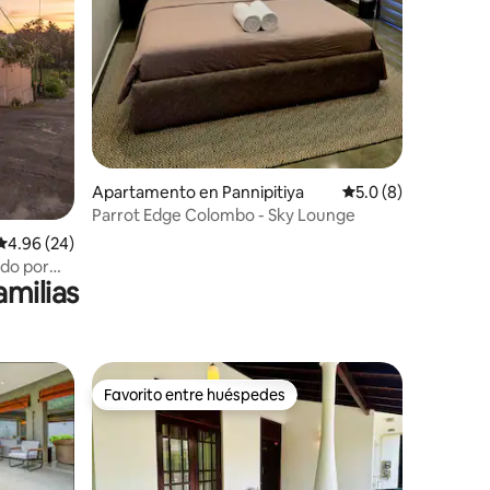
Apartamento en Pannipitiya
Calificación promed
5.0 (8)
Parrot Edge Colombo - Sky Lounge
Calificación promedio: 4.96 de 5, 24 reseñas
4.96 (24)
ido por
amilias
Favorito entre huéspedes
Favorito entre huéspedes