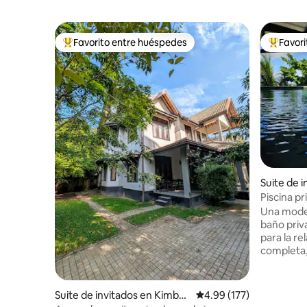
Favorito entre huéspedes
Favor
Favorito entre huéspedes preferido
Favorito
Suite de 
oda
Piscina pr
familias
Una moder
baño priv
para la re
completa,
comedor, 
través de
estamos i
Suite de invitados en Kimbul
Calificación promedio: 
4.99 (177)
lado de la