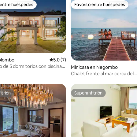
 entre huéspedes
Favorito entre huéspedes
 entre huéspedes
Favorito entre huéspedes
4.92 de 5, 173 reseñas
Colombo
Calificación promedio: 5.0 de 5, 7 reseñas
5.0 (7)
ujo de 5 dormitorios con piscina
Minicasa en Negombo
Chalet frente al mar cerca del
aeropuerto
itrión
Superanfitrión
itrión
Superanfitrión