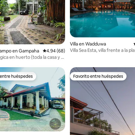
Villa en Wadduwa
Villa Sea Esta, villa frente a la pl
o: 5.0 de 5, 7 reseñas
campo en Gampaha
Calificación promedio: 4.94 de 5, 68 reseñas
4.94 (68)
Wadduwa
ógica en huerto (toda la casa y el
 ti)
 entre huéspedes
Favorito entre huéspedes
 entre huéspedes
Favorito entre huéspedes