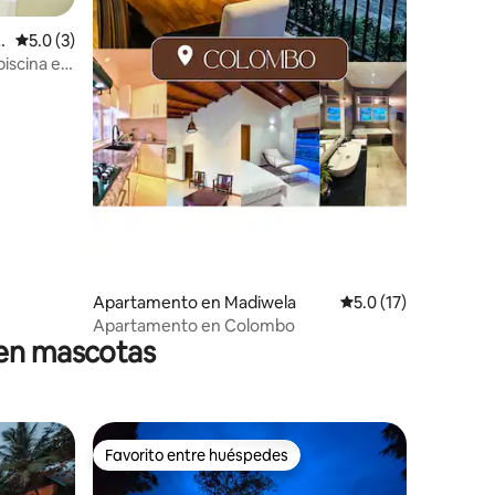
u
Calificación promedio: 5.0 de 5, 3 reseñas
5.0 (3)
piscina en
Apartamento en Madiwela
Calificación promedi
5.0 (17)
Apartamento en Colombo
ten mascotas
Favorito entre huéspedes
Favorito entre huéspedes