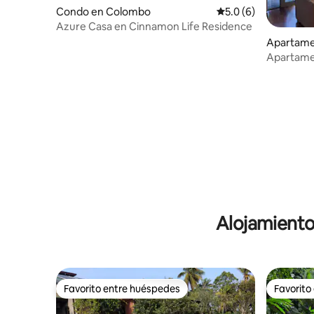
Condo en Colombo
Calificación promedi
5.0 (6)
Azure Casa en Cinnamon Life Residence
Apartamen
Apartamen
estadía de
Alojamiento
Favorito entre huéspedes
Favorito
Favorito entre huéspedes
Favorito