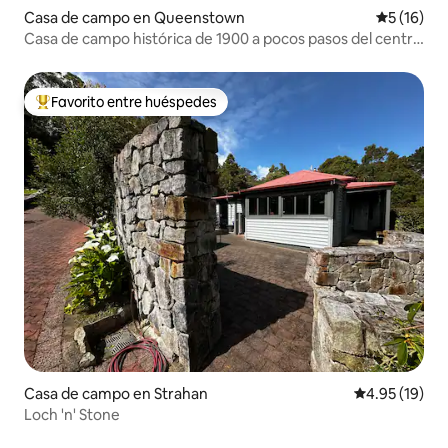
Casa de campo en Queenstown
Calificaci
5 (16)
Casa de campo histórica de 1900 a pocos pasos del centro
de la ciudad
Favorito entre huéspedes
Favorito entre huéspedes preferido
Casa de campo en Strahan
Calificación 
4.95 (19)
Loch 'n' Stone