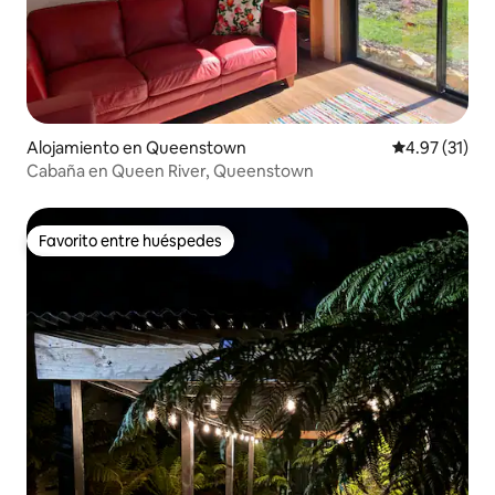
Alojamiento en Queenstown
Calificación 
4.97 (31)
Cabaña en Queen River, Queenstown
Favorito entre huéspedes
Favorito entre huéspedes