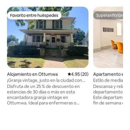
Favorito entre huéspedes
Superanfitrión
Favorito entre huéspedes
Superanfitrión
Alojamiento en Ottumwa
Calificación promedio: 4.95 de 
4.95 (20)
Apartamento en 
¡Granja vintage, justo en la ciudad con
Estilo de mediados 
estacionamiento!
Disfruta de un 25 % de descuento en
Descansa y relájat
estancias de 30 días o más en esta
departamento con
encantadora granja vintage en
Este departamento
Ottumwa. Ideal para enfermeras o
fin de semana o pa
ejecutivos que viajan, esta propiedad
estancias prolong
ofrece un refugio cómodo y espacioso.
espacio tranquilo 
La estadía mínima es de 4 noches, pero
ubicación céntrica
nos encantan las estadías de más de 30
Ottumwa's Main Str