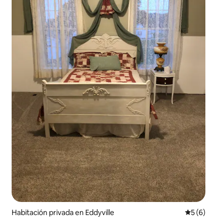
Habitación privada en Eddyville
Calificac
5 (6)