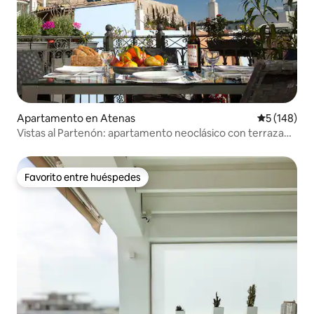
Apartamento en Atenas
Calificació
5 (148)
Vistas al Partenón: apartamento neoclásico con terraza
en la Acrópolis
Favorito entre huéspedes
Favorito entre huéspedes