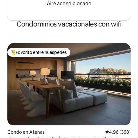
Aire acondicionado
Condominios vacacionales con wifi
Favorito entre huéspedes
Favorito entre huéspedes preferido
Condo en Atenas
Calificación pr
4.96 (368)