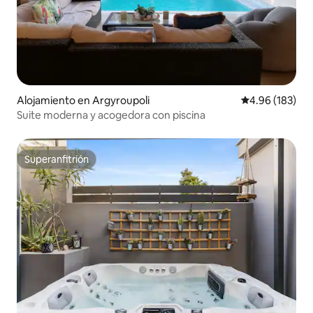
Alojamiento en Argyroupoli
Calificación pr
4.96 (183)
Suite moderna y acogedora con piscina
Superanfitrión
Superanfitrión