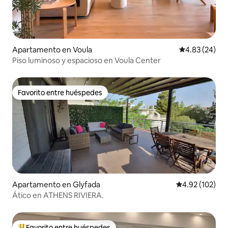
Apartamento en Voula
Calificación p
4.83 (24)
Piso luminoso y espacioso en Voula Center
Favorito entre huéspedes
Favorito entre huéspedes
Apartamento en Glyfada
Calificación p
4.92 (102)
Ático en ATHENS RIVIERA.
Favorito entre huéspedes