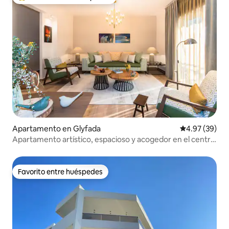
Favorito entre huéspedes preferido
Apartamento en Glyfada
Calificación p
4.97 (39)
Apartamento artístico, espacioso y acogedor en el centro
de Glyfada
Favorito entre huéspedes
Favorito entre huéspedes