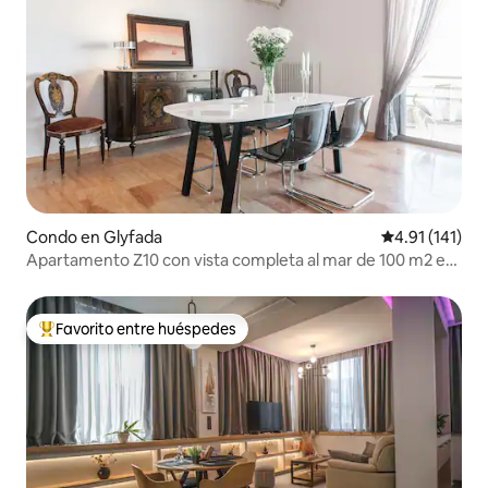
Condo en Glyfada
Calificación p
4.91 (141)
Apartamento Z10 con vista completa al mar de 100 m2 en
Glyfada
Favorito entre huéspedes
Favorito entre huéspedes preferido