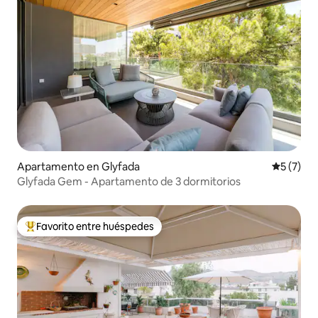
Apartamento en Glyfada
Calificac
5 (7)
Glyfada Gem - Apartamento de 3 dormitorios
Favorito entre huéspedes
Favorito entre huéspedes preferido