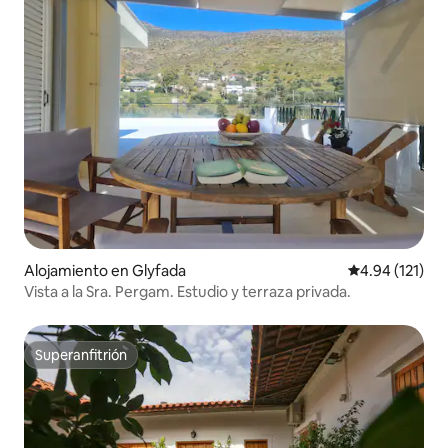
Alojamiento en Glyfada
Calificación p
4.94 (121)
Vista a la Sra. Pergam. Estudio y terraza privada.
Superanfitrión
Superanfitrión