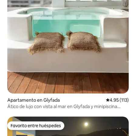
Apartamento en Glyfada
Calificación p
4.95 (113)
Ático de lujo con vista al mar en Glyfada y minipiscina
privada
Favorito entre huéspedes
Favorito entre huéspedes