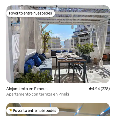
Favorito entre huéspedes
Favorito entre huéspedes
Alojamiento en Piraeus
Calificación pr
4.94 (228)
Apartamento con terraza en Piraiki
Favorito entre huéspedes
Favorito entre huéspedes preferido