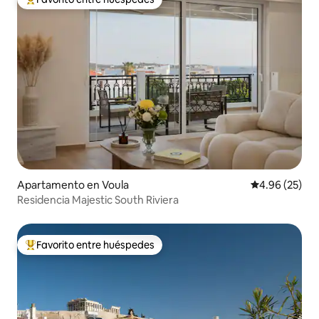
Favorito entre huéspedes preferido
Apartamento en Voula
Calificación p
4.96 (25)
Residencia Majestic South Riviera
Favorito entre huéspedes
Favorito entre huéspedes preferido