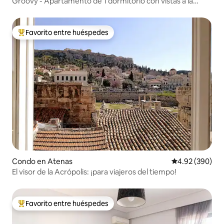
Groovy - Apartamento de 1 dormitorio con vistas a la
Acrópolis
Favorito entre huéspedes
Favorito entre huéspedes preferido
Condo en Atenas
Calificación pr
4.92 (390)
El visor de la Acrópolis: ¡para viajeros del tiempo!
Favorito entre huéspedes
Favorito entre huéspedes preferido