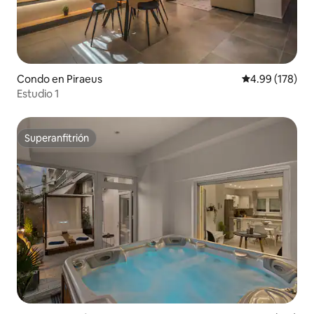
Condo en Piraeus
Calificación pr
4.99 (178)
Estudio 1
Superanfitrión
Superanfitrión