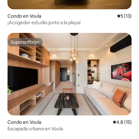
Condo en Voula
Calificaci
5 (13)
¡Acogedor estudio junto a la playa!
Superanfitrión
Superanfitrión
Condo en Voula
Calificación
4.8 (15)
Escapada urbana en Voula