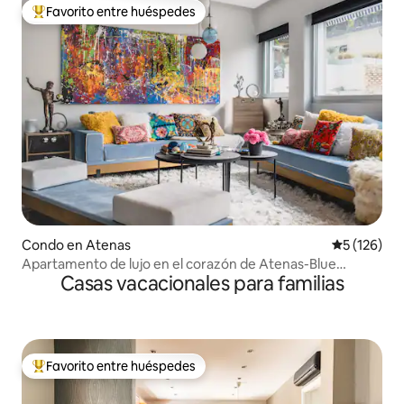
Favorito entre huéspedes
Favorito entre huéspedes preferido
Condo en Atenas
Calificació
5 (126)
Apartamento de lujo en el corazón de Atenas-Blue
Casas vacacionales para familias
Graphite
Favorito entre huéspedes
Favorito entre huéspedes preferido