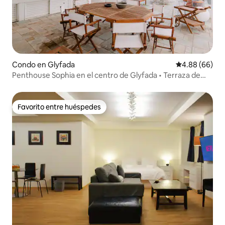
Condo en Glyfada
Calificación p
4.88 (66)
Penthouse Sophia en el centro de Glyfada • Terraza de
120 m²
Favorito entre huéspedes
Favorito entre huéspedes