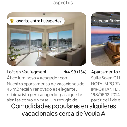
aspectos.
Favorito entre huéspedes
Superanfitrión
Favorito entre huéspedes preferido
Superanfitrión
Loft en Vouliagmeni
Calificación promedio: 4.99 de 5
4.99 (134)
Apartamento en A
Ático luminoso y acogedor con
Suite Solen C1 Exce
impresionantes vistas al mar
Nuestro apartamento de vacaciones de
NOTA IMPORTANT
45 m2 recién renovado es elegante,
IMPORTANTE: Artíc
minimalista pero acogedor para que te
198/05.12.2024) de
sientas como en casa. Un refugio de
partir del 1 de ene
Comodidades populares en alquileres
blanco y gris pálido, el apartamento está
propiedades para 
lleno de luz natural durante todo el día.
sujetas al Impuesto
vacacionales cerca de Voula A
Nuestra terraza privada de 100 m2 te
Crisis Climática. 
dará toda la serenidad y tranquilidad que
a pagar a su llegad
necesitas cuando estés de vacaciones,
efectivo) los sigu