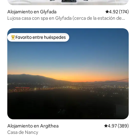
Alojamiento en Glyfada
Calificación p
4.92 (174)
Lujosa casa con spa en Glyfada (cerca de la estación de
metro) C8
Favorito entre huéspedes
Favorito entre huéspedes preferido
Alojamiento en Argithea
Calificación pr
4.97 (389)
Casa de Nancy