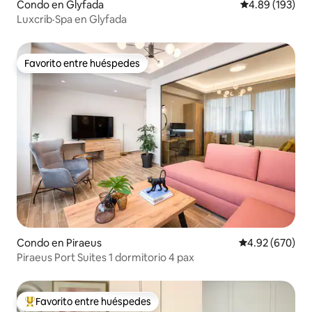
Condo en Glyfada
Calificación pr
4.89 (193)
Luxcrib·Spa en Glyfada
Favorito entre huéspedes
Favorito entre huéspedes
Condo en Piraeus
Calificación pr
4.92 (670)
Piraeus Port Suites 1 dormitorio 4 pax
Favorito entre huéspedes
Favorito entre huéspedes preferido