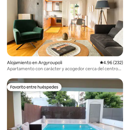
Alojamiento en Argyroupoli
Calificación pr
4.96 (232)
Apartamento con carácter y acogedor cerca del centro
de Atenas
Favorito entre huéspedes
Favorito entre huéspedes