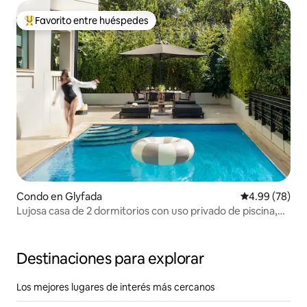
Favorito entre huéspedes
Favorito entre huéspedes preferido
Condo en Glyfada
Calificación p
4.99 (78)
Lujosa casa de 2 dormitorios con uso privado de piscina,
gimnasio y barbacoa
Destinaciones para explorar
Los mejores lugares de interés más cercanos