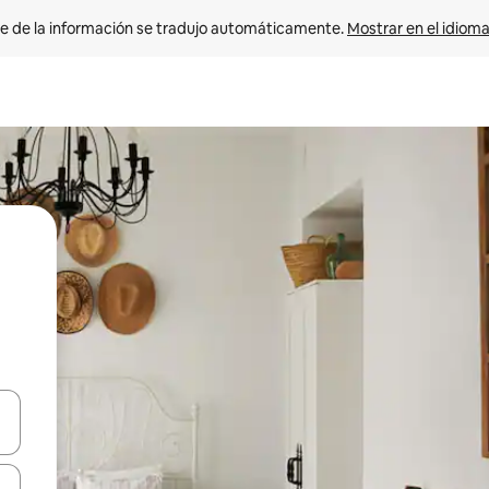
e de la información se tradujo automáticamente. 
Mostrar en el idioma
n las teclas de flecha hacia arriba y hacia abajo o explora con el tact