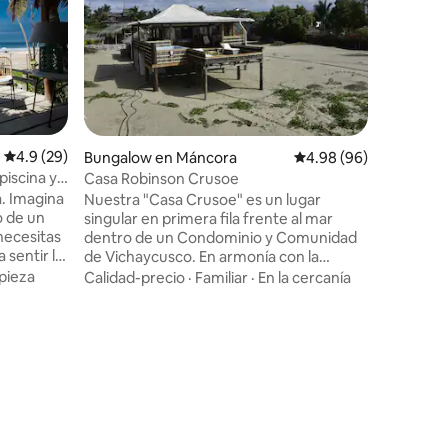
Casa Conc
playa Las P
diseñado 
norte pe
habitacio
Ubicació
huéspede
tienen ai
completo privado. 
Calificación promedio: 4.9 de 5, 29 reseñas
4.9 (29)
Bungalow en Máncora
Calificación promedio:
4.98 (96)
amplia pa
piscina y
Casa Robinson Crusoe
niños dis
a. Imagina
Nuestra "Casa Crusoe" es un lugar
conectada
o de un
singular en primera fila frente al mar
La casa c
 necesitas
dentro de un Condominio y Comunidad
velocida
 sentir la
de Vichaycusco. En armonía con la
eada de un
naturaleza, hemos querido dar la
pieza
Calidad-precio
·
Familiar
·
En la cercanía
an y
sensación de cabaña rustica pero con
casa te
todas las comodidades posibles. La
aleza y
cocina al aire libre está conectada al
espacio haciendola original y fuera de lo
forma tus
común. El deck ofrece noches
l. Solo
estrelladas y sunsets impresionantes. Y
esde los
en temporada, ballenas saltando en el
horizonte! Desconexion y tranquilidad ,
es todo!