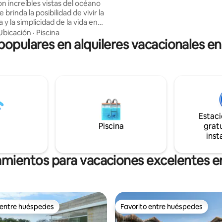
on increíbles vistas del océano
e brinda la posibilidad de vivir la
 y la simplicidad de la vida en
histana
Ubicación
·
Piscina
 populares en alquileres vacacionales en
un estado de gracia o pureza. El
s detalles de la decoración; su
ión “hecha a mano” por
 peruanos en piedra, palma y
 su magnífica ubicación te
a un lugar de ensueño. La villa
a para niños menores de 12
ascotas.
Estac
Piscina
gratu
inst
amientos para vacaciones excelentes e
 entre huéspedes
Favorito entre huéspedes
 entre huéspedes
Favorito entre huéspedes