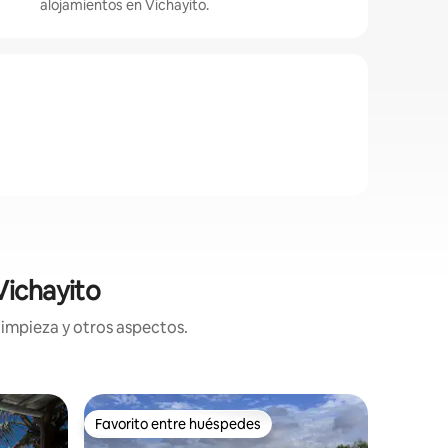
alojamientos en Vichayito.
Vichayito
limpieza y otros aspectos.
Alojamie
Favorito entre huéspedes
Favorit
Favorito entre huéspedes
Favorit
Las pocit