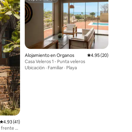
Superanfitrión
Alojamiento en Organos
Calificación promedio:
4.95 (20)
Casa Veleros 1 - Punta veleros
Ubicación
·
Familiar
·
Playa
Calificación promedio: 4.93 de 5, 41 reseñas
4.93 (41)
frente al