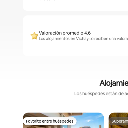
Valoración promedio 4.6
Los alojamientos en Vichayito reciben una valor
Alojamie
Los huéspedes están de ac
Favorito entre huéspedes
Superanf
Favorito entre huéspedes
Superanf