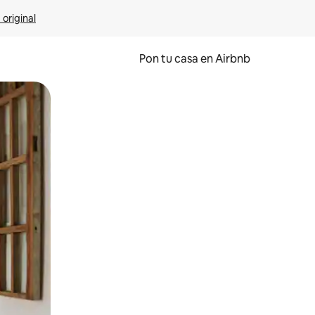
 original
Pon tu casa en Airbnb
o o desliza el dedo.