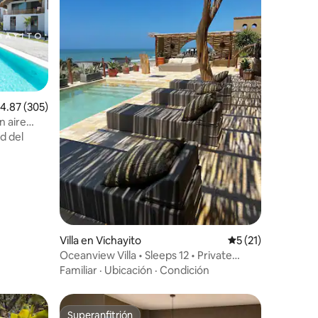
alificación promedio: 4.87 de 5, 305 reseñas
4.87 (305)
n aire
d del
Villa en Vichayito
Calificación prome
5 (21)
Oceanview Villa • Sleeps 12 • Private
Escape
Familiar
·
Ubicación
·
Condición
Superanfitrión