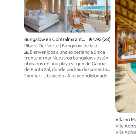
Bungalow en Contralmirante
Calificación promedio:
4.93 (28)
Villar
Ribera Del Norte | Bungalow de lujo
frente al mar
🌊 Bienvenidos a una experiencia única
frente al mar Nuestros bungalows están
ubicados en una playa virgen de Canoas
de Punta Sal, donde podrás desconectar
del ruido y conectar con la tranquilidad
Familiar
·
Ubicación
·
Aire acondicionado
del mar. Ideal para parejas, familias o
grupos de amigos que buscan privacidad,
comodidad y naturaleza. 🏡 Cada
bungalow es completamente privado y
cuenta con todo lo necesario para una
estadía cómoda. Disfruta de un mar
cálido todo el año, atardeceres
Villa en M
hermosos y un ambiente perfecto para
Villa Adhi
relajarte.
Perú
Villa Adhi