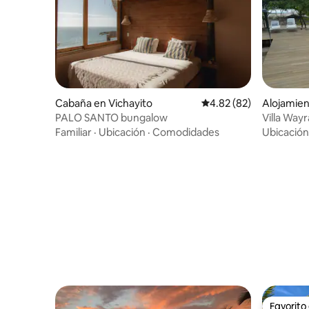
Cabaña en Vichayito
Calificación promedio:
4.82 (82)
Alojamien
PALO SANTO bungalow
Villa Wayr
Familiar
·
Ubicación
·
Comodidades
Ubicación
Favorito