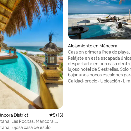
 4.93 de 5, 28 reseñas
Alojamiento en Máncora
Casa en primera línea de playa, 
parking
Relájate en esta escapada únic
despertarte en una casa dentr
lujoso hotel de 5 estrellas. Solo
bajar unos pocos escalones para
cálida arena bajo tus pies. Rod
Calidad-precio
·
Ubicación
·
Lim
bosque de árboles que refresc
embellecen la propiedad, esta 
invita a reconectar con la natur
encontrar tranquilidad Una experiencia
distinta. Reserva ahora y trans
días en tranquilidad y belleza natura
áncora District
Calificación promedio: 5 de 5, 15 reseñas
5 (15)
para adultos, recibimos niños d
stana, Las Pocitas, Máncora,
12 año
stana, lujosa casa de estilo