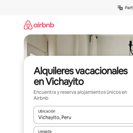
Omite
Part
el
contenido
Alquileres vacacionales
en Vichayito
Encuentra y reserva alojamientos únicos en
Airbnb
Ubicación
Cuando los resultados estén disponibles, navega co
Llegada