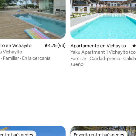
 4.82 de 5, 82 reseñas
to en Vichayito
Calificación promedio: 4.75 de 5, 93 reseñas
4.75 (93)
Apartamento en Vichayito
C
a Vichayito
Yaku Apartment 1 Vichayito (co
acondic)
·
Familiar
·
En la cercanía
Familiar
·
Calidad-precio
·
Calida
sueño
 entre huéspedes
Favorito entre huéspedes