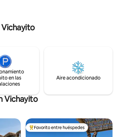
 Vichayito
ionamiento
ito en las
Aire acondicionado
alaciones
n Vichayito
Favorito entre huéspedes
Favorito entre huéspedes preferido