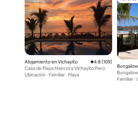
Favorito
Alojamiento en Vichayito
Calificación promedio:
4.8 (109)
Bungalow
Casa de Playa Mancora Vichayito Perú
Bungalow 
Ubicación
·
Familiar
·
Playa
Punta Vel
Familiar
·