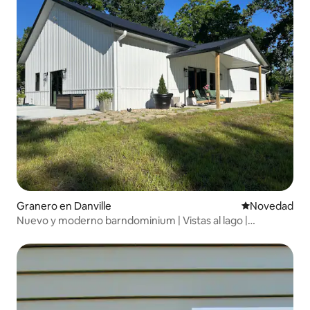
Granero en Danville
Lugar para ho
Novedad
Nuevo y moderno barndominium | Vistas al lago |
Capacidad para 8 personas