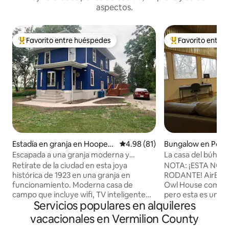
aspectos.
Favorito entre huéspedes
Favorito entre
Favorito entre huéspedes preferido
Favorito entre hu
Estadía en granja en Hoopest
Calificación promedio: 4.98 de 
4.98 (81)
Bungalow en Pot
on
Escapada a una granja moderna y
La casa del búho
tranquila
Retírate de la ciudad en esta joya
NOTA: ¡ESTA NO 
histórica de 1923 en una granja en
RODANTE! AirBnB 
funcionamiento. Moderna casa de
Owl House como "R
campo que incluye wifi, TV inteligente
pero esta es una
Servicios populares en alquileres
de 65 pulgadas y una cocina totalmente
durante todo el añ
equipada de última generación. La
cálidos y aire acon
vacacionales en Vermilion County
planta principal tiene una oficina/sala de
verano. Preciosa d