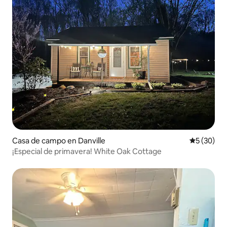
Casa de campo en Danville
Calificaci
5 (30)
¡Especial de primavera! White Oak Cottage