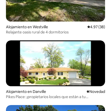
Alojamiento en Westville
Calificación p
4.97 (38)
Relajante oasis rural de 4 dormitorios
Alojamiento en Danville
Lugar para ho
Novedad
Pikes Place: ¡propietarios locales que están a tu
disposición!