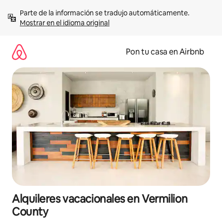
Omite
Parte de la información se tradujo automáticamente. 
el
Mostrar en el idioma original
contenido
Pon tu casa en Airbnb
Alquileres vacacionales en Vermilion
County