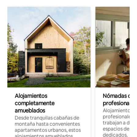
Alojamientos
Nómadas digit
completamente
profesionales 
amueblados
Alojamientos 
profesionales 
Desde tranquilas cabañas de
trabajan a dist
montaña hasta convenientes
espacios de tr
apartamentos urbanos, estos
dedicados.
alojamientos amueblados