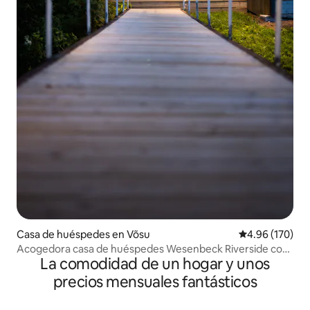
Casa de huéspedes en Võsu
Calificación pr
4.96 (170)
Acogedora casa de huéspedes Wesenbeck Riverside con
La comodidad de un hogar y unos
bañera de hidromasaje
precios mensuales fantásticos