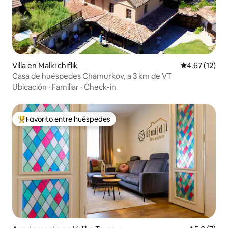
Villa en Malki chiflik
Calificación 
4.67 (12)
Casa de huéspedes Chamurkov, a 3 km de VT
Ubicación
·
Familiar
·
Check-in
Favorito entre huéspedes
Favorito entre huéspedes preferido