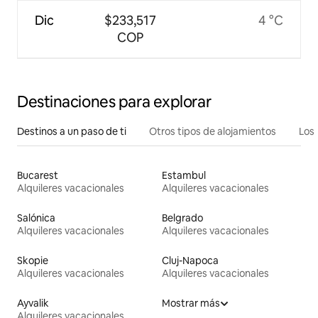
Dic
$233,517
4 °C
COP
Destinaciones para explorar
Destinos a un paso de ti
Otros tipos de alojamientos
Los 
Bucarest
Estambul
Alquileres vacacionales
Alquileres vacacionales
Salónica
Belgrado
Alquileres vacacionales
Alquileres vacacionales
Skopie
Cluj-Napoca
Alquileres vacacionales
Alquileres vacacionales
Ayvalik
Mostrar más
Alquileres vacacionales