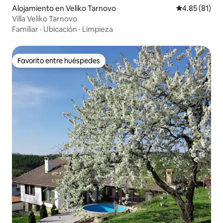
Alojamiento en Veliko Tarnovo
Calificación 
4.85 (81)
Villa Veliko Tarnovo
Familiar
·
Ubicación
·
Limpieza
Favorito entre huéspedes
Favorito entre huéspedes