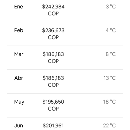
Ene
$242,984
3 °C
COP
Feb
$236,673
4 °C
COP
Mar
$186,183
8 °C
COP
Abr
$186,183
13 °C
COP
May
$195,650
18 °C
COP
Jun
$201,961
22 °C