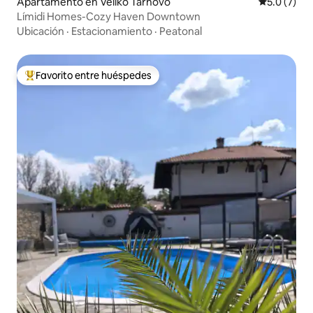
Apartamento en Veliko Tarnovo
Calificació
5.0 (7)
Límidi Homes-Cozy Haven Downtown
Ubicación
·
Estacionamiento
·
Peatonal
Favorito entre huéspedes
Favorito entre huéspedes preferido