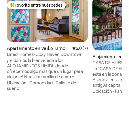
Favorito entre huéspedes
Favorito entre huéspedes preferido
Apartamento en Veliko Tarnov
Calificación promedio: 5.0 de
5.0 (7)
o
Límidi Homes-Cozy Haven Downtown
Alojamiento en Ve
¡Te damos la bienvenida a los
o
CASA DE HUÉSPE
ALOJAMIENTOS LIMIDI, donde
La "CASA DE HUÉ
ofrecemos algo más que un lugar para
está en la zona tra
alojarse! Nuestra familia de cuatro
Asenov, en la parte
personas, ávidos viajeros, aspira a
Ubicación
·
Comodidad
·
Calidad del
antigua capital de 
ofrecer a los demás la combinación
sueño
Tarnovo. La casa o
Ubicación
·
Familia
perfecta de comodidad y hospitalidad en
pintoresca de la f
un alquiler vacacional. Favorecemos la
La ubicación tamb
funcionalidad sobre el diseño y la
senderismo, ya que
comodidad sobre la opulencia, todo
cerca de muchos
entregado con calidad de menta.
culturales... Nue
Nuestra misión es ofrecer una
alojados en habita
experiencia honesta de "hogar lejos del
amuebladas donde