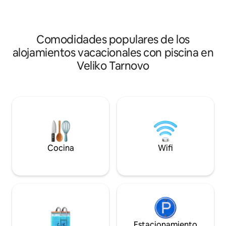
hogar" para los visitantes de Veliko
tranquilidad,comod
Tarnovo, ya sea que busques relajarte o
panorámicas y relaj
explorar. Ideal para hasta 6 amigos,
piscina (en la te
parejas y familias con niños.
Comodidades populares de los
mayo a septiembr
alojamientos vacacionales con piscina en
Veliko Tarnovo
Cocina
Wifi
Estacionamiento