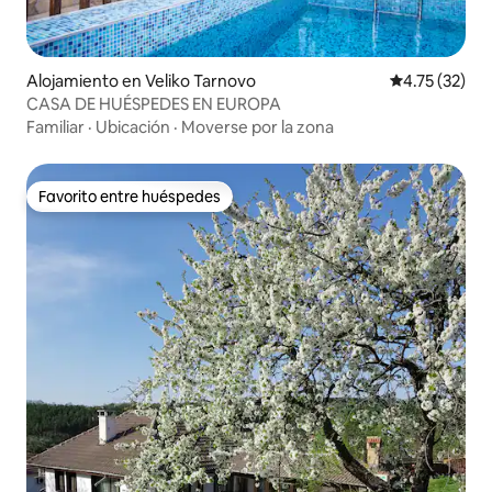
Alojamiento en Veliko Tarnovo
Calificación 
4.75 (32)
CASA DE HUÉSPEDES EN EUROPA
Familiar
·
Ubicación
·
Moverse por la zona
Favorito entre huéspedes
Favorito entre huéspedes