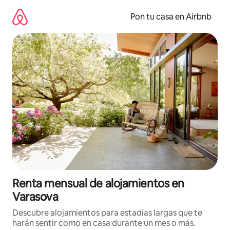
Omite
el
Pon tu casa en Airbnb
contenido
Renta mensual de alojamientos en
Varasova
Descubre alojamientos para estadías largas que te
harán sentir como en casa durante un mes o más.