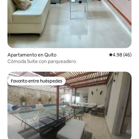
Apartamento en Quito
Calificación p
4.98 (46)
Cómoda Suite con parqueadero
Favorito entre huéspedes
Favorito entre huéspedes