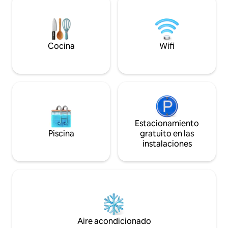
esta a pocos minutos caminando. Es un
la tecnología de v
bosque muy bonito, lleno de senderos
entrelazando lo m
para caminar y respiratory aire puro.
para ofrecerte un
inolvidable.
Cocina
Wifi
Estacionamiento
Piscina
gratuito en las
instalaciones
Aire acondicionado