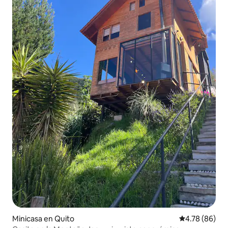
Minicasa en Quito
Calificación p
4.78 (86)