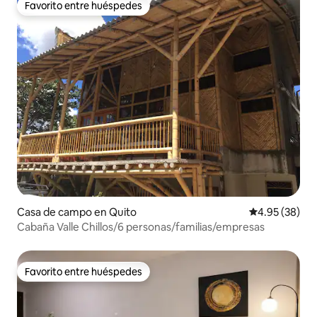
Favorito entre huéspedes
Favorito entre huéspedes
Casa de campo en Quito
Calificación p
4.95 (38)
Cabaña Valle Chillos/6 personas/familias/empresas
Favorito entre huéspedes
Favorito entre huéspedes