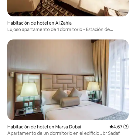
Habitación de hotel en Al Zahia
Lujoso apartamento de 1 dormitorio - Estación de
autobuses de Zahiya y Abu Dhabi Mall
Habitación de hotel en Marsa Dubai
Calificación
4.67 (3)
Apartamento de un dormitorio en el edificio Jbr Sadaf