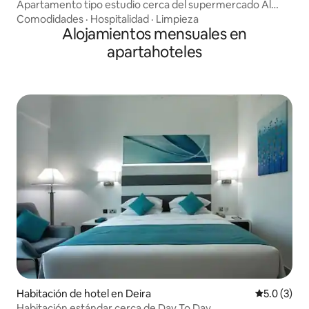
Apartamento tipo estudio cerca del supermercado Al
Maya
Comodidades
·
Hospitalidad
·
Limpieza
Alojamientos mensuales en
apartahoteles
Habitación de hotel en Deira
Calificació
5.0 (3)
Habitación estándar cerca de Day To Day