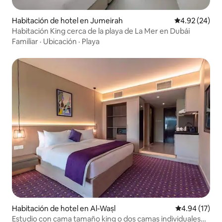
Habitación de hotel en Jumeirah
Calificación p
4.92 (24)
Habitación King cerca de la playa de La Mer en Dubái
Familiar
·
Ubicación
·
Playa
Habitación de hotel en Al-Waṣl
Calificación 
4.94 (17)
Estudio con cama tamaño king o dos camas individuales