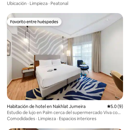
Ubicación
·
Limpieza
·
Peatonal
Favorito entre huéspedes
Favorito entre huéspedes
Habitación de hotel en Nakhlat Jumeira
Calificació
5.0 (9)
Estudio de lujo en Palm cerca del supermercado Viva con
aire acondicionado
Comodidades
·
Limpieza
·
Espacios interiores