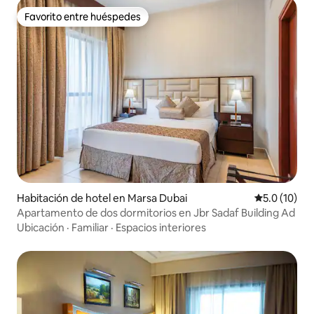
Favorito entre huéspedes
Favorito entre huéspedes
Habitación de hotel en Marsa Dubai
Calificación
5.0 (10)
Apartamento de dos dormitorios en Jbr Sadaf Building Ad
Ubicación
·
Familiar
·
Espacios interiores