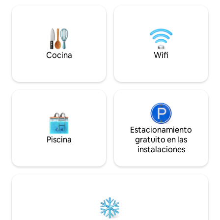
cocina totalmente
totalmente equipada y dormitorios de
a un patio trasero
calidad hotelera diseñados para la
acceso a una pisci
relajación pura. Disfruta de wifi de alta
gimnasio. El anfitr
velocidad, televisión inteligente, lujosos
para ayudarte. Di
muebles de salón y un balcón con vistas
seguridad y conve
a la ciudad, todo en un barrio seguro y
Cocina
Wifi
estancia.
tranquilo.
Estacionamiento
Piscina
gratuito en las
instalaciones