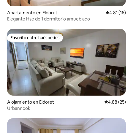
Apartamento en Eldoret
Calificación 
4.81 (16)
Elegante Hse de 1 dormitorio amueblado
Favorito entre huéspedes
Favorito entre huéspedes
Alojamiento en Eldoret
Calificación p
4.88 (25)
Urbannook