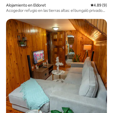
Alojamiento en Eldoret
Calificación 
4.89 (9)
Acogedor refugio en las tierras altas: el bungaló privado
de Eldoret