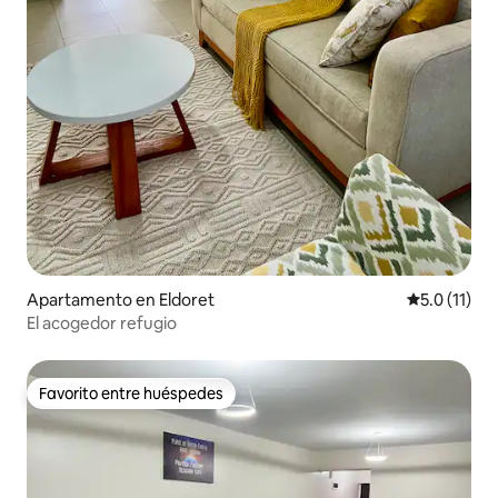
Apartamento en Eldoret
Calificación
5.0 (11)
El acogedor refugio
Favorito entre huéspedes
Favorito entre huéspedes