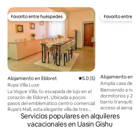
Favorito entre huéspedes
Favorito entre h
Favorito entre huéspedes
Favorito entre h
Alojamiento en El
Alojamiento en Eldoret
Calificación promedio: 5.0 de
5.0 (5)
Amplia casa de 3 d
Rupa Villa Luxe
Gardens, Eldoret
Bienvenido a nues
La Vogue Villa, tu escapada de lujo en el
dormitorios y 2 b
corazón de Eldoret. Ubicada a pocos
barrio tranquilo. L
pasos del emblemático centro comercial
acceso al aeropuer
Rupa's Mall, esta elegante villa de tres
Eldoret, y tiene u
Servicios populares en alquileres
dormitorios ofrece la combinación
Disfruta de llegad
perfecta de elegancia moderna,
vacacionales en Uasin Gishu
rápido y un televis
comodidad y conveniencia. Entra en
amplia sala de esta
interiores bellamente diseñados con
principal tiene ba
amplias salas de estar, una cocina