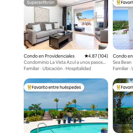
Superanfitrión
Favor
Superanfitrión
Favorito
Condo en Providenciales
Calificación promedio: 
4.87 (104)
Condo en
Condominio La Vista Azul a unos pasos
Sea Bean -
de la playa de Grace Bay
Familiar
·
Ubicación
·
Hospitalidad
Familiar
·
Favorito entre huéspedes
Favor
Favorito entre huéspedes preferido
Favorito