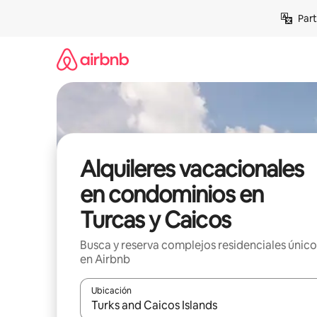
Omite
Part
el
contenido
Alquileres vacacionales
en condominios en
Turcas y Caicos
Busca y reserva complejos residenciales único
en Airbnb
Ubicación
Cuando los resultados estén disponibles, navega co