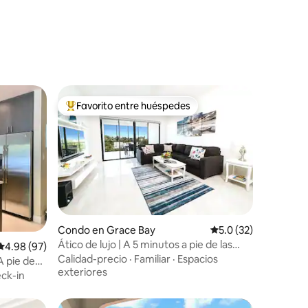
Favorito entre huéspedes
rido
Favorito entre huéspedes preferido
Condo en Grace Bay
Calificación promedi
5.0 (32)
Ático de lujo | A 5 minutos a pie de las
Calificación promedio: 4.98 de 5, 97 reseñas
4.98 (97)
tiendas de Grace Bay
Calidad-precio
·
Familiar
·
Espacios
A pie de
exteriores
ck-in