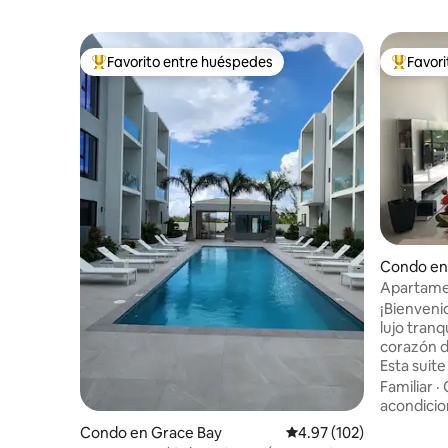
Favorito entre huéspedes
Favor
Favorito entre huéspedes preferido
Favorito
Condo en
Apartamen
pies cuad
¡Bienveni
Grace Ba
lujo tranq
corazón d
Esta suit
dormitori
Familiar
·
al noroes
acondici
sol. Ubic
Condo en Grace Bay
Calificación promedio: 
4.97 (102)
significa 