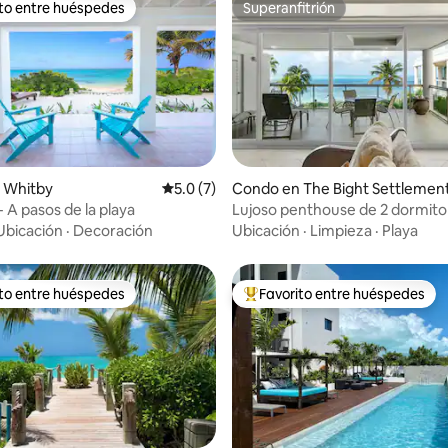
ito entre huéspedes
Superanfitrión
 entre huéspedes preferido
Superanfitrión
4.87 de 5, 104 reseñas
 Whitby
Calificación promedio: 5.0 de 5, 7 reseñas
5.0 (7)
Condo en The Bight Settlemen
 A pasos de la playa
Lujoso penthouse de 2 dormito
frente al mar en Grace Bay
Ubicación
·
Decoración
Ubicación
·
Limpieza
·
Playa
ito entre huéspedes
Favorito entre huéspedes
 entre huéspedes preferido
Favorito entre huéspedes prefe