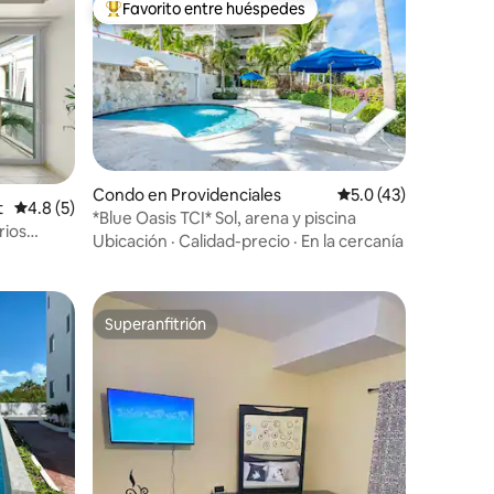
Favorito entre huéspedes
Favorito entre huéspedes preferido
Condo en Providenciales
Calificación promedi
5.0 (43)
t
Calificación promedio: 4.8 de 5, 5 reseñas
4.8 (5)
*Blue Oasis TCI* Sol, arena y piscina
rios
Ubicación
·
Calidad-precio
·
En la cercanía
Superanfitrión
rido
Superanfitrión