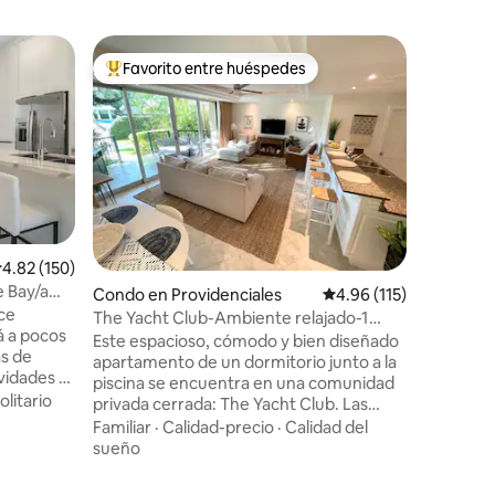
Condo en
Favorito entre huéspedes
Favor
Favorito entre huéspedes preferido
Favorit
ent
Oasis | A
Vista Azul
¡Palmeras
vista al 
o a 10 mi
Ubicado e
edificios
Familiar
·
un estud
queen, co
baño, lav
alificación promedio: 4.82 de 5, 150 reseñas
4.82 (150)
aparcamiento g
 Bay/a
Condo en Providenciales
Calificación promedio: 
4.96 (115)
tiene una
ce
palmeras 
The Yacht Club-Ambiente relajado-1
á a pocos
vistazo al
dormitorio-Piscina-Playa
Este espacioso, cómodo y bien diseñado
as de
estupend
apartamento de un dormitorio junto a la
vidades y
mañana o
piscina se encuentra en una comunidad
día de pla
olitario
privada cerrada: The Yacht Club. Las
un
parejas y las familias pequeñas
Familiar
·
Calidad-precio
·
Calidad del
gadas con
apreciarán los hermosos jardines, la
sueño
illas y una
impresionante piscina de agua salada de
ora. Por
varios niveles, el ambiente relajado y los