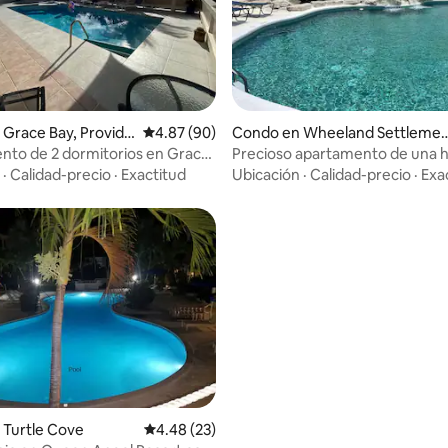
 4.98 de 5, 65 reseñas
Grace Bay, Provide
Calificación promedio: 4.87 de 5, 90 reseñas
4.87 (90)
Condo en Wheeland Settleme
t
to de 2 dormitorios en Grace
Precioso apartamento de una h
os pasos de la playa
·
Calidad-precio
·
Exactitud
Ubicación
·
Calidad-precio
·
Exa
 Turtle Cove
Calificación promedio: 4.48 de 5, 23 reseñas
4.48 (23)