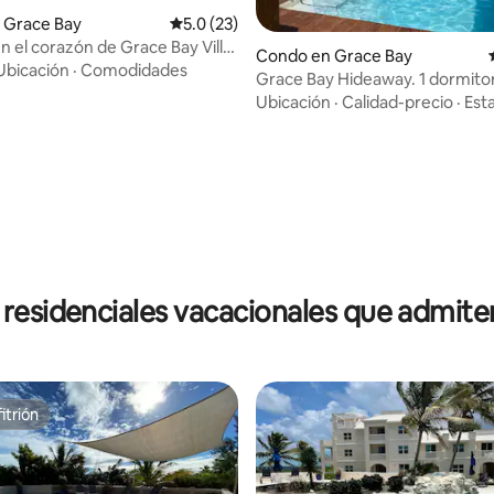
 Grace Bay
Calificación promedio: 5.0 de 5, 23 reseñas
5.0 (23)
n el corazón de Grace Bay Villa
 4.96 de 5, 49 reseñas
Condo en Grace Bay
ce.
Ubicación
·
Comodidades
Grace Bay Hideaway. 1 dormitorio,
centro de Grace Bay.
Ubicación
·
Calidad-precio
·
Esta
residenciales vacacionales que admit
itrión
itrión