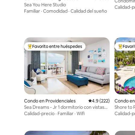
Condomin
ent
Sea You Here Studio
cama tama
Calidad-p
Familiar
·
Comodidad
·
Calidad del sueño
Favorito entre huéspedes
Favor
Favorito entre huéspedes preferido
Favorito
Condo en Providenciales
Calificación promedio:
4.9 (222)
Condo en
Sea Dreams - Jr 1 dormitorio con vistas
Shore to 
panorámicas al mar
estudio g
Calidad-precio
·
Familiar
·
Wifi
Calidad-p