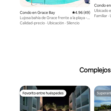
Condo en
Ubicado e
Condo en Grace Bay
Calificación promedio:
4.96 (49)
Renaissan
Familiar
·
Lujosa bahía de Grace frente a la playa -
¡Perfección!
Calidad-precio
·
Ubicación
·
Silencio
Complejos 
Favorito entre huéspedes
Superanf
Favorito entre huéspedes
Superanf