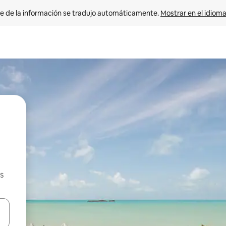
e de la información se tradujo automáticamente. 
Mostrar en el idioma
s
n las teclas de flecha hacia arriba y hacia abajo o explora con el tact