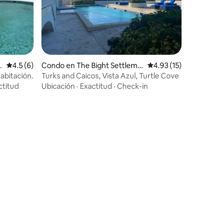
n
Calificación promedio: 4.5 de 5, 6 reseñas
4.5 (6)
Condo en The Bight Settleme
Calificación promedio:
4.93 (15)
nt
abitación.
Turks and Caicos, Vista Azul, Turtle Cove
ctitud
Ubicación
·
Exactitud
·
Check-in