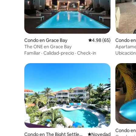
Condo en Grace Bay
Calificación promedio:
4.98 (65)
Condo en 
nciales
The ONE en Grace Bay
Apartamen
Bay a poc
Familiar
·
Calidad-precio
·
Check-in
Ubicación
Condo en
Condo en The Bight Settlem
Lugar para hospedarse
Novedad