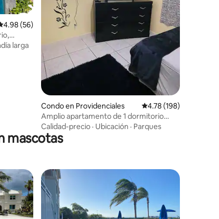
Calificación promedio: 4.98 de 5, 56 reseñas
4.98 (56)
día larga
Condo en Providenciales
Calificación promedio: 
4.78 (198)
Amplio apartamento de 1 dormitorio
cerca de la playa
Calidad-precio
·
Ubicación
·
Parques
en mascotas