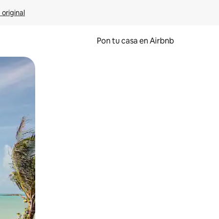
 original
Pon tu casa en Airbnb
o o desliza el dedo.