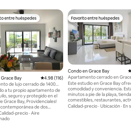
ito entre huéspedes
Favorito entre huéspedes
 entre huéspedes preferido
Favorito entre huéspedes
Condo en Grace Bay
C
Apartamento cerrado en Grace
 Grace Bay
Calificación promedio: 4.98 de 5, 116 reseñas
4.98 (116)
pocos pasos de todo
Este estudio en Grace Bay ofre
to de lujo cerrado de 1400
comodidad y conveniencia. Est
rados con 2 dormitorios en
do a tu propio apartamento de
minutos a pie de la playa, tiend
y
uilo, seguro y protegido en el
comestibles, restaurantes, acti
e Grace Bay, Providenciales!
un centro médico. El apartamento
Calidad-precio
·
Ubicación
·
En s
e contemporánea de dos
Caicos Key es nuevo e incluye 
os en el segundo piso orientada
Calidad-precio
·
Aire
televisor inteligente de 55 pul
te goza de preciosas puestas de
onado
Fire Stick, wifi rápido, un lavavaj
ado en el corazón de Grace Bay
4.97 de 5, 102 reseñas
combinación de lavadora/secad
que estás a muy poca distancia a