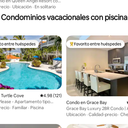
io en Queen Angel Resort con
ño king, piscina y gimnasio
recio
·
Ubicación
·
En solitario
Condominios vacacionales con piscina
ito entre huéspedes
Favorito entre huéspedes
 entre huéspedes preferido
Favorito entre huéspedes prefe
 4.9 de 5, 222 reseñas
 Turtle Cove
Calificación promedio: 4.98 de 5, 121 reseñas
4.98 (121)
Please - Apartamento tipo
Condo en Grace Bay
rande con patio
recio
·
Familiar
·
Piscina
Grace Bay Luxury 2BR Condo | 
playa y tiendas
Ubicación
·
Calidad-precio
·
Che