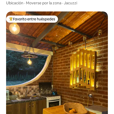
Ubicación
·
Moverse por la zona
·
Jacuzzi
Favorito entre huéspedes
Favorito entre huéspedes preferido