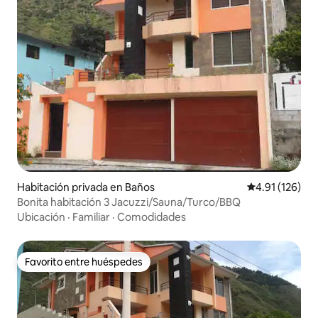
Habitación privada en Baños
Calificación p
4.91 (126)
Bonita habitación 3 Jacuzzi/Sauna/Turco/BBQ
Ubicación
·
Familiar
·
Comodidades
Favorito entre huéspedes
Favorito entre huéspedes