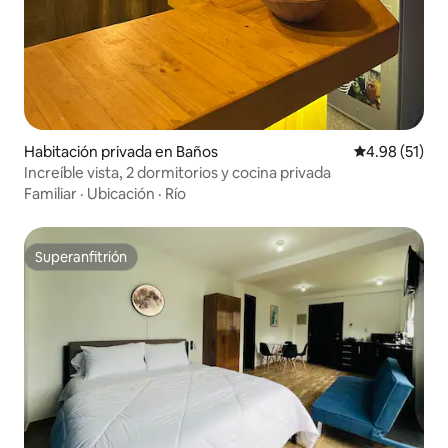
Habitación privada en Baños
Calificación 
4.98 (51)
Increíble vista, 2 dormitorios y cocina privada
Familiar
·
Ubicación
·
Río
Superanfitrión
Superanfitrión