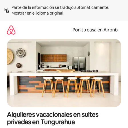
Omite
Parte de la información se tradujo automáticamente. 
el
Mostrar en el idioma original
contenido
Pon tu casa en Airbnb
Alquileres vacacionales en suites
privadas en Tungurahua