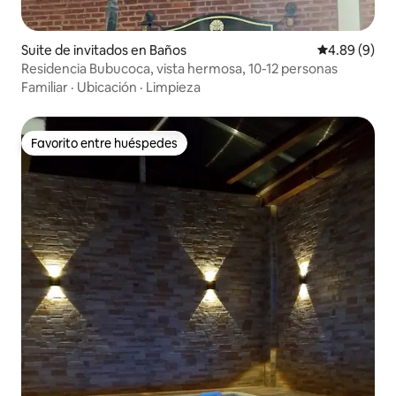
Suite de invitados en Baños
Calificación 
4.89 (9)
Residencia Bubucoca, vista hermosa, 10-12 personas
Familiar
·
Ubicación
·
Limpieza
Favorito entre huéspedes
Favorito entre huéspedes