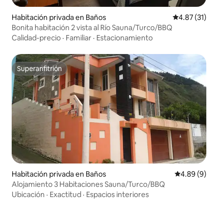
Habitación privada en Baños
Calificación 
4.87 (31)
Bonita habitación 2 vista al Río Sauna/Turco/BBQ
Calidad-precio
·
Familiar
·
Estacionamiento
Superanfitrión
Superanfitrión
Habitación privada en Baños
Calificación 
4.89 (9)
Alojamiento 3 Habitaciones Sauna/Turco/BBQ
Ubicación
·
Exactitud
·
Espacios interiores