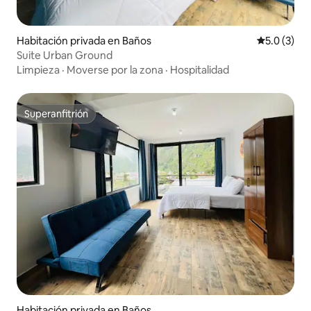
Habitación privada en Baños
Calificació
5.0 (3)
Suite Urban Ground
Limpieza
·
Moverse por la zona
·
Hospitalidad
Superanfitrión
Superanfitrión
Habitación privada en Baños