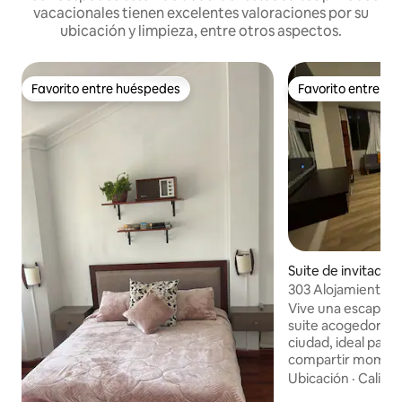
vacacionales tienen excelentes valoraciones por su
ubicación y limpieza, entre otros aspectos.
Favorito entre huéspedes
Favorito entre h
Favorito entre huéspedes
Favorito entre h
Suite de invitados
303 Alojamiento i
De la Iglesia
Vive una escapada
suite acogedora e
ciudad, ideal para
compartir moment
pocos pasos. Su ub
Ubicación
·
Calida
permite caminar h