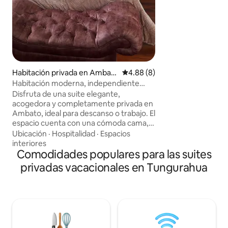
cafeterías y atract
necesidad de auto. 
cómodo y muy lim
descanses, te rela
estadía práctica, c
cercana que te ha
desde el primer 
Habitación privada en Ambat
Calificación promedio: 4.88 de
4.88 (8)
o
Habitación moderna, independiente
parqueo y Wi-Fi
Disfruta de una suite elegante,
acogedora y completamente privada en
Ambato, ideal para descanso o trabajo. El
espacio cuenta con una cómoda cama,
TV, baño privado, iluminación agradable
Ubicación
·
Hospitalidad
·
Espacios
y una decoración moderna estilo hotel.
interiores
Ubicada en una zona tranquila y segura.
Comodidades populares para las suites
Incluye WiFi gratuito durante toda tu
privadas vacacionales en Tungurahua
estadía y parqueo dentro de la
propiedad. Tendrás acceso exclusivo a la
suite, mientras que otras áreas de la
residencia son de uso privado. Te
ofrecemos comodidad, privacidad y
tranquilidad