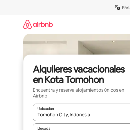
Omite
Part
el
contenido
Alquileres vacacionales
en Kota Tomohon
Encuentra y reserva alojamientos únicos en
Airbnb
Ubicación
Cuando los resultados estén disponibles, navega co
Llegada