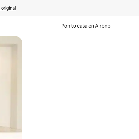
 original
Pon tu casa en Airbnb
o o desliza el dedo.