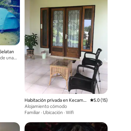
Selatan
 de una
Habitación privada en Kecamat
Calificación promedi
5.0 (15)
an Tomohon Utara
Alojamiento cómodo
Familiar
·
Ubicación
·
Wifi