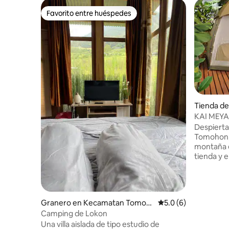
Favorito entre huéspedes
Favorito entre huéspedes
Tienda d
n Barat
KAI MEYA 
Lokon
Despierta 
Tomohon, 
montaña e
tienda y 
antes que tú. Kai Meya's es u
campaña de
del volcá
cobijas cá
Granero en Kecamatan Tomoh
Calificación promedi
5.0 (6)
todos una
on Utara
Camping de Lokon
de las colinas. El desayun
Una villa aislada de tipo estudio de
nuestra cu