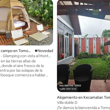
e campo en Tomoho
Lugar para hospedarse
Novedad
- Glamping con vista al Monte
en las tierras altas de
donde el aire fresco de la
ntra por las solapas de la
el bosque comienza a hablar
na tienda de
 lona entre la selva y la cresta
n, con una cama de verdad,
lidas y una fogata que atrae a
o: 5.0 de 5, 6 reseñas
Alojamiento en Kecamatan To
 vez que el sol se pone detrás
elatan
Villa doble D
o corre por
¡Te damos la bienvenida a Tomo
enta, al igual que el paseo a