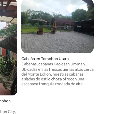
Estadía 
on Timur
Villa Ma
junto a la
Con vistas
habitacio
villa tie
cocina d
comida. Esta villa está equipada con TV
de pantal
WIFI, ute
nevera, v
También 
Cabaña en Tomohon Utara
frescas y sá
estacion
Cabañas, cabañas Kaolesan Umma y
recepción
villas
Ubicadas en las frescas tierras altas cerca
está disp
del Monte Lokon, nuestras cabañas
desayuno
aisladas de estilo choza ofrecen una
escapada tranquila rodeada de aire
fresco de montaña y exuberante
vegetación. Diseñada con una estética
rústica moderna, cada cabaña combina
mohon S
simplicidad, comodidad y tranquilidad.
Perfecto para bajar el ritmo y reconectar
hon City,
con la naturaleza. Ya sea que busques un