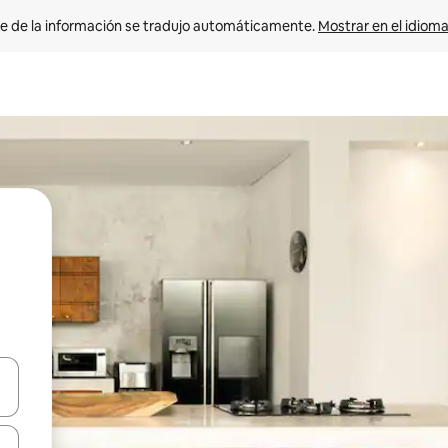
e de la información se tradujo automáticamente. 
Mostrar en el idioma
n las teclas de flecha hacia arriba y hacia abajo o explora con el tact