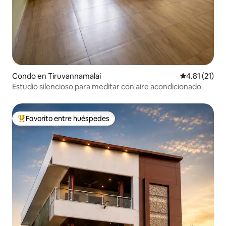
Condo en Tiruvannamalai
Calificación 
4.81 (21)
Estudio silencioso para meditar con aire acondicionado
Favorito entre huéspedes
Favorito entre huéspedes preferido