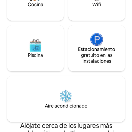
cómoda y WIFI de alta velocidad
Cocina
Wifi
enriquecerán tu tiempo aquí. 🙏Athithi
Devo Bhava🙏
Estacionamiento
Piscina
gratuito en las
instalaciones
Aire acondicionado
Alójate cerca de los lugares más