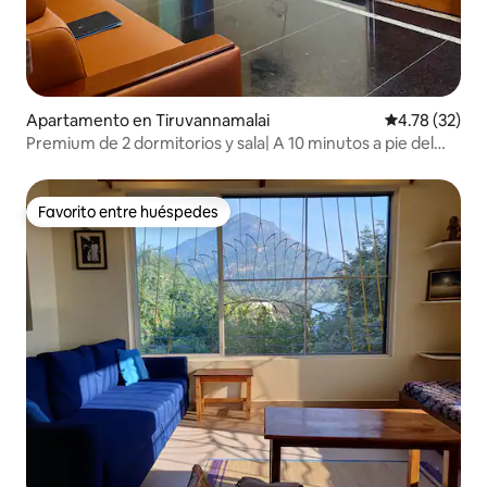
Apartamento en Tiruvannamalai
Calificación 
4.78 (32)
Premium de 2 dormitorios y sala| A 10 minutos a pie del
templo| Estacionamiento| Ascensor
Favorito entre huéspedes
Favorito entre huéspedes