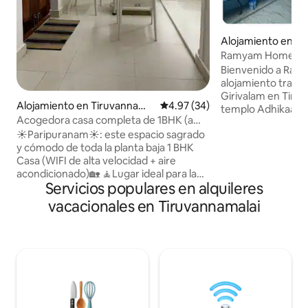
Alojamiento en Ti
Ramyam Homestay 
camino de Girival
Bienvenido a Ram
alojamiento tranqu
Girivalam en Tiruvannam
Alojamiento en Tiruvannama
Calificación promedio: 4.97 de 
4.97 (34)
templo Adhikaara 
lai
Acogedora casa completa de 1BHK (a
cercanías de Kube
poca distancia de Ramanashram)
☀️Paripuranam☀️: este espacio sagrado
perumal kovil, Iduk
y cómodo de toda la planta baja 1 BHK
Chandra Lingam. Ubicada en una zona
Casa (WIFI de alta velocidad + aire
residencial tranqu
acondicionado)🏡 🧘Lugar ideal para la
y apta para familia
Servicios populares en alquileres
sadhana espiritual🙏. 🦚Ubicación
huéspedes en el s
privilegiada: a pocos minutos a pie de
ambiente acogedor
vacacionales en Tiruvannamalai
Ramanasramam, YogiRam y Seshadri
hermosa vista desd
ashram🚶 Cerca de buenos
colinas de Arunach
restaurantes, puestos de automóviles y
viajeros espiritua
tiendas. 🛌 2 huéspedes pueden
Girivalam y cualq
descansar cómodamente en camas
busque una escap
ortopédicas después de giri pradakshina
o de una intensa escalada en la montaña.
👩‍🍳Cocina bien equipada, cama