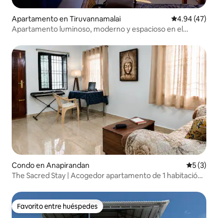
Apartamento en Tiruvannamalai
Calificación 
4.94 (47)
Apartamento luminoso, moderno y espacioso en el
centro
Condo en Anapirandan
Calificac
5 (3)
The Sacred Stay | Acogedor apartamento de 1 habitación
y 1 baño
Favorito entre huéspedes
Favorito entre huéspedes