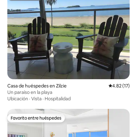
Casa de huéspedes en Zilzie
Calificación 
4.82 (17)
Un paraíso en la playa
Ubicación
·
Vista
·
Hospitalidad
Favorito entre huéspedes
Favorito entre huéspedes