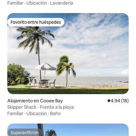
Familiar
·
Ubicación
·
Lavandería
Favorito entre huéspedes
Favorito entre huéspedes
Alojamiento en Cooee Bay
Calificación 
4.94 (18)
Skipper Shack - Frente a la playa
Familiar
·
Ubicación
·
Baño
Superanfitrión
Superanfitrión