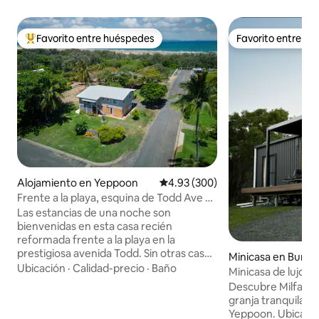
Favorito entre huéspedes
Favorito entre h
Favorito entre huéspedes preferido
Favorito entre h
Alojamiento en Yeppoon
Calificación promedio: 4.93 de 5
4.93 (300)
Frente a la playa, esquina de Todd Ave y
Kean St.
Las estancias de una noche son
bienvenidas en esta casa recién
reformada frente a la playa en la
prestigiosa avenida Todd. Sin otras casas
Minicasa en Bung
entre tú y el mar, está a 3 minutos a pie
Ubicación
·
Calidad-precio
·
Baño
Minicasa de lujo e
de la playa abierta de Farnborough.
Descubre Milfarr
Situada al final de una calle sin salida, la
granja tranquila a 
casa es perfecta para familias, aquellos
Yeppoon. Ubicado 