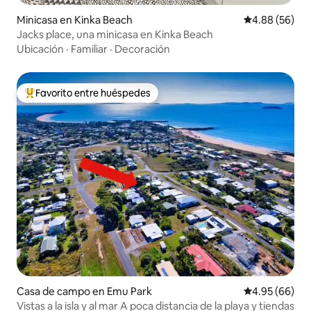
Minicasa en Kinka Beach
Calificación p
4.88 (56)
Jacks place, una minicasa en Kinka Beach
Ubicación
·
Familiar
·
Decoración
Favorito entre huéspedes
Favorito entre huéspedes preferido
Casa de campo en Emu Park
Calificación p
4.95 (66)
Vistas a la isla y al mar A poca distancia de la playa y tiendas