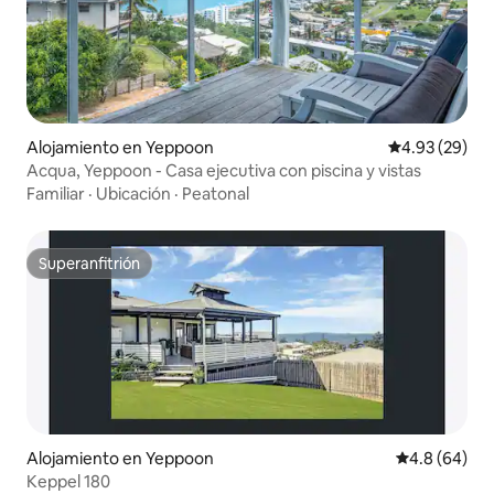
Alojamiento en Yeppoon
Calificación p
4.93 (29)
Acqua, Yeppoon - Casa ejecutiva con piscina y vistas
Familiar
·
Ubicación
·
Peatonal
Superanfitrión
Superanfitrión
Alojamiento en Yeppoon
Calificación 
4.8 (64)
Keppel 180