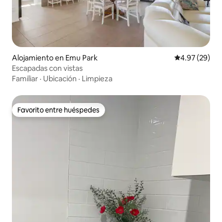
Alojamiento en Emu Park
Calificación p
4.97 (29)
Escapadas con vistas
Familiar
·
Ubicación
·
Limpieza
Favorito entre huéspedes
Favorito entre huéspedes