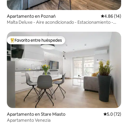
Apartamento en Poznań
Calificación 
4.86 (14)
Malta Deluxe - Aire acondicionado - Estacionamiento -
Vista a la ciudad
Favorito entre huéspedes
Favorito entre huéspedes preferido
Apartamento en Stare Miasto
Calificación
5.0 (72)
Apartamento Venezia