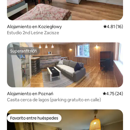
Alojamiento en Koziegłowy
Calificación 
4.81 (16)
Estudio 2nd Leśne Zacisze
Superanfitrión
Superanfitrión
Alojamiento en Poznań
Calificación 
4.75 (24)
Casita cerca de lagos (parking gratuito en calle)
Favorito entre huéspedes
Favorito entre huéspedes