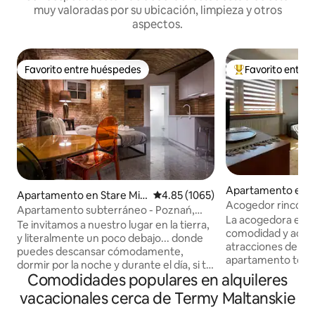
muy valoradas por su ubicación, limpieza y otros
aspectos.
Favorito entre huéspedes
Favorito entre
Favorito entre huéspedes
Favorito entre hu
Apartamento en 
Apartamento en Stare Mia
Calificación promedio: 4.85 de 5,
4.85 (1065)
Acogedor rincón 
sto
Apartamento subterráneo - Poznań,
La acogedora esqu
casco antiguo
Te invitamos a nuestro lugar en la tierra,
comodidad y acceso a las principales
y literalmente un poco debajo... donde
atracciones de la 
puedes descansar cómodamente,
apartamento tota
dormir por la noche y durante el día, si te
un lugar encantad
Comodidades populares en alquileres
apetece. Ofrecemos un apartamento
una casa unifamili
cómodo, un interior único, un baño
vacacionales cerca de Termy Maltanskie
independiente (e
relajante, una cómoda cama
desde la parte delantera).