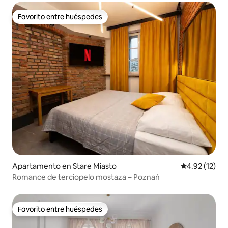
Favorito entre huéspedes
Favorito entre huéspedes
Apartamento en Stare Miasto
Calificación 
4.92 (12)
Romance de terciopelo mostaza – Poznań
Favorito entre huéspedes
Favorito entre huéspedes