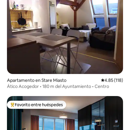
Apartamento en Stare Miasto
Calificación p
4.85 (118)
Ático Acogedor • 180 m del Ayuntamiento • Centro
Favorito entre huéspedes
Favorito entre huéspedes preferido