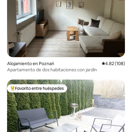
Alojamiento en Poznań
Calificación pr
4.82 (108)
Apartamento de dos habitaciones con jardín
Favorito entre huéspedes
Favorito entre huéspedes preferido