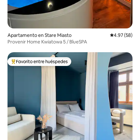
Apartamento en Stare Miasto
Calificación p
4.97 (58)
Provenir Home Kwiatowa 5 / BlueSPA
Favorito entre huéspedes
Favorito entre huéspedes preferido