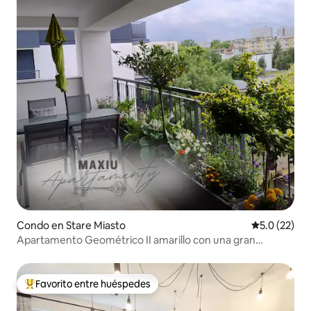
Condo en Stare Miasto
Calificación
5.0 (22)
Apartamento Geométrico II amarillo con una gran
terraza.
Favorito entre huéspedes
Favorito entre huéspedes preferido