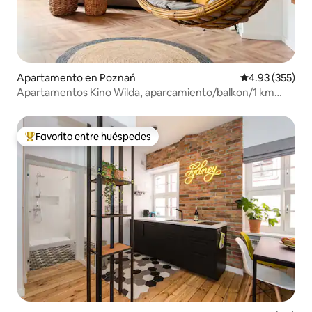
Apartamento en Poznań
Calificación pr
4.93 (355)
Apartamentos Kino Wilda, aparcamiento/balkon/1 km
PKP
Favorito entre huéspedes
Favorito entre huéspedes preferido