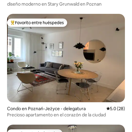
diseño moderno en Stary Grunwald en Poznan
Favorito entre huéspedes
Favorito entre huéspedes preferido
Condo en Poznań-Jeżyce - delegatura
Calificación
5.0 (28)
Precioso apartamento en el corazón de la ciudad