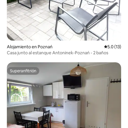
Alojamiento en Poznań
Calificación
5.0 (13)
Casa junto al estanque Antoninek-Poznań - 2 baños
Superanfitrión
Superanfitrión