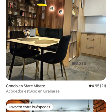
Condo en Stare Miasto
Calificación 
4.95 (21)
Acogedor estudio en Grabarze
Favorito entre huéspedes
Favorito entre huéspedes