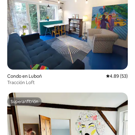
Condo en Luboń
Calificación p
4.89 (53)
Tracción Loft
Superanfitrión
Superanfitrión