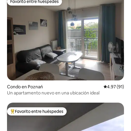
Favorito entre huéspedes
Favorito entre huéspedes
Condo en Poznań
Calificación 
4.97 (91)
Un apartamento nuevo en una ubicación ideal
Favorito entre huéspedes
Favorito entre huéspedes preferido