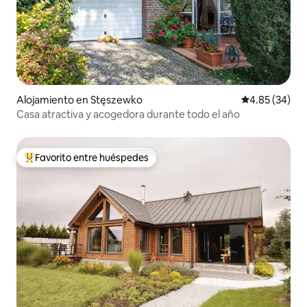
Alojamiento en Stęszewko
Calificación p
4.85 (34)
Casa atractiva y acogedora durante todo el año
Favorito entre huéspedes
Favorito entre huéspedes preferido