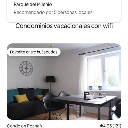
Parque del Milenio
Recomendado por 5 personas locales
Condominios vacacionales con wifi
Favorito entre huéspedes
Favorito entre huéspedes
Condo en Poznań
Calificación p
4.95 (121)