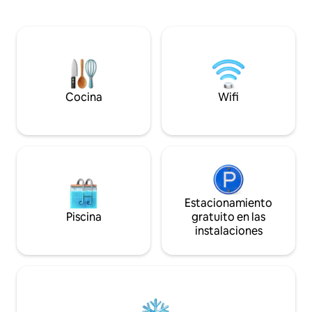
compartida, una taza de café... En
estar con sofá ca
invierno hace un calor acogedor y en
separado y una co
verano un fresco agradable. La ventana
equipada garanti
del apartamento es técnica, no permite
conveniencia. Excelente ubicación: a 10
el acceso de la luz solar, por lo que no
minutos a pie de l
recomendamos nuestro apartamento
10 minutos en tran
para estancias largas y para personas
ciudad. El depart
que sufren de claustrofobia. El aire
Cocina
Wifi
en una propiedad p
fresco es suministrado por una unidad
de ventilación. El apartamento está
situado en el centro de Poznań, en el
nivel -1 (subterráneo) en una casa de
vecindad revitalizada cerca de la Plaza
del Mercado Viejo, el río Warta y los
centros comerciales más grandes de
Poznań. En las inmediaciones hay un
Estacionamiento
aparcamiento vigilado de pago, y debajo
Piscina
gratuito en las
del edificio hay un aparcamiento (zona
instalaciones
de pago A). Te garantizamos una
estancia cómoda y discreta. Emitimos
facturas con IVA. ¡¡¡Conviértete en
nuestro huésped!!!