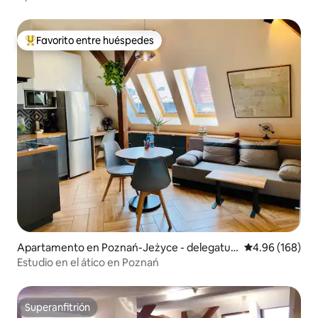
Favorito entre huéspedes
Favorito entre huéspedes preferido
Apartamento en Poznań-Jeżyce - delegatur
Calificación pr
4.96 (168)
a
Estudio en el ático en Poznań
Superanfitrión
Superanfitrión