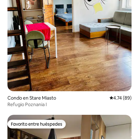
Condo en Stare Miasto
Calificación 
4.74 (89)
Refugio Poznania I
Favorito entre huéspedes
Favorito entre huéspedes