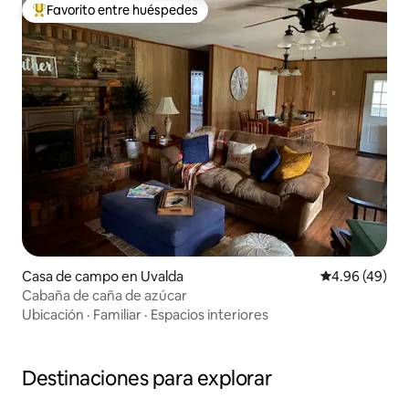
Favorito entre huéspedes
Favorito entre huéspedes preferido
Casa de campo en Uvalda
Calificación p
4.96 (49)
Cabaña de caña de azúcar
Ubicación
·
Familiar
·
Espacios interiores
Destinaciones para explorar