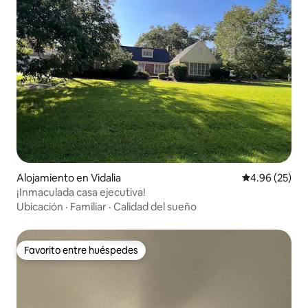
Alojamiento en Vidalia
Calificación p
4.96 (25)
¡Inmaculada casa ejecutiva!
Ubicación
·
Familiar
·
Calidad del sueño
Favorito entre huéspedes
Favorito entre huéspedes