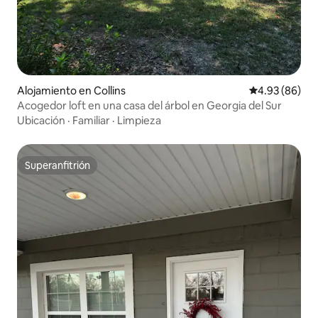
Alojamiento en Collins
Calificación p
4.93 (86)
Acogedor loft en una casa del árbol en Georgia del Sur
Ubicación
·
Familiar
·
Limpieza
Superanfitrión
Superanfitrión