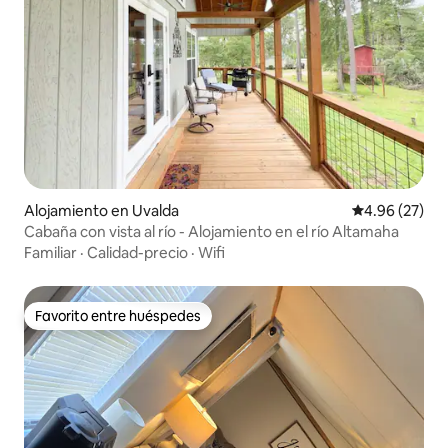
Alojamiento en Uvalda
Calificación p
4.96 (27)
Cabaña con vista al río - Alojamiento en el río Altamaha
Familiar
·
Calidad-precio
·
Wifi
Favorito entre huéspedes
Favorito entre huéspedes