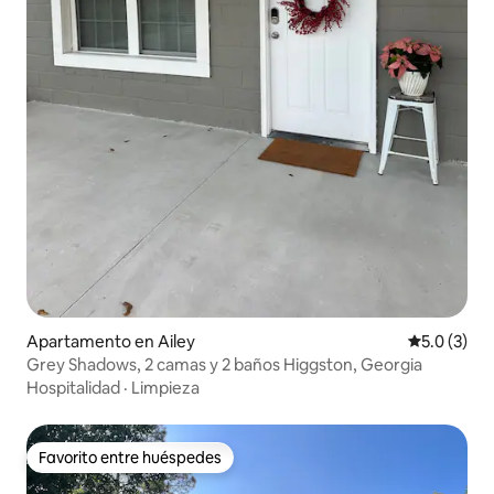
Apartamento en Ailey
Calificació
5.0 (3)
Grey Shadows, 2 camas y 2 baños Higgston, Georgia
Hospitalidad
·
Limpieza
Favorito entre huéspedes
Favorito entre huéspedes