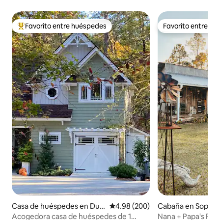
Favorito entre huéspedes
Favorito entre h
Favorito entre huéspedes preferido
Favorito entre h
Casa de huéspedes en Dubl
Calificación promedio: 4.98 de 5
4.98 (200)
Cabaña en Sopert
in
Acogedora casa de huéspedes de 1
Nana + Papa's Plac