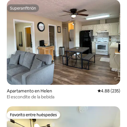
Superanfitrión
Superanfitrión
Apartamento en Helen
Calificación pr
4.88 (235)
El escondite de la bebida
Favorito entre huéspedes
Favorito entre huéspedes