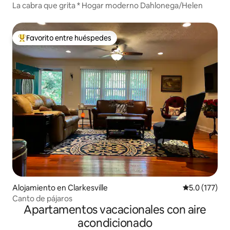
La cabra que grita * Hogar moderno Dahlonega/Helen
Favorito entre huéspedes
Favorito entre huéspedes preferido
Alojamiento en Clarkesville
Calificación 
5.0 (177)
Canto de pájaros
Apartamentos vacacionales con aire
acondicionado