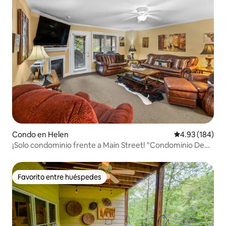
Condo en Helen
Calificación pr
4.93 (184)
¡Solo condominio frente a Main Street! "Condominio Deer
Path"
Favorito entre huéspedes
Favorito entre huéspedes