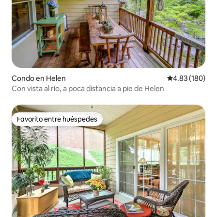
Condo en Helen
Calificación pr
4.83 (180)
Con vista al río, a poca distancia a pie de Helen
Favorito entre huéspedes
Favorito entre huéspedes