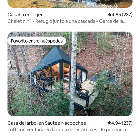
Cabaña en Tiger
Calificación pr
4.85 (237)
Chalet n.º 1 - Refugio junto a una cascada - Cerca de la
garganta de Tallulah
Favorito entre huéspedes
Favorito entre huéspedes
Casa del árbol en Sautee Nacoochee
Calificación pr
4.94 (237)
Loft con ventana en la copa de los árboles - Experiencia
única en la naturaleza