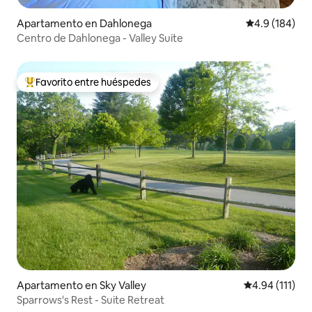
Apartamento en Dahlonega
Calificación 
4.9 (184)
Centro de Dahlonega - Valley Suite
Favorito entre huéspedes
Favorito entre huéspedes preferido
Apartamento en Sky Valley
Calificación p
4.94 (111)
Sparrows's Rest - Suite Retreat