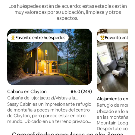
Los huéspedes están de acuerdo: estas estadías están
muy valoradas por su ubicación, limpieza y otros
aspectos.
Favorito entre huéspedes
Favorito entre
Favorito entre huéspedes preferido
Favorito entre hu
Cabaña en Clayton
Calificación promedio: 5.0 de 5
5.0 (249)
Cabaña de lujo: jacuzzi/vistas a la
Alojamiento en L
montaña/min a Clayton
Sassy Cabin es un impresionante refugio
Refugio de montaña
de montaña a pocos minutos del centro
Ridge - Lago Rabu
Ubicado en lo alto
de Clayton, pero parece estar en otro
en las montañas B
mundo. Ubicado en un terreno privado y
Mountain Lodge es
arbolado con vistas preciosas desde
Despiértate con vi
cada ventana, este refugio diseñado por
cubiertas de niebla