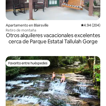
Apartamento en Blairsville
Calificación pr
4.94 (204)
Retiro de montaña
Otros alquileres vacacionales excelentes
cerca de Parque Estatal Tallulah Gorge
Favorito entre huéspedes
Favorito entre huéspedes