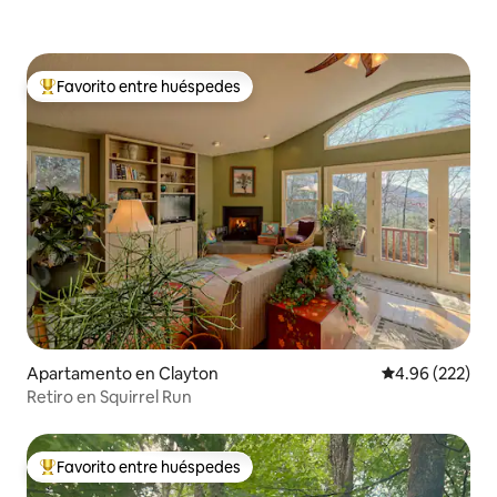
Favorito entre huéspedes
Favorito entre huéspedes preferido
Apartamento en Clayton
Calificación pr
4.96 (222)
Retiro en Squirrel Run
Favorito entre huéspedes
Favorito entre huéspedes preferido