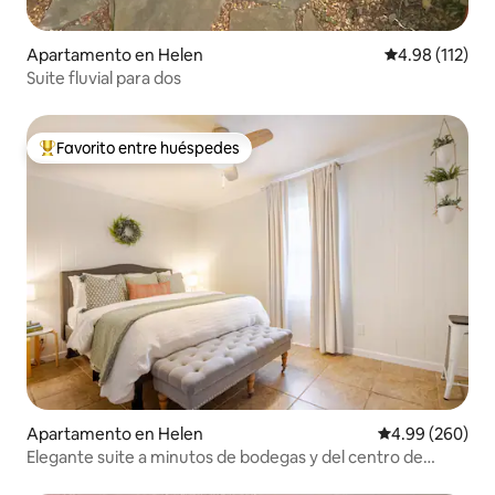
Apartamento en Helen
Calificación p
4.98 (112)
Suite fluvial para dos
Favorito entre huéspedes
Favorito entre huéspedes preferido
Apartamento en Helen
Calificación pr
4.99 (260)
Elegante suite a minutos de bodegas y del centro de
Helen