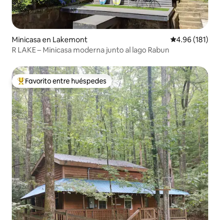
Minicasa en Lakemont
Calificación p
4.96 (181)
R LAKE – Minicasa moderna junto al lago Rabun
Favorito entre huéspedes
Favorito entre huéspedes preferido