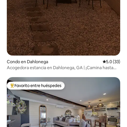
Condo en Dahlonega
Calificación
5.0 (33)
Acogedora estancia en Dahlonega, GA | ¡Camina hasta
Downtown Square!
Favorito entre huéspedes
Favorito entre huéspedes preferido