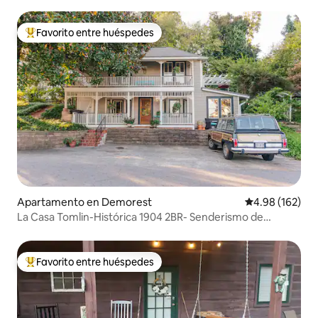
Favorito entre huéspedes
Favorito entre huéspedes preferido
Apartamento en Demorest
Calificación pr
4.98 (162)
La Casa Tomlin-Histórica 1904 2BR- Senderismo de
primavera
Favorito entre huéspedes
Favorito entre huéspedes preferido