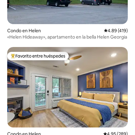
Condo en Helen
Calificación pr
4.89 (419)
«Helen Hideaway», apartamento en la bella Helen Georgia
Favorito entre huéspedes
Favorito entre huéspedes preferido
Condo en Helen
Calificación pr
4.95 (289)