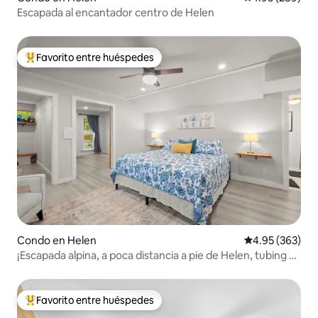
Escapada al encantador centro de Helen
Favorito entre huéspedes
Favorito entre huéspedes preferido
Condo en Helen
Calificación pr
4.95 (363)
¡Escapada alpina, a poca distancia a pie de Helen, tubing y
mucho más!
Favorito entre huéspedes
Favorito entre huéspedes preferido