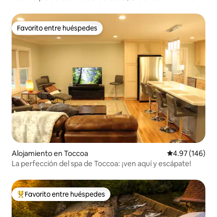
de hidromasaje
Favorito entre huéspedes
Favorito entre huéspedes
Alojamiento en Toccoa
Calificación pr
4.97 (146)
La perfección del spa de Toccoa: ¡ven aquí y escápate!
Favorito entre huéspedes
Favorito entre huéspedes preferido