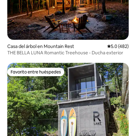
Casa del árbol en Mountain Rest
Calificación 
5.0 (482)
THE BELLA LUNA Romantic Treehouse - Ducha exterior
Favorito entre huéspedes
Favorito entre huéspedes