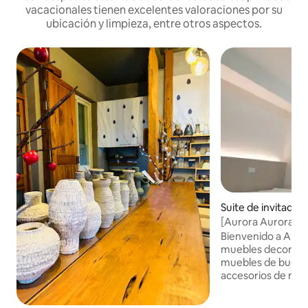
vacacionales tienen excelentes valoraciones por su
ubicación y limpieza, entre otros aspectos.
Suite de invitados
zheng District
[Aurora Aurora] Di
personas + limpiad
Bienvenido a Auro
+ estación princip
muebles decorati
muebles de buen g
accesorios de mue
cuidadosamente d
diferente a la casa