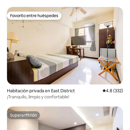
principal de Kenting [Ocupación máxima: 1 persona]
Habitación ecológica - Cerca de la playa. Sin ventanas, con
baño privado
Favorito entre huéspedes
Favorito entre huéspedes
Habitación privada en East District
Calificación 
4.8 (332)
¡Tranquilo, limpio y confortable!
Superanfitrión
Superanfitrión