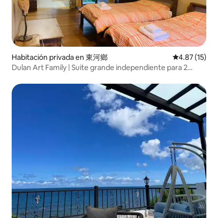
Habitación privada en 東河鄉
Calificación 
4.87 (15)
Dulan Art Family | Suite grande independiente para 2
personas | Experiencia de vida en la montaña | Ambiente
artístico |