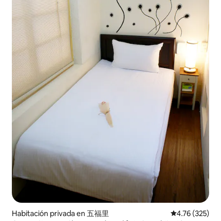
Habitación privada en 五福里
Calificación p
4.76 (325)