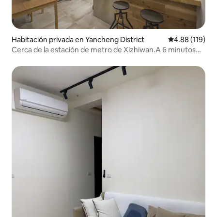
Habitación privada en Yancheng District
Calificación p
4.88 (119)
Cerca de la estación de metro de Xizhiwan.A 6 minutos
del tren ligero de Qijin.A 5 minutos del metro [Habitación
doble estándar] 6 tatamis. Con balcón