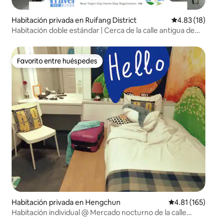
Habitación privada en Ruifang District
Calificación 
4.83 (18)
Habitación doble estándar | Cerca de la calle antigua de
Jiufen | Junto a Aganyi Yuyuan | Espacio de belleza en
línea | Espacio público con vistas a la montaña y al mar
Favorito entre huéspedes
Favorito entre huéspedes
Habitación privada en Hengchun
Calificación p
4.81 (165)
Habitación individual @ Mercado nocturno de la calle