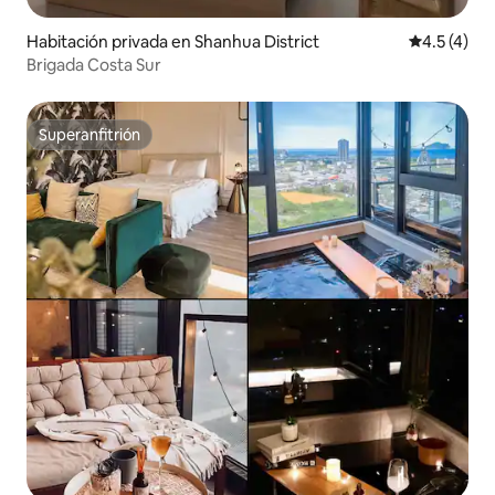
Habitación privada en Shanhua District
Calificació
4.5 (4)
Brigada Costa Sur
Superanfitrión
Superanfitrión