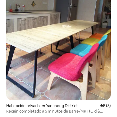
Habitación privada en Yancheng District
Calificac
5 (3)
Recién completado a 5 minutos de Barre/MRT (Old &
German Top Independent Double Bed) de 4 a 8 personas.