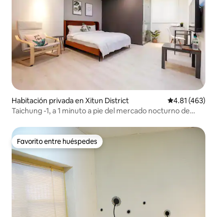
Habitación privada en Xitun District
Calificación p
4.81 (463)
Taichung -1, a 1 minuto a pie del mercado nocturno de
Feng Chia
Favorito entre huéspedes
Favorito entre huéspedes