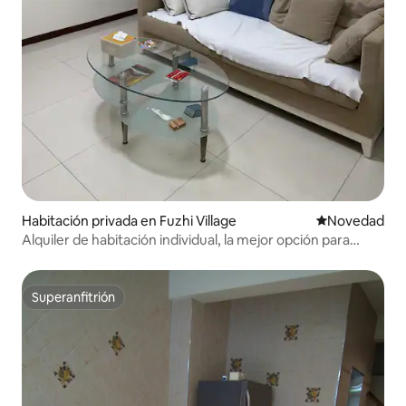
Habitación privada en Fuzhi Village
Lugar para ho
Novedad
Alquiler de habitación individual, la mejor opción para
estancias cortas en Beiche/Ximending
Superanfitrión
Superanfitrión