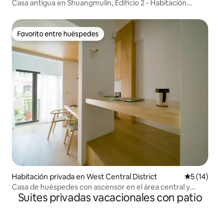
Casa antigua en Shuangmulin, Edificio 2 - Habitación
elegante individual para mochileros (casa antigua de 1971
con encanto)
Favorito entre huéspedes
Favorito entre huéspedes
Habitación privada en West Central District
Calificaci
5 (14)
Casa de huéspedes con ascensor en el área central y
Suites privadas vacacionales con patio
occidental de Tainan | Habitación doble de 20 pies
cuadrados + balcón | Zhenyou Zhenyu