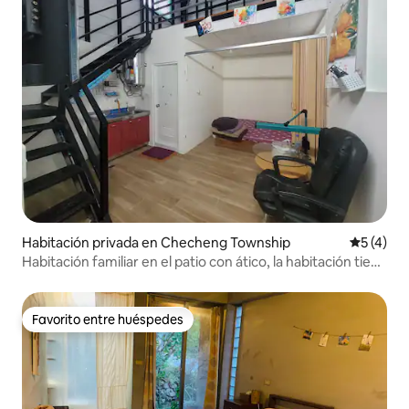
Habitación privada en Checheng Township
Calificac
5 (4)
Habitación familiar en el patio con ático, la habitación tiene
capacidad para 2 personas y el ático tiene capacidad para
3 personas.
Favorito entre huéspedes
Favorito entre huéspedes