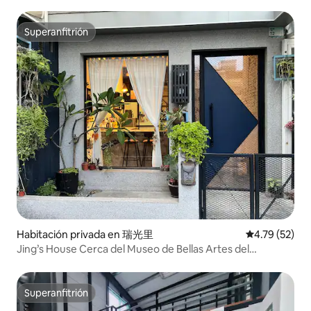
Superanfitrión
Superanfitrión
Habitación privada en 瑞光里
Calificación 
4.79 (52)
Jing’s House Cerca del Museo de Bellas Artes del
Condado de Pingtung, Pingtung 1936, Sala de
Espectáculos, Universidad de Pingtung / Baño compartido
/ Cocina compartida_Amor
Superanfitrión
Superanfitrión