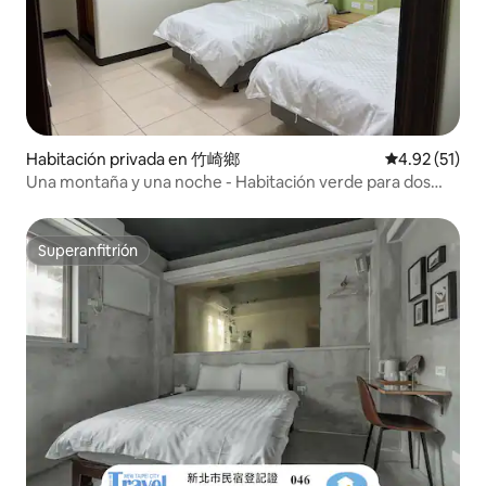
Habitación privada en 竹崎鄉
Calificación 
4.92 (51)
Una montaña y una noche - Habitación verde para dos
personas (2 camas pequeñas)
Superanfitrión
Superanfitrión