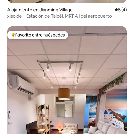
Alojamiento en Jianming Village
Calificac
5 (4)
xIsolde｜Estación de Taipéi. MRT A1 del aeropuerto｜
Distrito comercial de Ximending. Muelle de Dadaocheng
｜Capacidad para 10 personas
Favorito entre huéspedes
Favorito entre huéspedes preferido