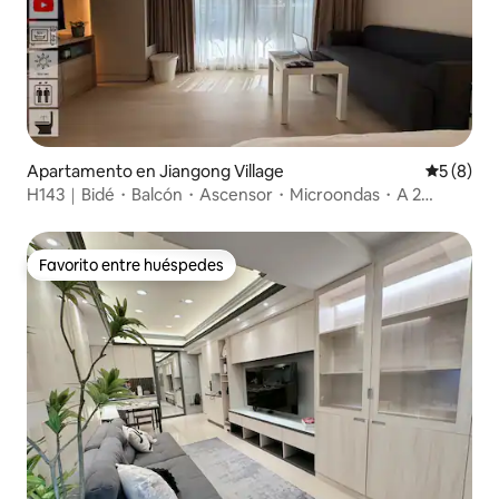
Apartamento en Jiangong Village
Calificac
5 (8)
H143｜Bidé・Balcón・Ascensor・Microondas・A 2
minutos de la A1・Calefactor
Favorito entre huéspedes
Favorito entre huéspedes