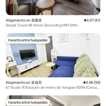
Alojamiento en 菜園里
Calificación 
4.97 (61)
Simple Travel 4B Ximen Simonding MRT 5Min
Favorito entre huéspedes
Favorito entre huéspedes
Alojamiento en 富福里
Calificación p
4.96 (93)
67 Studio 1F/Estación de metro de Yongsan 500M/Cerca
de Ximending/Estación de Wanhua 3 minutos/Depósito
de equipaje/Planta baja sin escaleras
Favorito entre huéspedes
Favorito entre huéspedes