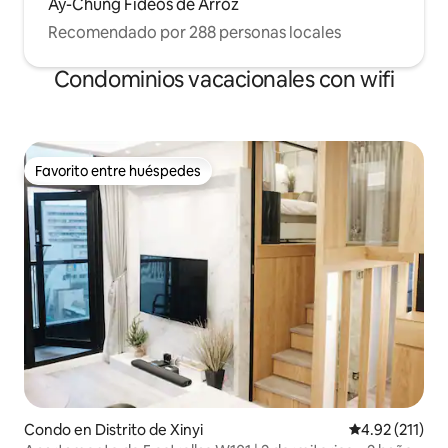
Ay-Chung Fideos de Arroz
Recomendado por 288 personas locales
Condominios vacacionales con wifi
Favorito entre huéspedes
Favorito entre huéspedes
Condo en Distrito de Xinyi
Calificación p
4.92 (211)