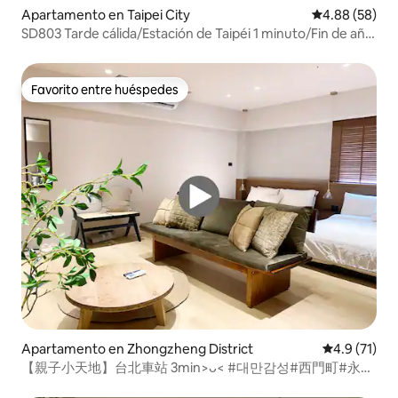
Apartamento en Taipei City
Calificación p
4.88 (58)
SD803 Tarde cálida/Estación de Taipéi 1 minuto/Fin de año
en Taipéi 101/Ximending 1 parada/Dos habitaciones, dos
camas más dos sofás cama para 2-8 personas
Favorito entre huéspedes
Favorito entre huéspedes
Apartamento en Zhongzheng District
Calificación
4.9 (71)
【親子小天地】台北車站 3min>ᴗ< #대만감성#西門町#永康
街#台北101#寧夏夜市