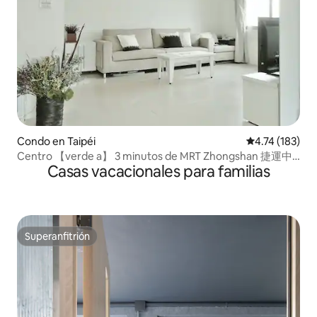
Condo en Taipéi
Calificación p
4.74 (183)
Centro 【verde a】 3 minutos de MRT Zhongshan 捷運中
Casas vacacionales para familias
山站
Superanfitrión
Superanfitrión