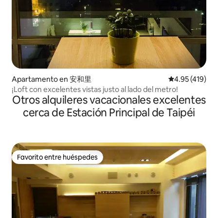
Apartamento en 安和里
Calificación p
4.95 (419)
¡Loft con excelentes vistas justo al lado del metro!
Otros alquileres vacacionales excelentes
cerca de Estación Principal de Taipéi
Favorito entre huéspedes
Favorito entre huéspedes