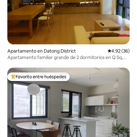
Apartamento en Datong District
Calificación p
4.92 (36)
Apartamento familiar grande de 2 dormitorios en Q Sq,
cerca de la estación de Taipéi
Favorito entre huéspedes
Favorito entre huéspedes preferido