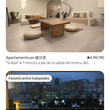
Apartamento en 建功里
Calificación 
4.95 (19)
“Suibai” A 1 minuto a pie de la salida del metro del
aeropuerto de la estación de Taipei, estación de
Taipei/mercado nocturno de Ningxia/calle
Dihua/Ximending, apartamento con ascensor (18
Favorito entre huéspedes
Favorito entre huéspedes
personas)