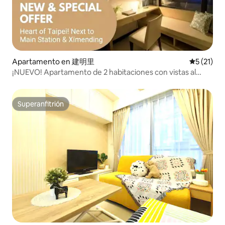
Apartamento en 建明里
Calificaci
5 (21)
¡NUEVO! Apartamento de 2 habitaciones con vistas al
ascensor de Taipei 101. Justo enfrente de la estación de
Taipéi, cerca del mercado nocturno de Ximending, es fácil
llegar a todas partes, ¡con descuento para alquileres a
Superanfitrión
Superanfitrión
largo plazo!