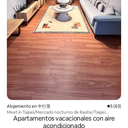
Alojamiento en 中行里
Calificaci
5 (63)
Meet in Taipei/Mercado nocturno de Raohe/Taipei
Apartamentos vacacionales con aire
101/Estación de metro MRT 5 min/Se requiere
estacionamiento, consultar
acondicionado