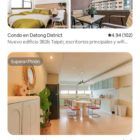
Condo en Datong District
Calificación pr
4.94 (102)
Nuevo edificio 3B2b Taipéi, escritorios principales y wifi
rápido
Superanfitrión
Superanfitrión