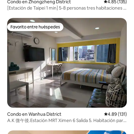
Condo en Zhongzheng District
Calificación p
4.85 (135)
[Estación de Taipei 1 min] 5-8 personas tres habitaciones y
dos baños / directo a Ximen, mercado nocturno de Shilin,
Tamsui
Favorito entre huéspedes
Favorito entre huéspedes
Condo en Wanhua District
Calificación p
4.89 (131)
A.K 微午後.Estación MRT Ximen 6 Salida 5. Habitación para
2 personas