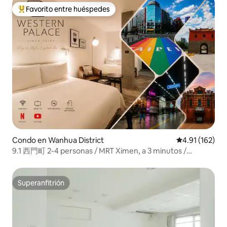
Favorito entre huéspedes
Favorito entre huéspedes preferido
Condo en Wanhua District
Calificación p
4.91 (162)
9.1 西門町 2-4 personas / MRT Ximen, a 3 minutos /
Guardarropas gratuito
Superanfitrión
Superanfitrión