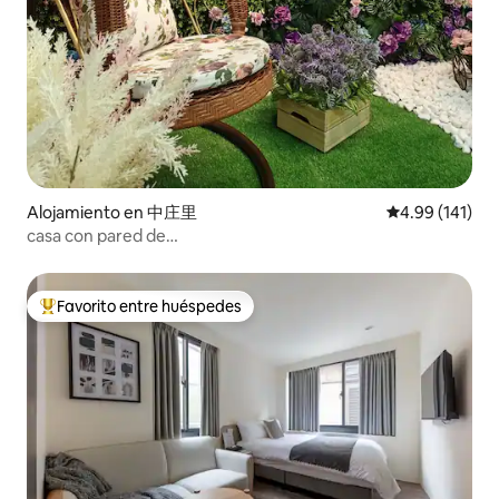
Alojamiento en 中庄里
Calificación p
4.99 (141)
casa con pared de
flores/estacionamiento/tranquilo/subway a 6 min
Favorito entre huéspedes
Favorito entre huéspedes preferido