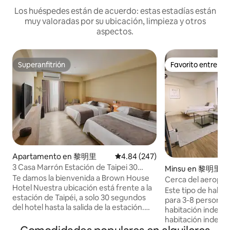
Los huéspedes están de acuerdo: estas estadías están
muy valoradas por su ubicación, limpieza y otros
aspectos.
Superanfitrión
Favorito entre h
Superanfitrión
Favorito entre h
Apartamento en 黎明里
Calificación promedio: 4.84 de 5
4.84 (247)
3 Casa Marrón Estación de Taipei 30
Minsu en 黎明里
segundos Taipei Habitación para 4
Te damos la bienvenida a Brown House
Cerca del aeropue
personas Estación principal de Taipei
Hotel Nuestra ubicación está frente a la
Taipei Ximen 10 a
Este tipo de habit
estación de Taipéi, a solo 30 segundos
Servicio de almac
para 3-8 personas
del hotel hasta la salida de la estación.
WIFI gratuito
habitación indepe
Puede tomar el
habitación indepe
aeropuerto/expreso/tren/HSR/autobús
Problemas compar