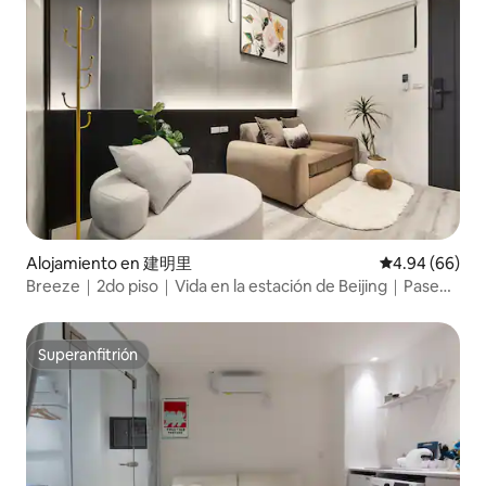
Alojamiento en 建明里
Calificación p
4.94 (66)
Breeze｜2do piso｜Vida en la estación de Beijing｜Paseo
por la calle Akamine｜MRT Beimen｜Cerca de la estación
de Taipei｜Comida y compras｜Tren expreso al
aeropuerto
Superanfitrión
Superanfitrión