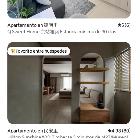
Apartamento en 建明里
Calificac
5 (6)
Q Sweet Home 京站雅築 Estancia mínima de 30 días
Favorito entre huéspedes
Favorito entre huéspedes preferido
Apartamento en 民安里
Calificación p
4.98 (80)
Hilltop Sunshine#03: Timber (a 3 minutos de MRT/Museo)