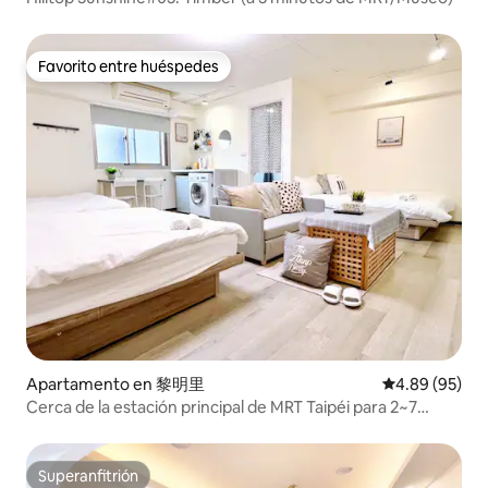
Favorito entre huéspedes
Favorito entre huéspedes
Apartamento en 黎明里
Calificación p
4.89 (95)
Cerca de la estación principal de MRT Taipéi para 2~7
personas
Superanfitrión
Superanfitrión