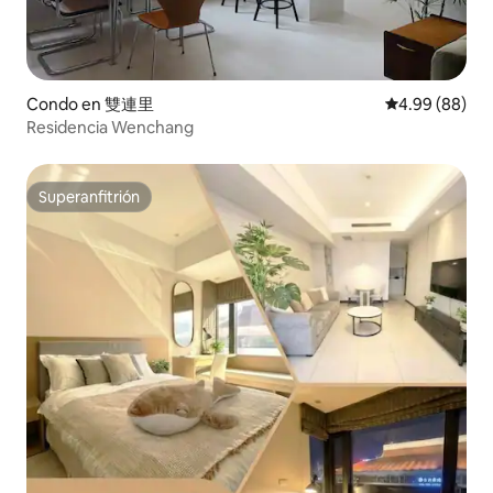
Condo en 雙連里
Calificación p
4.99 (88)
Residencia Wenchang
Superanfitrión
Superanfitrión