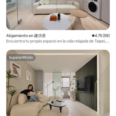
Alojamiento en 建功里
Calificación 
4.75 (59)
Encuentra tu propio espacio en la vida relajada de Taipei, 2
habitaciones ~ cerca de Ximending, mercado de Yongle,
mercado nocturno de Ningxia
Superanfitrión
Superanfitrión