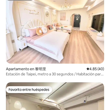
Apartamento en 黎明里
Calificación 
4.85 (40)
Estación de Taipei, metro a 30 segundos / Habitación para
4 personas / Centro comercial en la planta baja, centro
comercial subterráneo / Cerca de Ximending y del
mercado nocturno de Ningxia / Conexión directa al
Favorito entre huéspedes
Favorito entre huéspedes
aeropuerto en metro / Edificio con ascensor panorámico