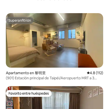
Superanfitrión
Superanfitrión
Apartamento en 黎明里
Calificación 
4.8 (112)
(901) Estación principal de Taipéi/Aeropuerto MRT a 3
minutos
Favorito entre huéspedes
Favorito entre huéspedes