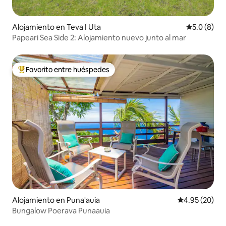
Alojamiento en Teva I Uta
Calificació
5.0 (8)
Papeari Sea Side 2: Alojamiento nuevo junto al mar
Favorito entre huéspedes
Favorito entre huéspedes preferido
Alojamiento en Puna'auia
Calificación p
4.95 (20)
Bungalow Poerava Punaauia