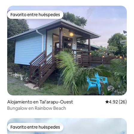
Favorito entre huéspedes
Favorito entre huéspedes
Alojamiento en Taiʻarapu-Ouest
Calificación p
4.92 (26)
Bungalow en Rainbow Beach
Favorito entre huéspedes
Favorito entre huéspedes