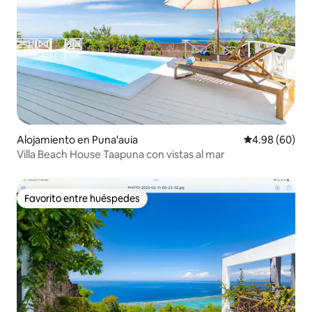
Alojamiento en Puna'auia
Calificación p
4.98 (60)
Villa Beach House Taapuna con vistas al mar
Favorito entre huéspedes
Favorito entre huéspedes