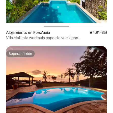
Alojamiento en Puna'auia
Calificación 
4.91 (35)
Villa Mateata workauia papeete vue lagon.
Superanfitrión
Superanfitrión