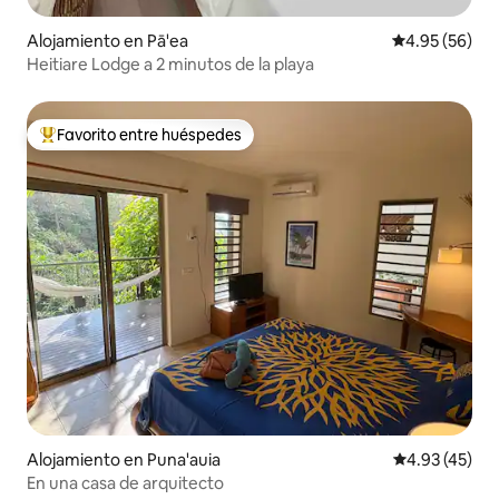
Alojamiento en Pā'ea
Calificación p
4.95 (56)
Heitiare Lodge a 2 minutos de la playa
Favorito entre huéspedes
Favorito entre huéspedes preferido
Alojamiento en Puna'auia
Calificación 
4.93 (45)
En una casa de arquitecto