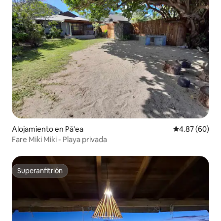
Alojamiento en Pā'ea
Calificación p
4.87 (60)
Fare Miki Miki - Playa privada
Superanfitrión
Superanfitrión