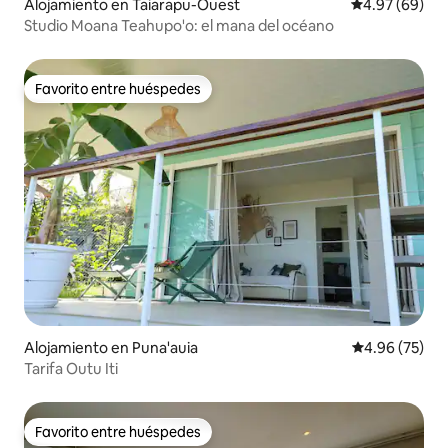
Alojamiento en Taiarapu-Ouest
Calificación p
4.97 (69)
Studio Moana Teahupo'o: el mana del océano
Favorito entre huéspedes
Favorito entre huéspedes
Alojamiento en Puna'auia
Calificación p
4.96 (75)
Tarifa Outu Iti
Favorito entre huéspedes
Favorito entre huéspedes