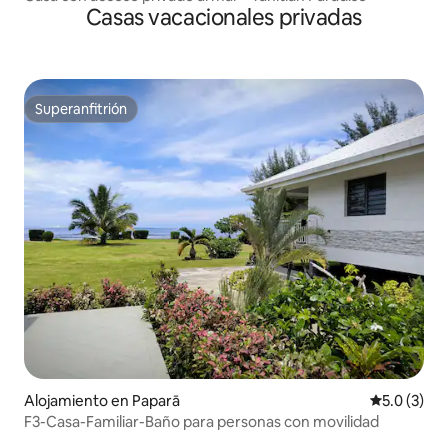
Casas vacacionales privadas
Superanfitrión
Superanfitrión
Alojamiento en Paparā
Calificació
5.0 (3)
F3-Casa-Familiar-Baño para personas con movilidad