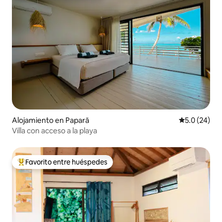
Alojamiento en Paparā
Calificación
5.0 (24)
Villa con acceso a la playa
Favorito entre huéspedes
Favorito entre huéspedes preferido