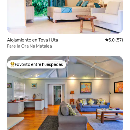
Alojamiento en Teva I Uta
Calificación
5.0 (57)
Fare Ia Ora Na Mataiea
Favorito entre huéspedes
Favorito entre huéspedes preferido