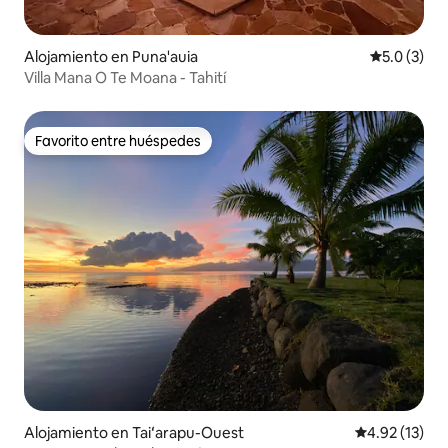
Alojamiento en Puna'auia
Calificació
5.0 (3)
Villa Mana O Te Moana - Tahití
Favorito entre huéspedes
Favorito entre huéspedes
Alojamiento en Taiʻarapu-Ouest
Calificación 
4.92 (13)