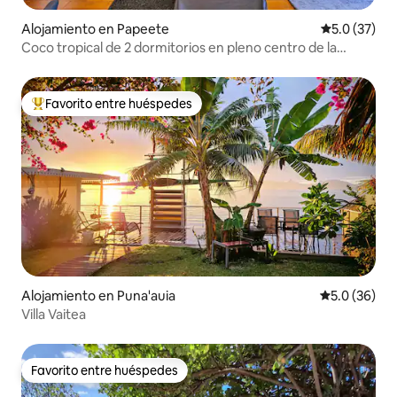
Alojamiento en Papeete
Calificación
5.0 (37)
Coco tropical de 2 dormitorios en pleno centro de la
ciudad
Favorito entre huéspedes
Favorito entre huéspedes preferido
Alojamiento en Puna'auia
Calificación
5.0 (36)
Villa Vaitea
Favorito entre huéspedes
Favorito entre huéspedes