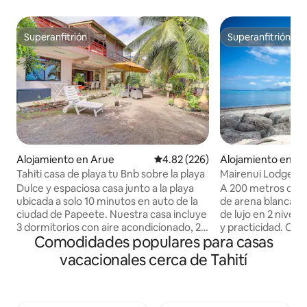
Superanfitrión
Superanfitrión
Superanfitrión
Superanfitrión
Alojamiento en Arue
Calificación promedio: 4.82 de 5
4.82 (226)
Alojamiento en Pu
Tahiti casa de playa tu Bnb sobre la playa
Mairenui Lodge - Vi
metros de las play
Dulce y espaciosa casa junto a la playa
A 200 metros de l
ubicada a solo 10 minutos en auto de la
de arena blanca (pk
ciudad de Papeete. Nuestra casa incluye
de lujo en 2 nive
3 dormitorios con aire acondicionado, 2
y practicidad. Ofr
Comodidades populares para casas
baños, sala de estar, cocina, patio
aire acondicionado,
exterior, estacionamiento para 2 coches
con futbolín, una 
vacacionales cerca de Tahití
y puerta automática asegurada.
65" conectada, un
Proporcionamos: - wifi y TV por cable -
una terraza cubiert
toallas de baño y toallas de playa, jabón,
con petanca, barba
champú, papel higiénico, sábanas y
la relajación. Al la