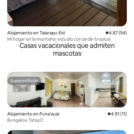
Alojamiento en Taiarapu-Est
Calificación p
4.87 (54)
Mi hogar en la montaña: estudio con jardín tropical
Casas vacacionales que admiten
mascotas
Superanfitrión
Superanfitrión
Alojamiento en Puna'auia
Calificación 
4.91 (11)
Bungalow TatayO