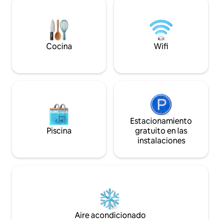
mantas - café, leche, azúcar, sal,
permite un acceso 
pimienta, aceite .... - engranajes
restaurantes, al 
exteriores: barbacoa, kayak, tablas de
entorno relajante 
surf de remo, equipos de natación... -
la montaña.
servicios: furgoneta de alquiler de 9
Cocina
Wifi
asientos
Estacionamiento
Piscina
gratuito en las
instalaciones
Aire acondicionado