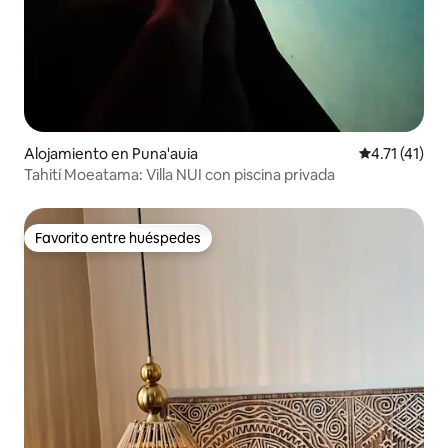
Alojamiento en Puna'auia
Calificación 
4.71 (41)
Tahití Moeatama: Villa NUI con piscina privada
Favorito entre huéspedes
Favorito entre huéspedes