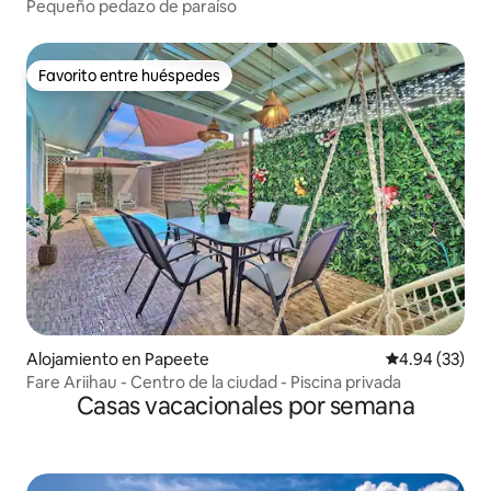
Pequeño pedazo de paraíso
Favorito entre huéspedes
Favorito entre huéspedes
Alojamiento en Papeete
Calificación p
4.94 (33)
Fare Ariihau - Centro de la ciudad - Piscina privada
Casas vacacionales por semana