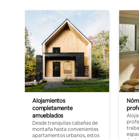
Alojamientos
Nóma
completamente
profe
amueblados
Aloj
profe
Desde tranquilas cabañas de
traba
montaña hasta convenientes
espac
apartamentos urbanos, estos