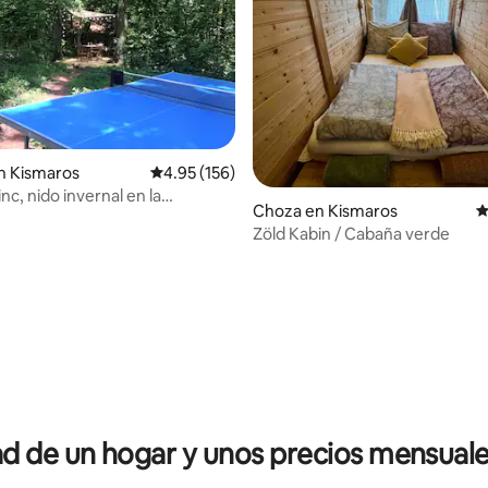
 4.98 de 5, 98 reseñas
n Kismaros
Calificación promedio: 4.95 de 5, 156 reseñas
4.95 (156)
nc, nido invernal en la
Choza en Kismaros
C
a
Zöld Kabin / Cabaña verde
 de un hogar y unos precios mensuale