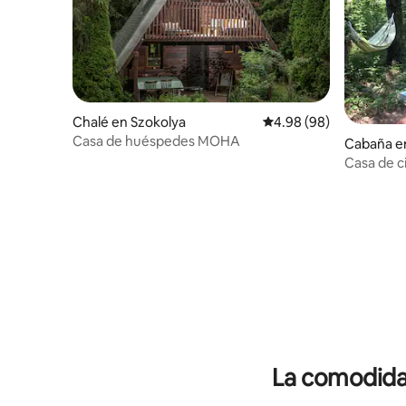
Chalé en Szokolya
Calificación promedio:
4.98 (98)
Casa de huéspedes MOHA
Cabaña e
Casa de ci
naturalez
La comodidad