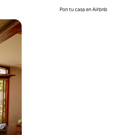
Pon tu casa en Airbnb
o o desliza el dedo.