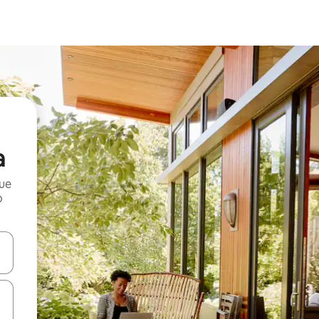
a
que
o
n las teclas de flecha hacia arriba y hacia abajo o explora con el tact