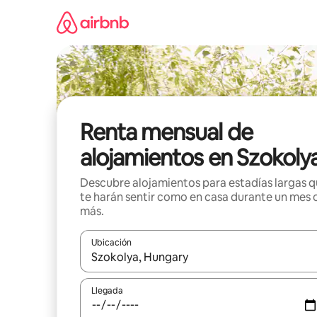
Omite
el
contenido
Renta mensual de
alojamientos en Szokoly
Descubre alojamientos para estadías largas 
te harán sentir como en casa durante un mes 
más.
Ubicación
Cuando los resultados estén disponibles, navega co
Llegada