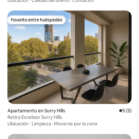
Ubicación
·
Calidad del sueño
·
Condición
Favorito entre huéspedes
Favorito entre huéspedes
Apartamento en Surry Hills
Calificac
5 (5)
Retiro Excelsior Surry Hills
Ubicación
·
Limpieza
·
Moverse por la zona