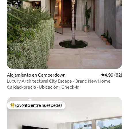
Alojamiento en Camperdown
Calificación p
4.99 (82)
Luxury Architectural City Escape - Brand New Home
Calidad-precio
·
Ubicación
·
Check-in
Favorito entre huéspedes
Favorito entre huéspedes preferido