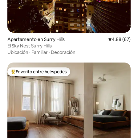
Apartamento en Surry Hills
Calificación p
4.88 (67)
El Sky Nest Surry Hills
Ubicación
·
Familiar
·
Decoración
Favorito entre huéspedes
Favorito entre huéspedes preferido