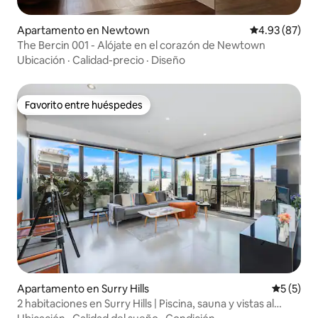
Apartamento en Newtown
Calificación p
4.93 (87)
The Bercin 001 - Alójate en el corazón de Newtown
Ubicación
·
Calidad-precio
·
Diseño
Favorito entre huéspedes
Favorito entre huéspedes
Apartamento en Surry Hills
Calificac
5 (5)
2 habitaciones en Surry Hills | Piscina, sauna y vistas al
horizonte