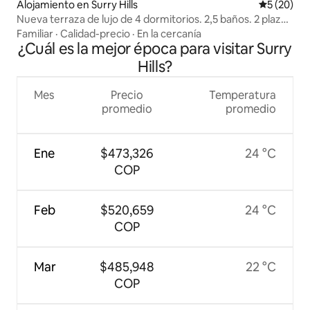
Alojamiento en Surry Hills
Calificaci
5 (20)
Nueva terraza de lujo de 4 dormitorios. 2,5 baños. 2 plazas
de aparcamiento.
Familiar
·
Calidad-precio
·
En la cercanía
¿Cuál es la mejor época para visitar Surry
Hills?
Mes
Precio
Temperatura
promedio
promedio
Ene
$473,326
24 °C
COP
Feb
$520,659
24 °C
COP
Mar
$485,948
22 °C
COP