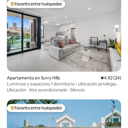
Favorito entre huéspedes
Favorito entre huéspedes preferido
Apartamento en Surry Hills
Calificación p
4.92 (24)
Luminoso y espacioso 1 dormitorio • Ubicación privilegiada
y comodidad
Ubicación
·
Aire acondicionado
·
Silencio
Favorito entre huéspedes
Favorito entre huéspedes preferido