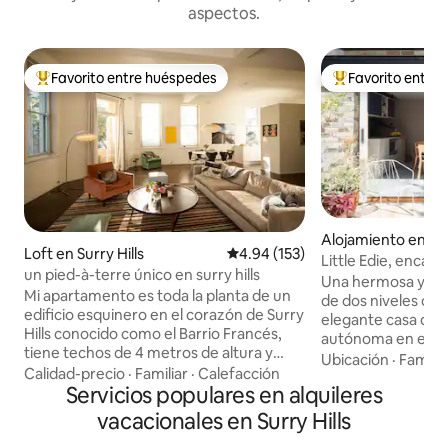
aspectos.
Favorito entre huéspedes
Favorito entre
Favorito entre huéspedes preferido
Favorito entre hu
Alojamiento en P
Loft en Surry Hills
Calificación promedio: 4.94 de 5
4.94 (153)
Little Edie, enca
un pied-à-terre único en surry hills
diseñada por un a
Una hermosa y in
Mi apartamento es toda la planta de un
de dos niveles con
edificio esquinero en el corazón de Surry
elegante casa de
Hills conocido como el Barrio Francés,
autónoma en el co
tiene techos de 4 metros de altura y
frondosas calles d
Ubicación
·
Familia
ventanas en todos los lados que le dan
Calidad-precio
·
Familiar
·
Calefacción
Edie es una joya d
una sensación de ligereza. La sala de
Servicios populares en alquileres
arquitectónico pa
estar de planta abierta tiene una nueva
el lugar perfecto 
vacacionales en Surry Hills
cocina de diseño arquitectónico,
relajarte durante t
comedor, salón y espacio de oficina de