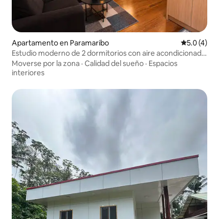
Apartamento en Paramaribo
Calificació
5.0 (4)
Estudio moderno de 2 dormitorios con aire acondicionado
y WiFi en Paramaribo North
Moverse por la zona
·
Calidad del sueño
·
Espacios
interiores