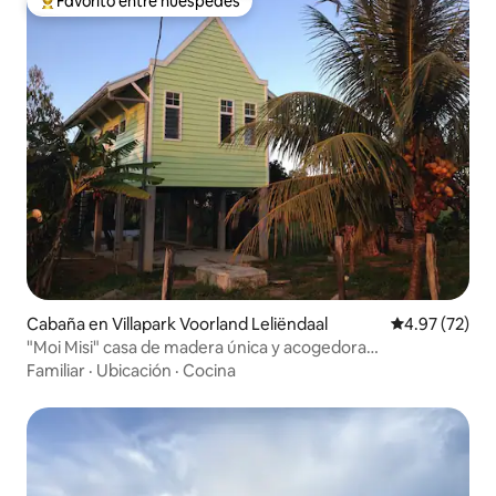
Favorito entre huéspedes
Favorito entre huéspedes preferido
Cabaña en Villapark Voorland Leliëndaal
Calificación 
4.97 (72)
"Moi Misi" casa de madera única y acogedora
Commewijne
Familiar
·
Ubicación
·
Cocina