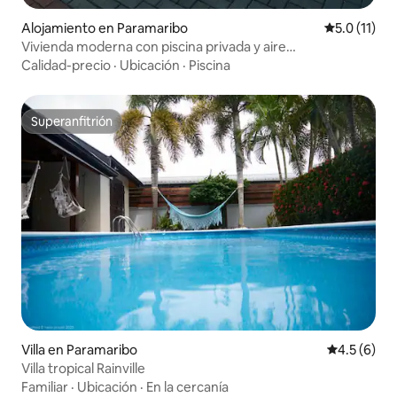
Alojamiento en Paramaribo
Calificación
5.0 (11)
Vivienda moderna con piscina privada y aire
acondicionado
Calidad-precio
·
Ubicación
·
Piscina
Superanfitrión
Superanfitrión
Villa en Paramaribo
Calificació
4.5 (6)
Villa tropical Rainville
Familiar
·
Ubicación
·
En la cercanía