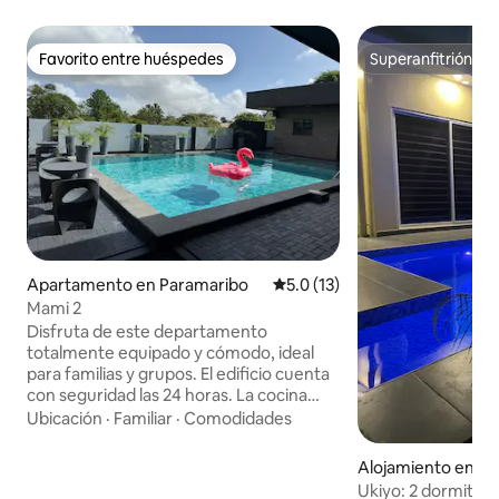
Favorito entre huéspedes
Superanfitrión
Favorito entre huéspedes
Superanfitrión
Apartamento en Paramaribo
Calificación promedio: 5.0 de 
5.0 (13)
Mami 2
Disfruta de este departamento
totalmente equipado y cómodo, ideal
para familias y grupos. El edificio cuenta
con seguridad las 24 horas. La cocina
está totalmente equipada con utensilios,
Ubicación
·
Familiar
·
Comodidades
microondas, cocina eléctrica, freidora de
aire y artículos básicos. Lavadora y
Alojamiento en P
secadora. Aire acondicionado en la sala
Ukiyo: 2 dormitori