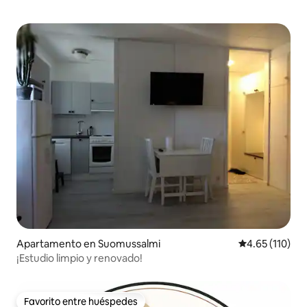
Apartamento en Suomussalmi
Calificación p
4.65 (110)
¡Estudio limpio y renovado!
Favorito entre huéspedes