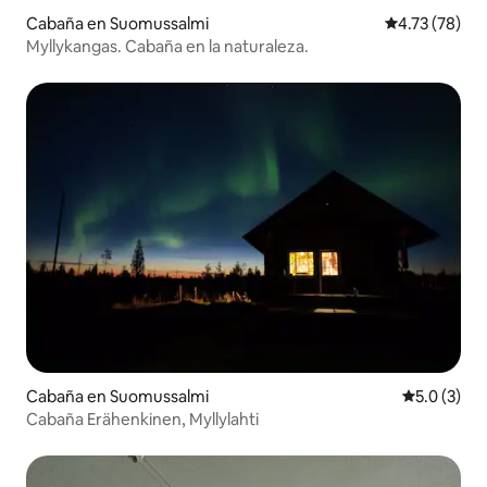
Cabaña en Suomussalmi
Calificación 
4.73 (78)
Myllykangas. Cabaña en la naturaleza.
Cabaña en Suomussalmi
Calificació
5.0 (3)
Cabaña Erähenkinen, Myllylahti