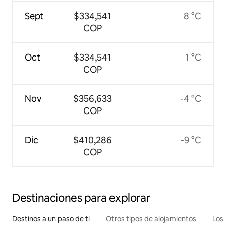
Sept
$334,541
8 °C
COP
Oct
$334,541
1 °C
COP
Nov
$356,633
-4 °C
COP
Dic
$410,286
-9 °C
COP
Destinaciones para explorar
Destinos a un paso de ti
Otros tipos de alojamientos
Los 