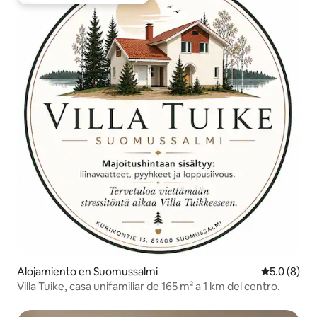
Favorito entre huéspedes
Alojamiento en Suomussalmi
Calificació
5.0 (8)
Villa Tuike, casa unifamiliar de 165 m² a 1 km del centro.