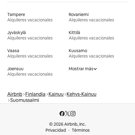
Tampere
Rovaniemi
Alquileres vacacionales
Alquileres vacacionales
Jyväskylä
Kittilä
Alquileres vacacionales
Alquileres vacacionales
Vaasa
Kuusamo
Alquileres vacacionales
Alquileres vacacionales
Joensuu
Mostrar más
Alquileres vacacionales
Airbnb
Finlandia
Kainuu
Kehys-Kainuu
Suomussalmi
© 2026 Airbnb, Inc.
Privacidad
Términos