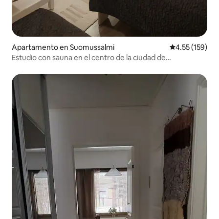
Apartamento en Suomussalmi
Calificación p
4.55 (159)
Estudio con sauna en el centro de la ciudad de
Suomussalmi