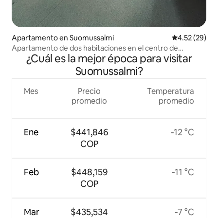
Apartamento en Suomussalmi
Calificación 
4.52 (29)
Apartamento de dos habitaciones en el centro de
¿Cuál es la mejor época para visitar
Suomussalmi
Suomussalmi?
Mes
Precio
Temperatura
promedio
promedio
Ene
$441,846
-12 °C
COP
Feb
$448,159
-11 °C
COP
Mar
$435,534
-7 °C