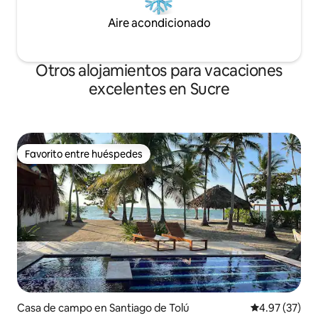
Aire acondicionado
Otros alojamientos para vacaciones
excelentes en Sucre
Favorito entre huéspedes
Favorito entre huéspedes
Casa de campo en Santiago de Tolú
Calificación 
4.97 (37)