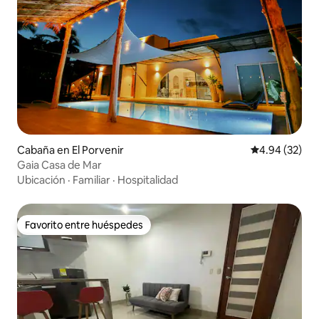
Cabaña en El Porvenir
Calificación p
4.94 (32)
Gaia Casa de Mar
Ubicación
·
Familiar
·
Hospitalidad
Favorito entre huéspedes
Favorito entre huéspedes