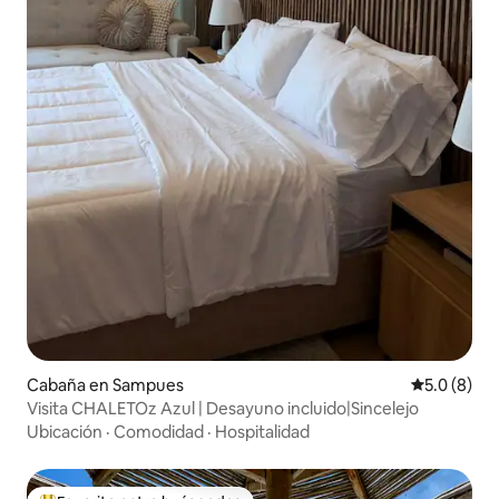
Cabaña en Sampues
Calificació
5.0 (8)
Visita CHALETOz Azul | Desayuno incluido|Sincelejo
Ubicación
·
Comodidad
·
Hospitalidad