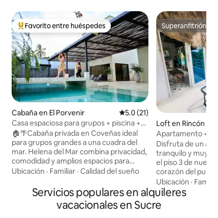
Favorito entre huéspedes
Superanfitrión
Favorito entre huéspedes preferido
Superanfitrión
Cabaña en El Porvenir
Calificación promedio: 5.0 de 
5.0 (21)
Casa espaciosa para grupos + piscina +
Loft en Rincón del
aire acondicionado + Wi-Fi en Coveñas
🏠🌴Cabaña privada en Coveñas ideal
Apartamento • Rin
para grupos grandes a una cuadra del
Violeta
Disfruta de un ap
mar. Helena del Mar combina privacidad,
tranquilo y muy c
comodidad y amplios espacios para
el piso 3 de nuestr
compartir. 👨‍👧‍👧Perfecta para familias y
Ubicación
·
Familiar
·
Calidad del sueño
corazón del pueblo
amigos, con ayuda en cocina y aseo
con una vista incre
Ubicación
·
Familia
durante el día para que tu única
Servicios populares en alquileres
privada. El apartamento está totalmente
preocupación sea disfrutar. ✨Un espacio
equipado: cocina 
vacacionales en Sucre
pensado para compartir momentos
necesario para coci
únicos y desconectar, donde podrán
azúcar y más), air