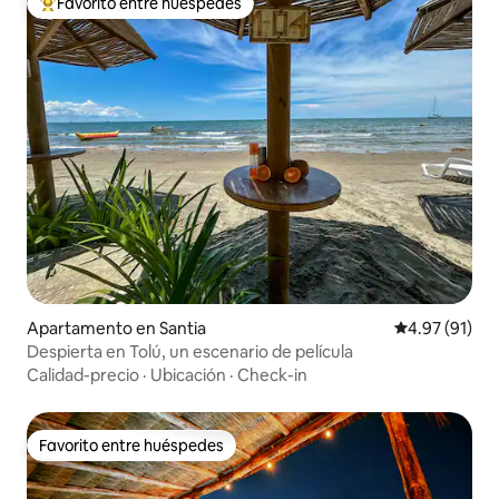
Favorito entre huéspedes
Favorito entre huéspedes preferido
Apartamento en Santia
Calificación 
4.97 (91)
Despierta en Tolú, un escenario de película
Calidad-precio
·
Ubicación
·
Check-in
Favorito entre huéspedes
Favorito entre huéspedes