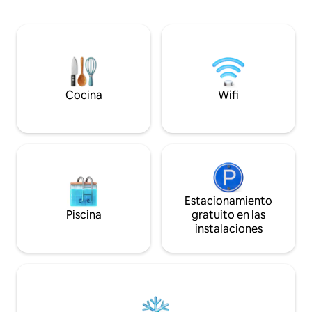
relajarse y descansar juntos de la
TV, camas amplias
tranquilidad del lugar sin preocuparse
cómodos, sábanas y
por los detalles. ¡Tu estadía estará en las
potable, papel higi
mejores manos!
para parejas, famil
Cocina
Wifi
Estacionamiento
Piscina
gratuito en las
instalaciones