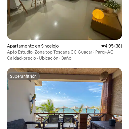
Apartamento en Sincelejo
Calificación p
4.95 (38)
Apto Estudio· Zona top Toscana CC Guacarí· Parq+AC
Calidad-precio
·
Ubicación
·
Baño
Superanfitrión
Superanfitrión