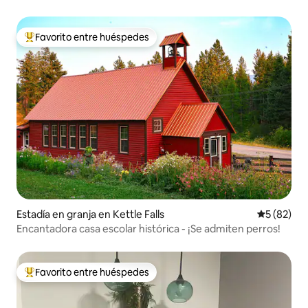
Favorito entre huéspedes
Favorito entre huéspedes preferido
Estadía en granja en Kettle Falls
Calificaci
5 (82)
Encantadora casa escolar histórica - ¡Se admiten perros!
Favorito entre huéspedes
Favorito entre huéspedes preferido