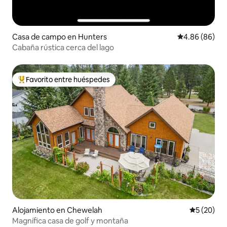
Casa de campo en Hunters
Calificación p
4.86 (86)
Cabaña rústica cerca del lago
Favorito entre huéspedes
Favorito entre huéspedes preferido
Alojamiento en Chewelah
Calificaci
5 (20)
Magnífica casa de golf y montaña