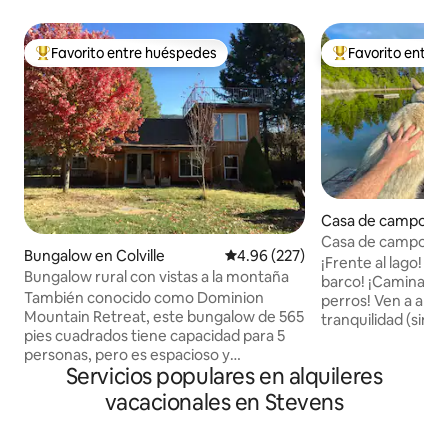
Favorito entre huéspedes
Favorito entre
Favorito entre huéspedes preferido
Favorito entre hu
Casa de campo en 
lls
Casa de campo fren
Bungalow en Colville
Calificación promedio: 4.96 de 5
4.96 (227)
pescado/barco/na
¡Frente al lago! ¡P
Bungalow rural con vistas a la montaña
muelle
barco! ¡Caminar! ¡R
También conocido como Dominion
perros! Ven a aloja
Mountain Retreat, este bungalow de 565
tranquilidad (sin r
pies cuadrados tiene capacidad para 5
Shangri-La con un
personas, pero es espacioso y
truchas. Tendrás 
Servicios populares en alquileres
encantador para una pareja. Cama
uso de barcos y ca
tamaño queen muy cómoda en la planta
Tenemos rutas de
vacacionales en Stevens
superior, con escaleras de caracol que
de la propiedad c
conducen a una terraza en la azotea.
montaña en la cima 