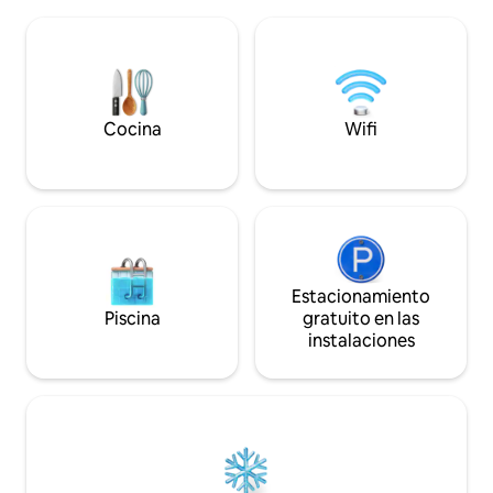
Cocina completa, espacio de trabajo
paraíso para nave
dedicado, baño de baldosas con ducha,
senderismo! Este e
jacuzzi y chimenea disponibles para
para relajarse y r
mayor comodidad en el exterior. ¡Paraíso
la terraza a la som
de colibríes en verano, especialmente
muelle bañado por 
en junio y julio! Cargadores de vehículos
qué te has estado 
eléctricos de nivel 1 y 2 disponibles
Cocina
Wifi
previo acuerdo. Nota: ¡El acceso en
invierno requiere un vehículo 4x4 o
AWD!
Estacionamiento
Piscina
gratuito en las
instalaciones