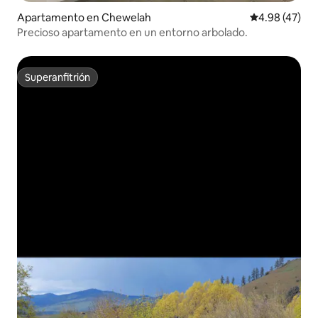
Apartamento en Chewelah
Calificación 
4.98 (47)
Precioso apartamento en un entorno arbolado.
Superanfitrión
Superanfitrión