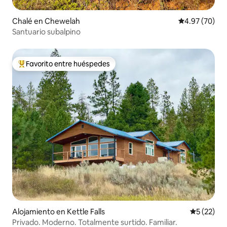
Chalé en Chewelah
Calificación p
4.97 (70)
Santuario subalpino
Favorito entre huéspedes
Favorito entre huéspedes preferido
Alojamiento en Kettle Falls
Calificaci
5 (22)
Privado. Moderno. Totalmente surtido. Familiar.