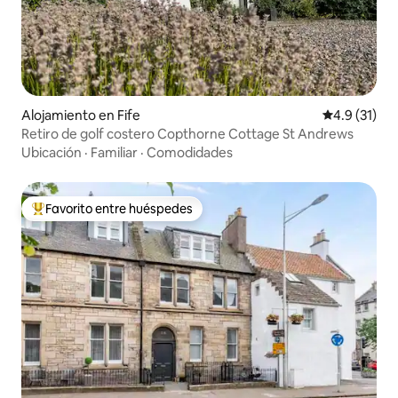
Alojamiento en Fife
Calificación
4.9 (31)
Retiro de golf costero Copthorne Cottage St Andrews
Ubicación
·
Familiar
·
Comodidades
Favorito entre huéspedes
Favorito entre huéspedes preferido