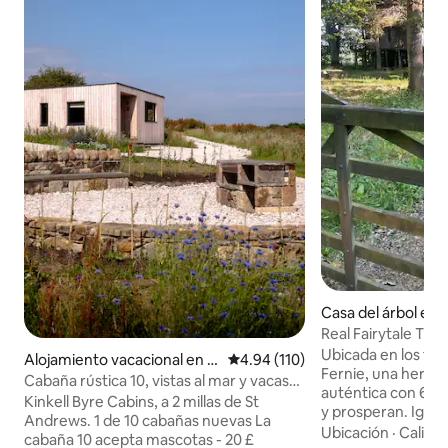
Casa del árbol en
Real Fairytale Tre
Ubicada en los terr
Alojamiento vacacional en Fi
Calificación promedio: 4.94 de 5
4.94 (110)
Fernie, una hermos
fe
Cabaña rústica 10, vistas al mar y vacas
auténtica con 6 ár
de las tierras altas
Kinkell Byre Cabins, a 2 millas de St
y prosperan. Igualmente hermosa en
Andrews. 1 de 10 cabañas nuevas La
todas las estacio
Ubicación
·
Calida
cabaña 10 acepta mascotas - 20 £