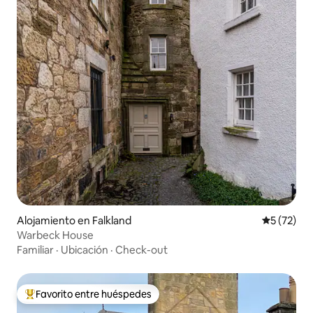
Alojamiento en Falkland
Calificaci
5 (72)
Warbeck House
Familiar
·
Ubicación
·
Check-out
Favorito entre huéspedes
Favorito entre huéspedes preferido