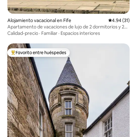
Alojamiento vacacional en Fife
Calificación 
4.94 (31)
Apartamento de vacaciones de lujo de 2 dormitorios y 2
baños con jardín secreto
Calidad-precio
·
Familiar
·
Espacios interiores
Favorito entre huéspedes
Favorito entre huéspedes preferido