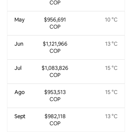
COP
May
$956,691
10 °C
COP
Jun
$1,121,966
13 °C
COP
Jul
$1,083,826
15 °C
COP
Ago
$953,513
15 °C
COP
Sept
$982,118
13 °C
COP