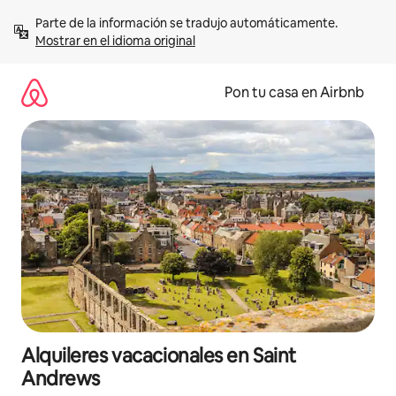
Omite
Parte de la información se tradujo automáticamente. 
el
Mostrar en el idioma original
contenido
Pon tu casa en Airbnb
Alquileres vacacionales en Saint
Andrews