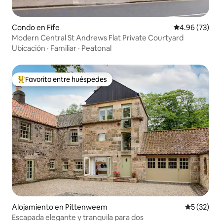
Condo en Fife
Calificación p
4.96 (73)
Modern Central St Andrews Flat Private Courtyard
Ubicación
·
Familiar
·
Peatonal
Favorito entre huéspedes
Favorito entre huéspedes preferido
Alojamiento en Pittenweem
Calificaci
5 (32)
Escapada elegante y tranquila para dos