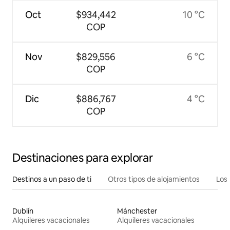
Oct
$934,442
10 °C
COP
Nov
$829,556
6 °C
COP
Dic
$886,767
4 °C
COP
Destinaciones para explorar
Destinos a un paso de ti
Otros tipos de alojamientos
Los 
Dublín
Mánchester
Alquileres vacacionales
Alquileres vacacionales