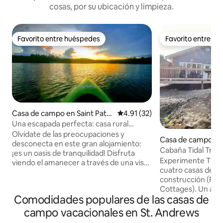
cosas, por su ubicación y limpieza.
Favorito entre huéspedes
Favorito entre h
Favorito entre huéspedes
Favorito entre h
Casa de campo en Saint Patri
Calificación promedio: 4.91 de 
4.91 (32)
ck Parish
Una escapada perfecta: casa rural
frente al lago
Olvídate de las preocupaciones y
Casa de campo en 
desconecta en este gran alojamiento:
rish
Cabaña Tidal Tranq
¡es un oasis de tranquilidad! Disfruta
Experimente Tidal 
viendo el amanecer a través de una vista
cuatro casas de 
épica del lago, desde una mecedora en
construcción (Roc
el porche delantero y escuchando a los
Cottages). Un aco
colimbos. La terraza es el lugar perfecto
Comodidades populares de las casas de
con techos above
para todos los amantes del sol. Prueba a
ventanales que vie
tumbarte en una hamaca en los árboles.
campo vacacionales en St. Andrews
una sala de estar r
Disfruta nadando, haciendo kayak o