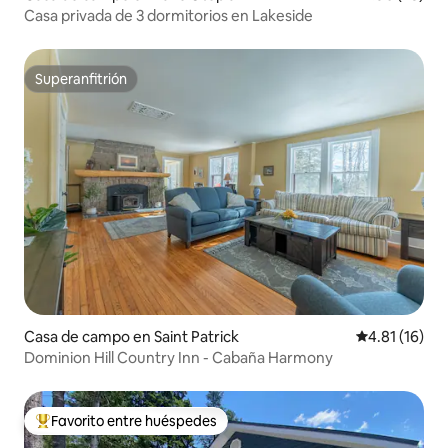
Casa privada de 3 dormitorios en Lakeside
Superanfitrión
Superanfitrión
Casa de campo en Saint Patrick
Calificación 
4.81 (16)
Dominion Hill Country Inn - Cabaña Harmony
Favorito entre huéspedes
Favorito entre huéspedes preferido