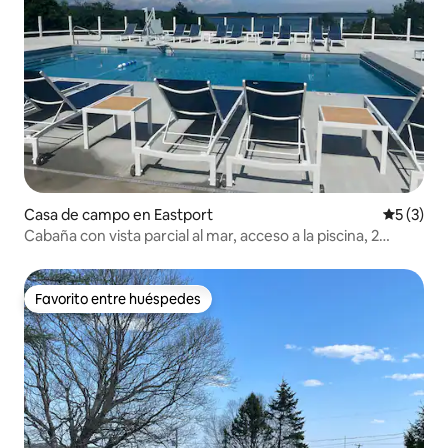
Casa de campo en Eastport
Calificac
5 (3)
Cabaña con vista parcial al mar, acceso a la piscina, 2
habitaciones
Favorito entre huéspedes
Favorito entre huéspedes