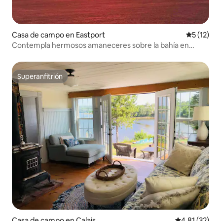
Casa de campo en Eastport
Calificaci
5 (12)
Contempla hermosos amaneceres sobre la bahía en
Lupine Cottage
Superanfitrión
Superanfitrión
Casa de campo en Calais
Calificación 
4.81 (32)