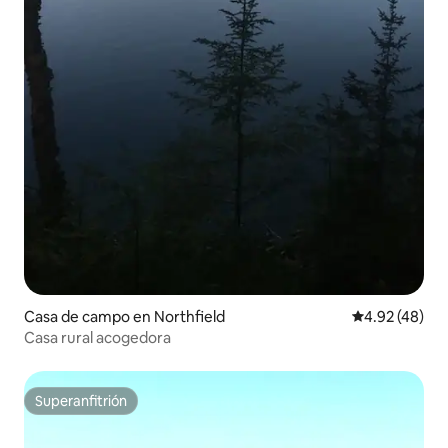
Casa de campo en Northfield
Calificación 
4.92 (48)
Casa rural acogedora
Superanfitrión
Superanfitrión