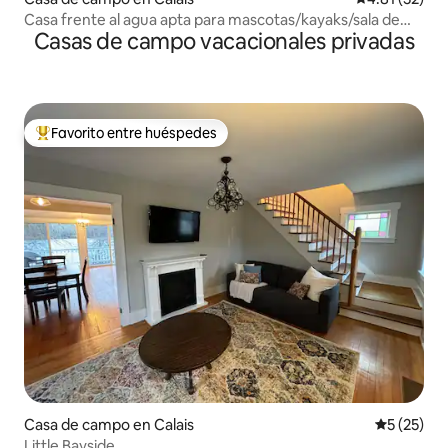
Casa frente al agua apta para mascotas/kayaks/sala de
Casas de campo vacacionales privadas
juegos
Favorito entre huéspedes
Favorito entre huéspedes preferido
Casa de campo en Calais
Calificaci
5 (25)
Little Bayside