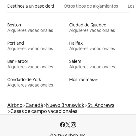
Destinos a un paso de ti
Otros tipos de alojamientos
Los 
Boston
Ciudad de Quebec
Alquileres vacacionales
Alquileres vacacionales
Portland
Halifax
Alquileres vacacionales
Alquileres vacacionales
Bar Harbor
Salem
Alquileres vacacionales
Alquileres vacacionales
Condado de York
Mostrar más
Alquileres vacacionales
Airbnb
Canadá
Nuevo Brunswick
St. Andrews
Casas de campo vacacionales
© 2026 Airbnb, Inc.