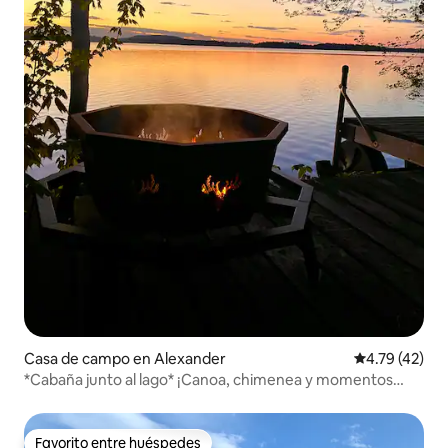
Casa de campo en Alexander
Calificación 
4.79 (42)
*Cabaña junto al lago* ¡Canoa, chimenea y momentos
divertidos!
Favorito entre huéspedes