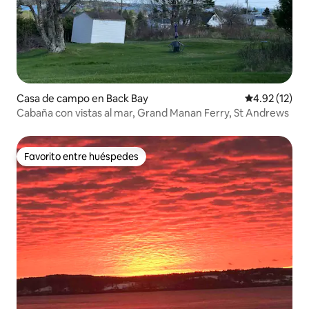
Casa de campo en Back Bay
Calificación 
4.92 (12)
Cabaña con vistas al mar, Grand Manan Ferry, St Andrews
Favorito entre huéspedes
Favorito entre huéspedes