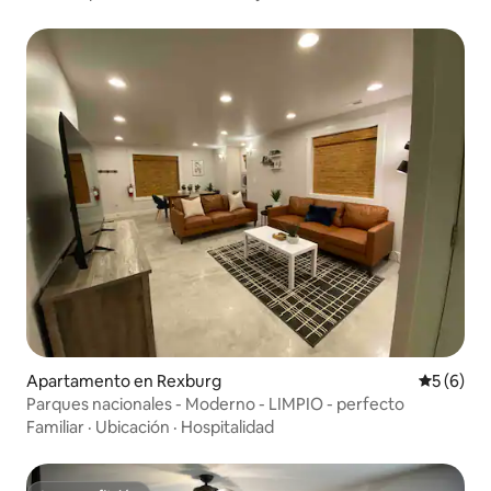
Apartamento en Rexburg
Calificac
5 (6)
Parques nacionales - Moderno - LIMPIO - perfecto
Familiar
·
Ubicación
·
Hospitalidad