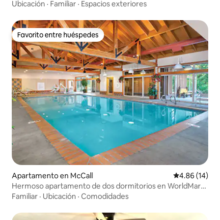
Ubicación
·
Familiar
·
Espacios exteriores
Favorito entre huéspedes
Favorito entre huéspedes
Apartamento en McCall
Calificación 
4.86 (14)
Hermoso apartamento de dos dormitorios en WorldMark
McCall
Familiar
·
Ubicación
·
Comodidades