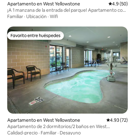
Apartamento en West Yellowstone
Calificación
4.9 (50)
¡A 1 manzana de la entrada del parque! Apartamento con
capacidad para 4 personas
Familiar
·
Ubicación
·
Wifi
Favorito entre huéspedes
Favorito entre huéspedes
Apartamento en West Yellowstone
Calificación 
4.93 (72)
Apartamento de 2 dormitorios/2 baños en West
Yellowstone
Calidad-precio
·
Familiar
·
Desayuno