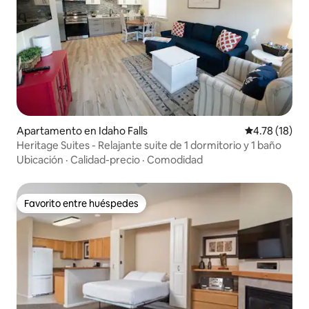
Apartamento en Idaho Falls
Calificación 
4.78 (18)
Heritage Suites - Relajante suite de 1 dormitorio y 1 baño
Ubicación
·
Calidad-precio
·
Comodidad
Favorito entre huéspedes
Favorito entre huéspedes