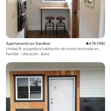
Apartamento en Gardiner
Calificación p
4.79 (198)
Unidad B: acogedora habitación de motel renovada en
Gardiner
Familiar
·
Ubicación
·
Baño