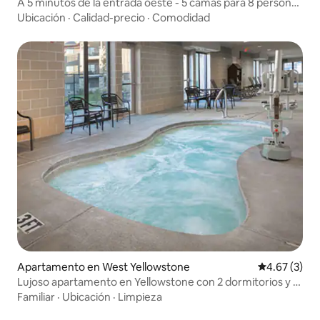
A 5 minutos de la entrada oeste - 5 camas para 8 personas
*Jacuzzi*
Ubicación
·
Calidad-precio
·
Comodidad
Apartamento en West Yellowstone
Calificación
4.67 (3)
Lujoso apartamento en Yellowstone con 2 dormitorios y 2
baños
Familiar
·
Ubicación
·
Limpieza