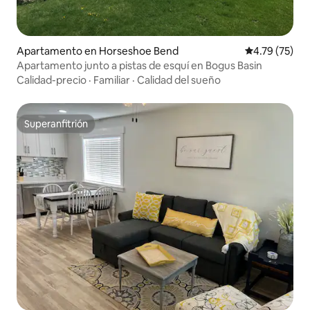
Apartamento en Horseshoe Bend
Calificación 
4.79 (75)
Apartamento junto a pistas de esquí en Bogus Basin
Calidad-precio
·
Familiar
·
Calidad del sueño
Superanfitrión
Superanfitrión