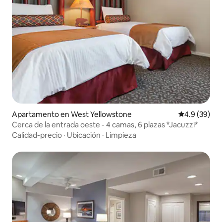
Apartamento en West Yellowstone
Calificación
4.9 (39)
Cerca de la entrada oeste - 4 camas, 6 plazas *Jacuzzi*
Calidad-precio
·
Ubicación
·
Limpieza