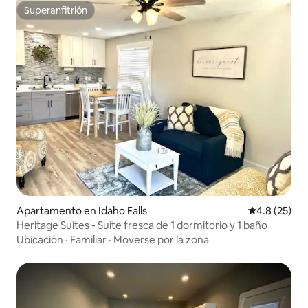
Superanfitrión
Superanfitrión
Apartamento en Idaho Falls
Calificación
4.8 (25)
Heritage Suites - Suite fresca de 1 dormitorio y 1 baño
Ubicación
·
Familiar
·
Moverse por la zona