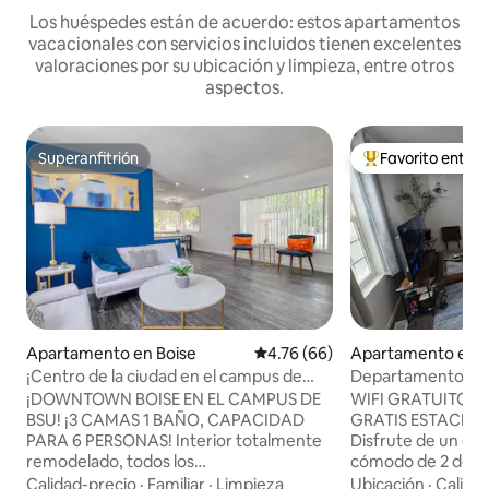
Los huéspedes están de acuerdo: estos apartamentos
vacacionales con servicios incluidos tienen excelentes
valoraciones por su ubicación y limpieza, entre otros
aspectos.
Superanfitrión
Favorito entre
Superanfitrión
Favorito entre hu
Apartamento en Boise
Calificación promedio: 4.76 de 
4.76 (66)
Apartamento en 
e
¡Centro de la ciudad en el campus de
Departamento limp
BSU, 3 camas en Boise Ave! 1612
cerca de la base aé
¡DOWNTOWN BOISE EN EL CAMPUS DE
WIFI GRATUITO N
Wifi rápido + tranq
BSU! ¡3 CAMAS 1 BAÑO, CAPACIDAD
GRATIS ESTACIO
PARA 6 PERSONAS! Interior totalmente
Disfrute de un de
remodelado, todos los
cómodo de 2 dormi
electrodomésticos nuevos, sábanas,
céntrica y tranqui
Calidad-precio
·
Familiar
·
Limpieza
Ubicación
·
Calida