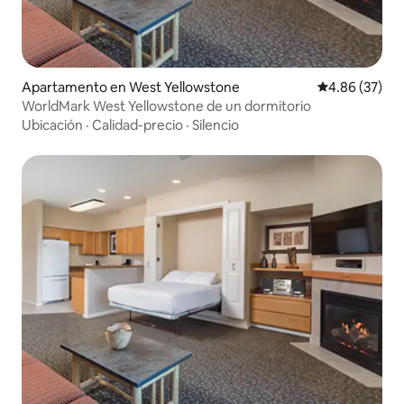
Apartamento en West Yellowstone
Calificación p
4.86 (37)
WorldMark West Yellowstone de un dormitorio
Ubicación
·
Calidad-precio
·
Silencio