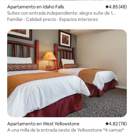
Apartamento en Idaho Falls
Calificación 
4.85 (48)
Suites con entrada independiente: alegre suite de 1
dormitorio y 1 baño.
Familiar
·
Calidad-precio
·
Espacios interiores
Apartamento en West Yellowstone
Calificación p
4.82 (78)
A una milla de la entrada oeste de Yellowstone *4 camas*