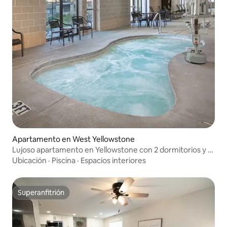
Apartamento en West Yellowstone
Lujoso apartamento en Yellowstone con 2 dormitorios y 2
baños
Ubicación
·
Piscina
·
Espacios interiores
Superanfitrión
Superanfitrión