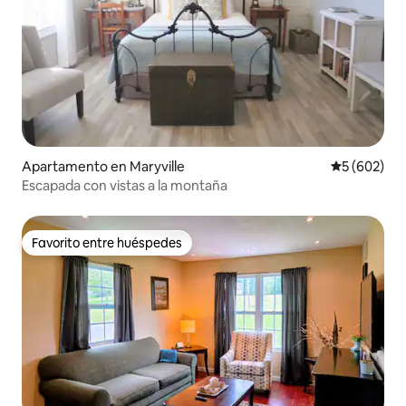
Apartamento en Maryville
Calificación
5 (602)
Escapada con vistas a la montaña
Favorito entre huéspedes
Favorito entre huéspedes