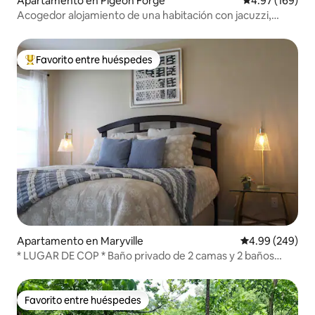
Apartamento en Pigeon Forge
Calificación pr
4.97 (169)
Acogedor alojamiento de una habitación con jacuzzi,
tranquilo y cerca de todo
Favorito entre huéspedes
Favorito entre huéspedes preferido
Apartamento en Maryville
Calificación pr
4.99 (249)
* LUGAR DE COP * Baño privado de 2 camas y 2 baños
Cochera
Favorito entre huéspedes
Favorito entre huéspedes