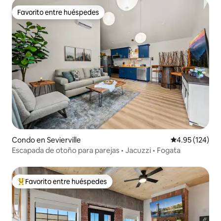
Favorito entre huéspedes
Favorito entre huéspedes
Condo en Sevierville
Calificación p
4.95 (124)
Escapada de otoño para parejas • Jacuzzi • Fogata
Favorito entre huéspedes
Favorito entre huéspedes preferido