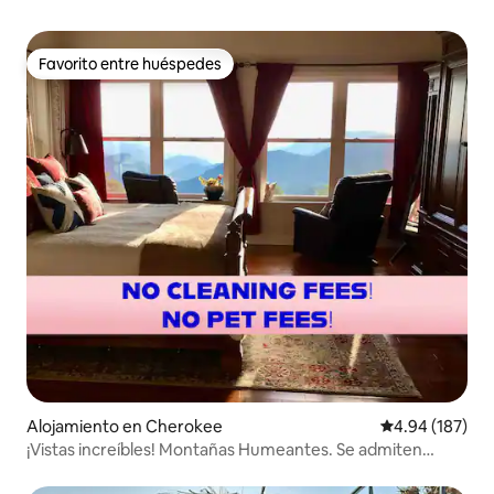
Favorito entre huéspedes
Favorito entre huéspedes
Alojamiento en Cherokee
Calificación pr
4.94 (187)
¡Vistas increíbles! Montañas Humeantes. Se admiten
mascotas. Excursionistas.