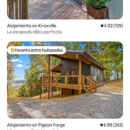
Alojamiento en Knoxville
Calificación p
4.92 (129)
La escapada idílica perfecta
Favorito entre huéspedes
Favorito entre huéspedes preferido
Alojamiento en Pigeon Forge
Calificación pr
4.99 (253)