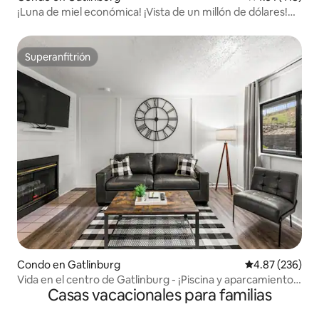
¡Luna de miel económica! ¡Vista de un millón de dólares!
$90 en temporada
Superanfitrión
Superanfitrión
Condo en Gatlinburg
Calificación pr
4.87 (236)
Vida en el centro de Gatlinburg - ¡Piscina y aparcamiento
Casas vacacionales para familias
gratuito!