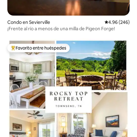
Condo en Sevierville
Calificación pr
4.96 (246)
¡Frente al río a menos de una milla de Pigeon Forge!
Favorito entre huéspedes
Favorito entre huéspedes preferido