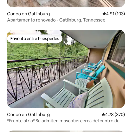
Condo en Gatlinburg
Calificación p
4.91 (103)
Apartamento renovado - Gatlinburg, Tennessee
Favorito entre huéspedes
Favorito entre huéspedes
Condo en Gatlinburg
Calificación pr
4.78 (370)
*Frente al río* Se admiten mascotas cerca del centro de
Gatlinburg