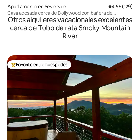
Apartamento en Sevierville
Calificación p
4.95 (129)
Casa adosada cerca de Dollywood con bañera de
Otros alquileres vacacionales excelentes
hidromasaje
cerca de Tubo de rata Smoky Mountain
River
Favorito entre huéspedes
Favorito entre huéspedes preferido