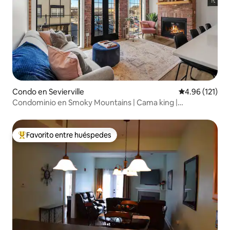
Condo en Sevierville
Calificación p
4.96 (121)
Condominio en Smoky Mountains | Cama king |
Estacionamiento gratuito
Favorito entre huéspedes
Favorito entre huéspedes preferido