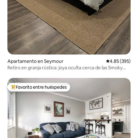
Apartamento en Seymour
Calificación pr
4.85 (395)
Retiro en granja rústica: joya oculta cerca de las Smoky
Mtns
Favorito entre huéspedes
Favorito entre huéspedes preferido