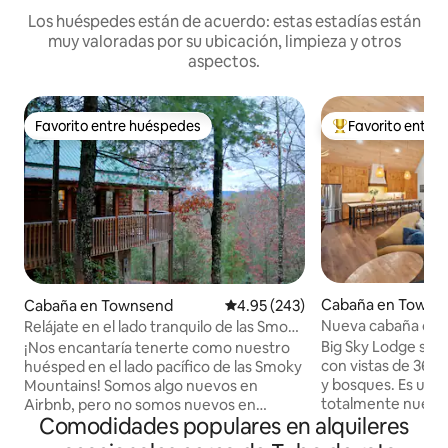
Los huéspedes están de acuerdo: estas estadías están
muy valoradas por su ubicación, limpieza y otros
aspectos.
Favorito entre huéspedes
Favorito entre
Favorito entre huéspedes
Favorito entre hu
Cabaña en Towns
Cabaña en Townsend
Calificación promedio: 4.95 de 5
4.95 (243)
Nueva cabaña con 
Relájate en el lado tranquilo de las Smoky
360 grados en 3,3 
Mountains
Big Sky Lodge se 
¡Nos encantaría tenerte como nuestro
con vistas de 360 
huésped en el lado pacífico de las Smoky
y bosques. Es una
Mountains! Somos algo nuevos en
totalmente nueva
Airbnb, pero no somos nuevos en
Comodidades populares en alquileres
tranquilos para re
ofrecer estancias maravillosas en
prestado atención 
nuestro alojamiento en Townsend.