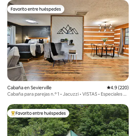
Favorito entre huéspedes
Favorito entre huéspedes
Cabaña en Sevierville
Calificación p
4.9 (220)
Cabaña para parejas n.º 1 • Jacuzzi • VISTAS • Especiales de
invierno
Favorito entre huéspedes
Favorito entre huéspedes preferido