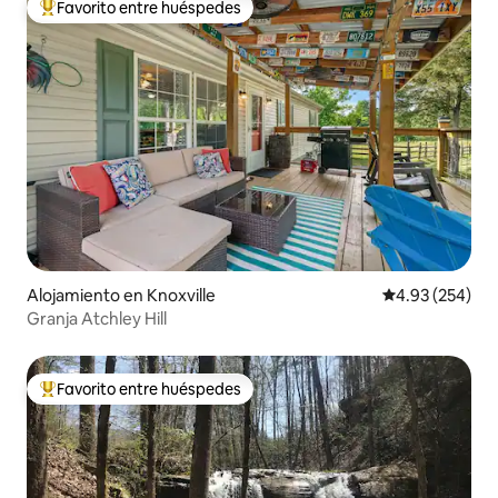
Favorito entre huéspedes
Favorito entre huéspedes preferido
Alojamiento en Knoxville
Calificación pr
4.93 (254)
Granja Atchley Hill
Favorito entre huéspedes
Favorito entre huéspedes preferido