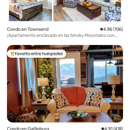
Condo en Townsend
Calificación pr
4.96 (106)
¡Apartamento enclavado en las Smoky Mountains con
piscina!
Favorito entre huéspedes
Favorito entre huéspedes preferido
Condo en Gatlinburg
Calificación p
4.91 (418)