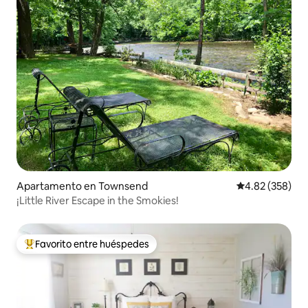
Apartamento en Townsend
Calificación pr
4.82 (358)
¡Little River Escape in the Smokies!
Favorito entre huéspedes
Favorito entre huéspedes preferido