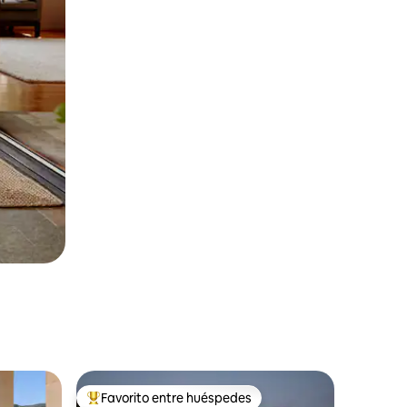
Favorito entre huéspedes
Favorito entre huéspedes preferido