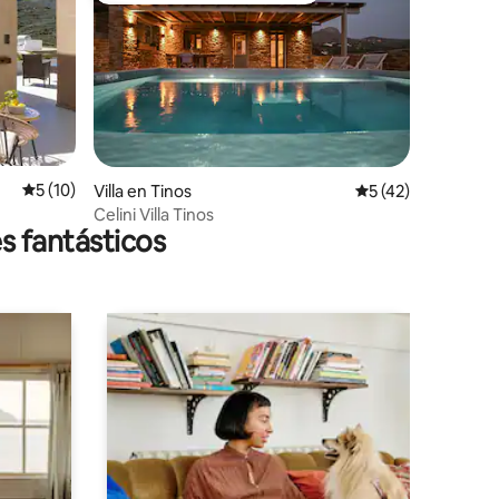
Calificación promedio: 5 de 5, 10 reseñas
5 (10)
Villa en Tinos
Calificación prome
5 (42)
Celini Villa Tinos
s fantásticos