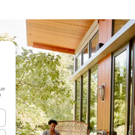
que
o
n las teclas de flecha hacia arriba y hacia abajo o explora con el tact