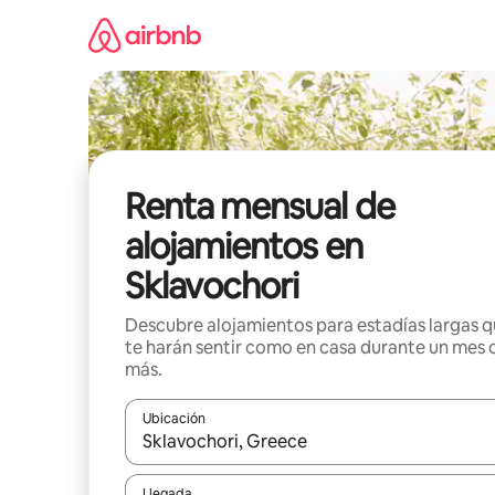
Omite
el
contenido
Renta mensual de
alojamientos en
Sklavochori
Descubre alojamientos para estadías largas 
te harán sentir como en casa durante un mes 
más.
Ubicación
Cuando los resultados estén disponibles, navega co
Llegada