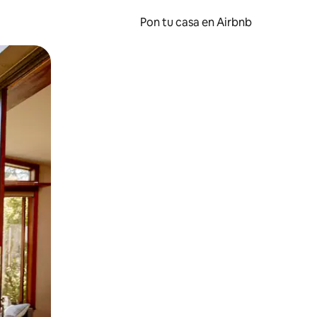
Pon tu casa en Airbnb
o o desliza el dedo.