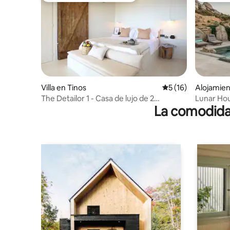
Villa en Tinos
Calificación promed
5 (16)
Alojamie
The Detailor 1 - Casa de lujo de 2
Lunar Hou
La comodidad
dormitorios con baño