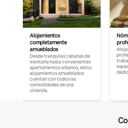
Alojamientos
Nóma
completamente
profe
amueblados
Aloj
profe
Desde tranquilas cabañas de
traba
montaña hasta convenientes
espac
apartamentos urbanos, estos
dedi
alojamientos amueblados
cuentan con todos las
comodidades de una
vivienda.
Co