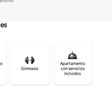
ersonal.
les
to
Apartamento
s
Gimnasio
con servicios
incluidos