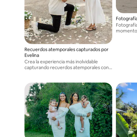
Fotografí
Fotografía
momentos 
naturales
Ofrecemos
del Golfo 
Recuerdos atemporales capturados por
el sudeste
Evelina
Crea la experiencia más inolvidable
capturando recuerdos atemporales con
Happy Lens Images. Desde votos
emotivos hasta momentos familiares
fugaces, preservamos su legado en
detalles hermosos y duraderos.