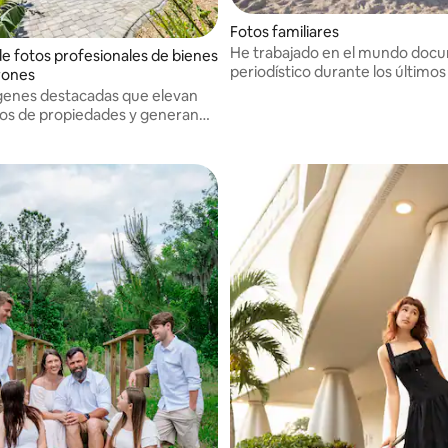
Fotos familiares
He trabajado en el mundo docu
e fotos profesionales de bienes
periodístico durante los últimos
drones
Ahora, en esta nueva etapa de m
enes destacadas que elevan
dedico mi energía y pasión por 
ios de propiedades y generan
imágenes a La Violeta Fotos.
ápidamente.