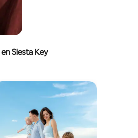
 en Siesta Key
Fotog
esti
Fotógra
momentos
puedas re