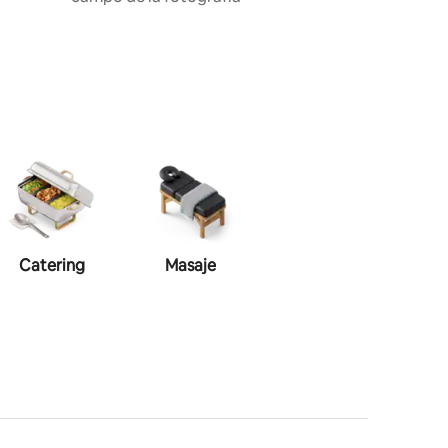
Catering
Masaje
Maquillaje
P