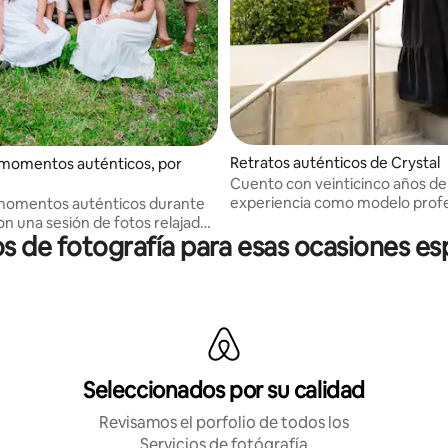
Retratos auténticos de Crystal
momentos auténticos, por
Cuento con veinticinco años de
experiencia como modelo profe
momentos auténticos durante
con formación como terapeuta 
con una sesión de fotos relajada.
os de fotografía para esas ocasiones es
certificada.
 parejas, familias y viajeros que
cuerdos hermosos y editados.
Seleccionados por su calidad
Revisamos el porfolio de todos los
Servicios de fotógrafía