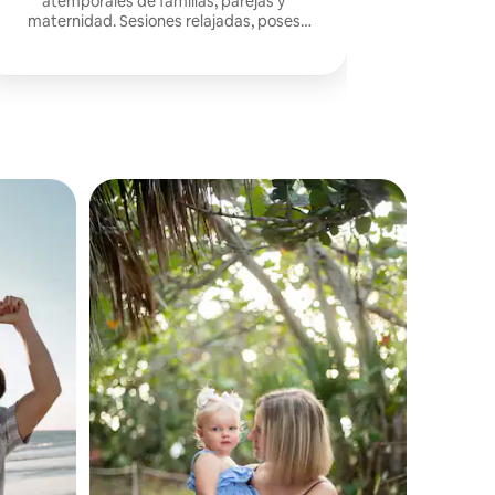
atemporales de familias, parejas y
maternidad. Sesiones relajadas, poses
naturales y hermosos recuerdos que
atesorarás para siempre.