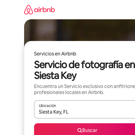
Omite
el
contenido
Servicios en Airbnb
Servicio de fotografía en
Siesta Key
Encuentra un Servicio exclusivo con anfitrion
profesionales locales en Airbnb.
Ubicación
Cuando los resultados estén disponibles, navega co
Buscar