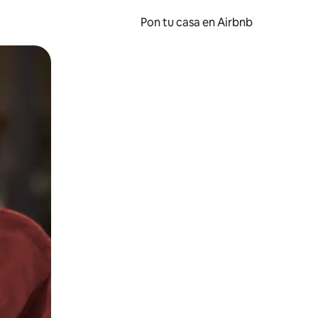
Pon tu casa en Airbnb
o o desliza el dedo.