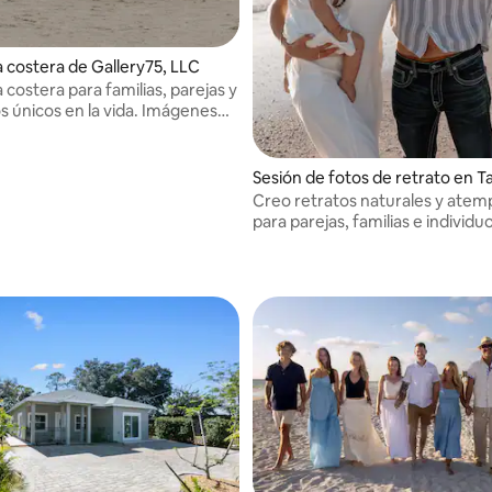
a costera de Gallery75, LLC
 costera para familias, parejas y
únicos en la vida. Imágenes
. Emociones genuinas.
 nuestros servicios en la Costa
de Florida y en destinos de todo
Sesión de fotos de retrato en 
.
Creo retratos naturales y atem
para parejas, familias e individu
una guía sencilla para posar y ga
editadas profesionalmente.