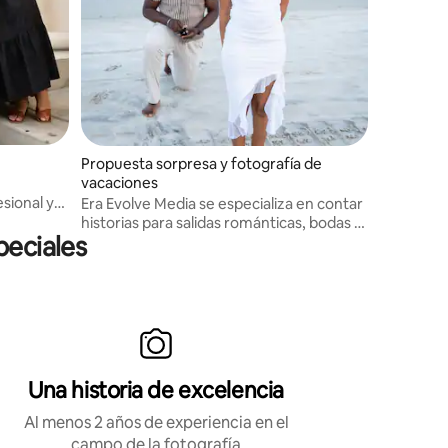
Propuesta sorpresa y fotografía de
vacaciones
sional y
Era Evolve Media se especializa en contar
clínica
historias para salidas románticas, bodas y
peciales
vacaciones de lujo. Ofrecemos fotos,
películas, vlogs y creación de contenido.
¡Echa un vistazo a nuestro Instagram para
ver nuestra propuesta viral!
Una historia de excelencia
Al menos 2 años de experiencia en el
campo de la fotografía