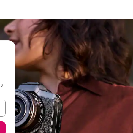
es
n las teclas de flecha hacia arriba y hacia abajo o explora con el tact