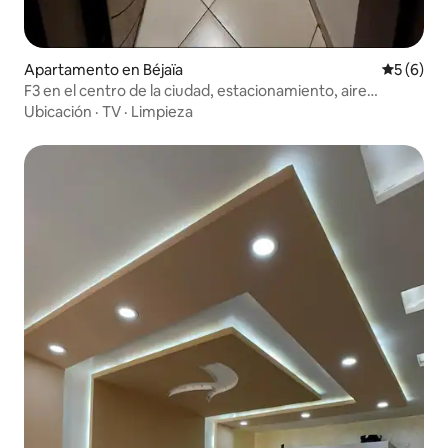
Apartamento en Béjaïa
Calificac
5 (6)
F3 en el centro de la ciudad, estacionamiento, aire
acondicionado, seguridad
Ubicación
·
TV
·
Limpieza