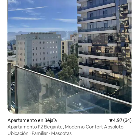
Apartamento en Béjaïa
Calificación p
4.97 (34)
Apartamento F2 Elegante, Moderno Confort Absoluto
Ubicación
·
Familiar
·
Mascotas