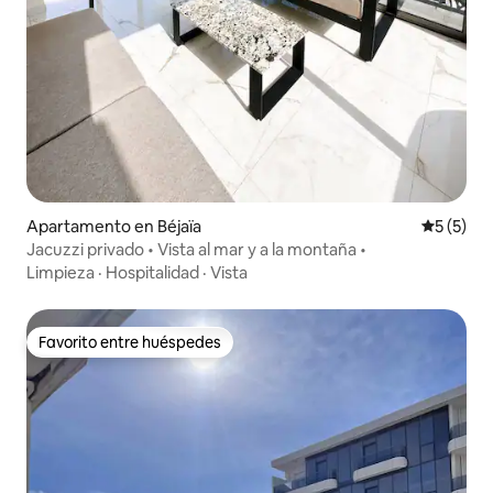
Apartamento en Béjaïa
Calificac
5 (5)
Jacuzzi privado • Vista al mar y a la montaña •
Limpieza
·
Hospitalidad
·
Vista
Favorito entre huéspedes
Favorito entre huéspedes