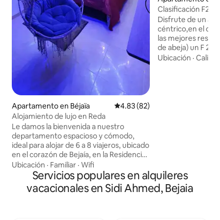
Clasificación F2
Disfrute de un alo
céntrico,en el cor
las mejores residen
de abeja) un F 2 l
primer piso con as
Ubicación
·
Calida
acondicionado cent
la sala de estar muy cómodo. - el libro de
familia es obligator
ley argelina ) grac
comprensión,tamb
Apartamento en Béjaïa
Calificación promedio: 4.83 de 
4.83 (82)
localización de coc
Alojamiento de lujo en Reda
indíquenos su hora
Le damos la bienvenida a nuestro
bienvenidos a tod
departamento espacioso y cómodo,
aparcamiento priv
ideal para alojar de 6 a 8 viajeros, ubicado
en el corazón de Bejaía, en la Residencia
Noumida, Ciudad Edimco. Con una
Ubicación
·
Familiar
·
Wifi
ubicación perfecta cerca de los lugares
Servicios populares en alquileres
emblemáticos de la ciudad, es un punto
vacacionales en Sidi Ahmed, Bejaia
de partida ideal para explorar Bejaia. El
departamento se encuentra en el
octavo piso. Para acceder a él, deberá
subir dos tramos de escaleras desde la