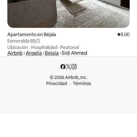
Apartamento en Béjaïa
Calificac
5 (4)
Esmeralda B5/2
Ubicación
·
Hospitalidad
·
Peatonal
Airbnb
Argelia
Bejaia
Sidi Ahmed
© 2026 Airbnb, Inc.
Privacidad
Términos