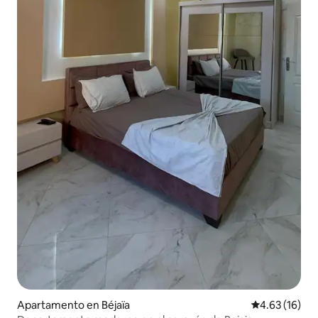
Apartamento en Béjaïa
Calificación 
4.63 (16)