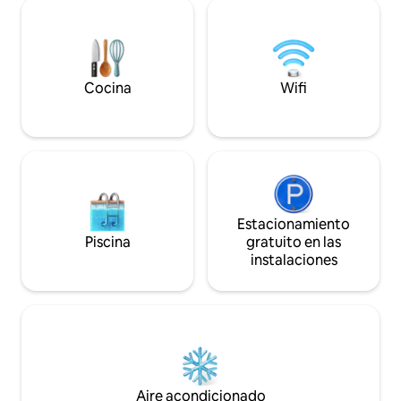
explanada antes de llegar al ascensor y
luego tomar el ascensor. ❌ Está
prohibido fumar en el interior.
Cocina
Wifi
Estacionamiento
Piscina
gratuito en las
instalaciones
Aire acondicionado