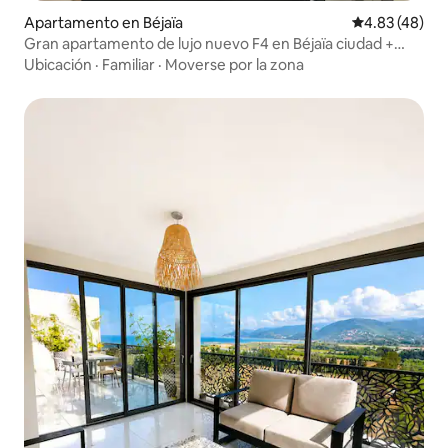
Apartamento en Béjaïa
Calificación 
4.83 (48)
Gran apartamento de lujo nuevo F4 en Béjaïa ciudad +
garaje
Ubicación
·
Familiar
·
Moverse por la zona