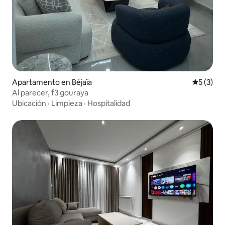
Apartamento en Béjaïa
Calificac
5 (3)
Al parecer, f3 gouraya
Ubicación
·
Limpieza
·
Hospitalidad