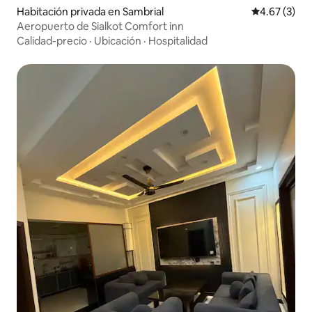
Habitación privada en Sambrial
Calificación
4.67 (3)
Aeropuerto de Sialkot Comfort inn
Calidad-precio
·
Ubicación
·
Hospitalidad