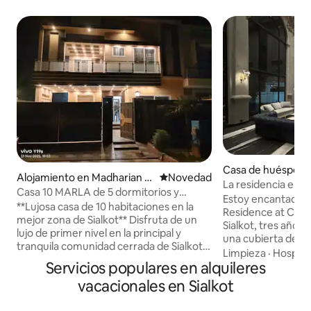
Casa de huéspede
Alojamiento en Madharian W
Lugar para hospedarse
Novedad
an Wala Kalar
La residencia en 
ala Kalar
Casa 10 MARLA de 5 dormitorios y
Estoy encantado 
CALIDAD SUPERIOR en Citti Housing
**Lujosa casa de 10 habitaciones en la
Residence at C-10
mejor zona de Sialkot** Disfruta de un
Sialkot, tres años
lujo de primer nivel en la principal y
una cubierta de 5.
tranquila comunidad cerrada de Sialkot.
cuenta con una pisc
Limpieza
·
Hospita
Esta impresionante casa de 10
Servicios populares en alquileres
piedra de Bali y u
recámaras cuenta con amplias
Los huéspedes dis
vacacionales en Sialkot
habitaciones, cada una con su moderno
lujo de Jo Malone
baño privado. Todo es completamente
Rituals. Todas las