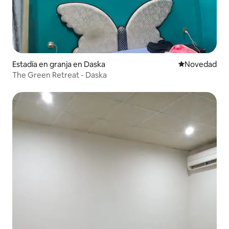
Estadía en granja en Daska
Lugar para ho
Novedad
The Green Retreat - Daska