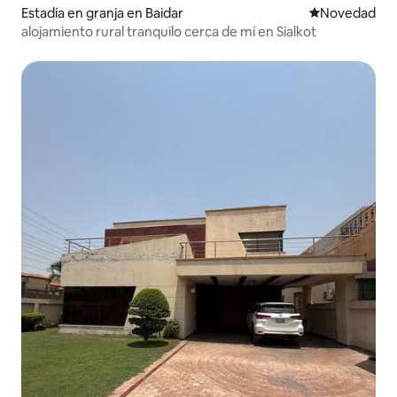
Estadía en granja en Baidar
Lugar para ho
Novedad
alojamiento rural tranquilo cerca de mí en Sialkot