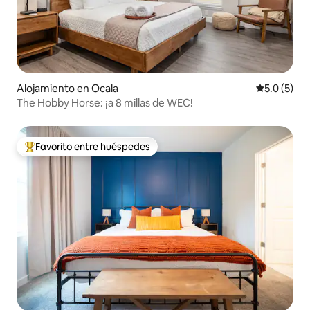
Alojamiento en Ocala
Calificació
5.0 (5)
The Hobby Horse: ¡a 8 millas de WEC!
Favorito entre huéspedes
Favorito entre huéspedes preferido