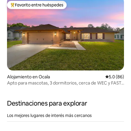
Favorito entre huéspedes
Favorito entre huéspedes preferido
Alojamiento en Ocala
Calificación
5.0 (86)
Apto para mascotas, 3 dormitorios, cerca de WEC y FAST,
enorme patio cercado
Destinaciones para explorar
Los mejores lugares de interés más cercanos