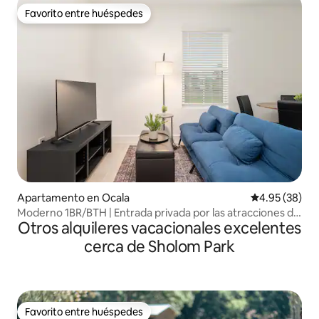
Favorito entre huéspedes
Favorito entre huéspedes
Apartamento en Ocala
Calificación p
4.95 (38)
Moderno 1BR/BTH | Entrada privada por las atracciones de
Otros alquileres vacacionales excelentes
Ocala
cerca de Sholom Park
Favorito entre huéspedes
Favorito entre huéspedes