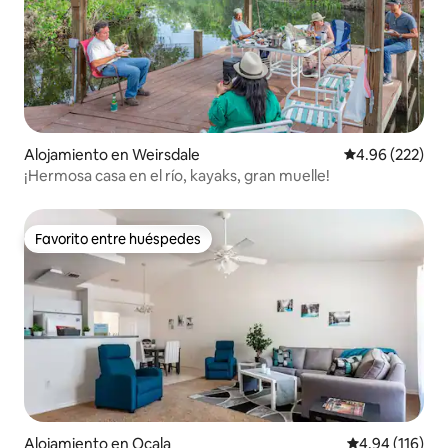
Alojamiento en Weirsdale
Calificación pr
4.96 (222)
¡Hermosa casa en el río, kayaks, gran muelle!
Favorito entre huéspedes
Favorito entre huéspedes
Alojamiento en Ocala
Calificación p
4.94 (116)