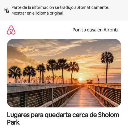
Omite
Parte de la información se tradujo automáticamente. 
el
Mostrar en el idioma original
contenido
Pon tu casa en Airbnb
Lugares para quedarte cerca de Sholom
Park