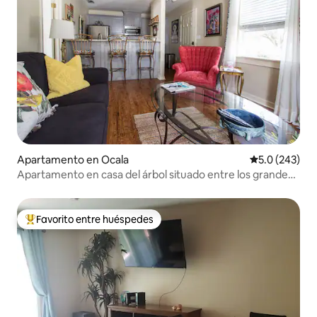
Apartamento en Ocala
Calificación 
5.0 (243)
Apartamento en casa del árbol situado entre los grandes
robles
Favorito entre huéspedes
Favorito entre huéspedes preferido