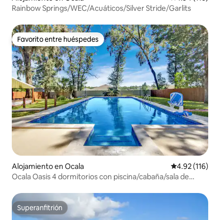
Rainbow Springs/WEC/Acuáticos/Silver Stride/Garlits
Favorito entre huéspedes
Favorito entre huéspedes
Alojamiento en Ocala
Calificación p
4.92 (116)
Ocala Oasis 4 dormitorios con piscina/cabaña/sala de
juegos/minigolf
Superanfitrión
Superanfitrión