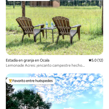
Estadía en granja en Ocala
Calificación
5.0 (12)
Lemonade Acres: ¡encanto campestre hecho
conveniente!
Favorito entre huéspedes
Favorito entre huéspedes preferido