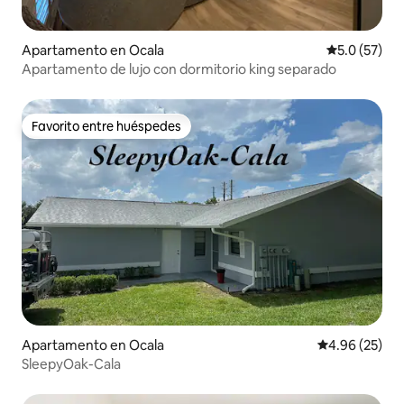
Apartamento en Ocala
Calificación
5.0 (57)
Apartamento de lujo con dormitorio king separado
Favorito entre huéspedes
Favorito entre huéspedes
Apartamento en Ocala
Calificación p
4.96 (25)
SleepyOak-Cala