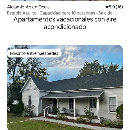
Alojamiento en Ocala
Calificación
5.0 (16)
Establo Azulito | Capacidad para 10 personas • Sala de
Apartamentos vacacionales con aire
juegos
acondicionado
Favorito entre huéspedes
Favorito entre huéspedes