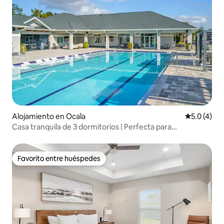
Alojamiento en Ocala
Calificació
5.0 (4)
Casa tranquila de 3 dormitorios | Perfecta para
profesionales
Favorito entre huéspedes
Favorito entre huéspedes