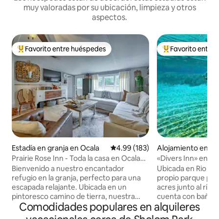
muy valoradas por su ubicación, limpieza y otros
aspectos.
Favorito entre huéspedes
Favorito entre
Favorito entre huéspedes preferido
Favorito entre hu
Estadía en granja en Ocala
Calificación promedio: 4.99 de 5
4.99 (183)
Alojamiento en Du
Prairie Rose Inn - Toda la casa en Ocala
«Divers Inn» en el
Farmland
Bienvenido a nuestro encantador
Ubicada en Rio Vis
refugio en la granja, perfecto para una
propio parque pri
escapada relajante. Ubicada en un
acres junto al río Rainbow
pintoresco camino de tierra, nuestra
cuenta con baños, 
Comodidades populares en alquileres
propiedad ofrece una verdadera
una rampa para bo
escapada. 2 acres completamente
SU BOTE! Relájese junto al río en el