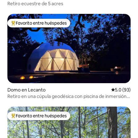
Retiro ecuestre de 5 acres
Favorito entre huéspedes
Favorito entre huéspedes preferido
Domo en Lecanto
Calificación
5.0 (93)
Retiro en una cúpula geodésica con piscina de inmersión y
fogata
Favorito entre huéspedes
Favorito entre huéspedes preferido