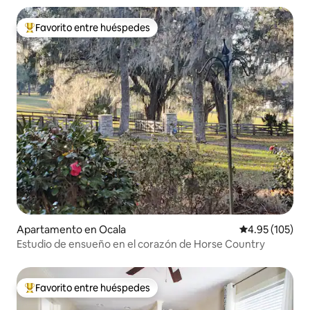
Favorito entre huéspedes
Favorito entre huéspedes preferido
Apartamento en Ocala
Calificación p
4.95 (105)
Estudio de ensueño en el corazón de Horse Country
Favorito entre huéspedes
Favorito entre huéspedes preferido