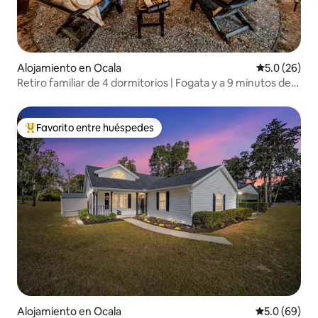
Alojamiento en Ocala
Calificación
5.0 (26)
Retiro familiar de 4 dormitorios | Fogata y a 9 minutos de
WEC
Favorito entre huéspedes
Favorito entre huéspedes preferido
Alojamiento en Ocala
Calificación
5.0 (69)