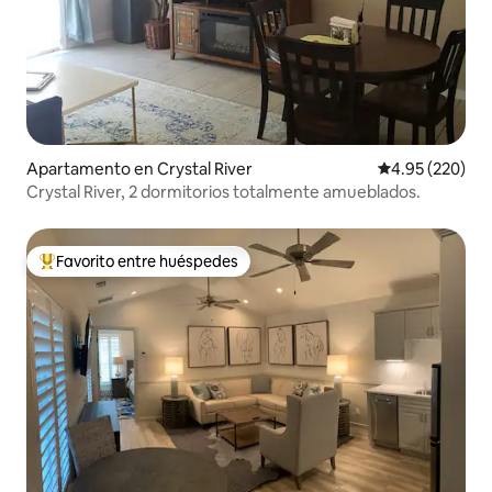
Apartamento en Crystal River
Calificación pr
4.95 (220)
Crystal River, 2 dormitorios totalmente amueblados.
Favorito entre huéspedes
Favorito entre huéspedes preferido