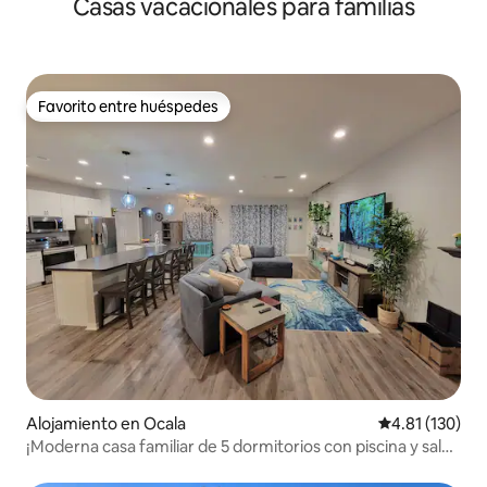
Casas vacacionales para familias
Favorito entre huéspedes
Favorito entre huéspedes
Alojamiento en Ocala
Calificación p
4.81 (130)
¡Moderna casa familiar de 5 dormitorios con piscina y sala
de juegos!