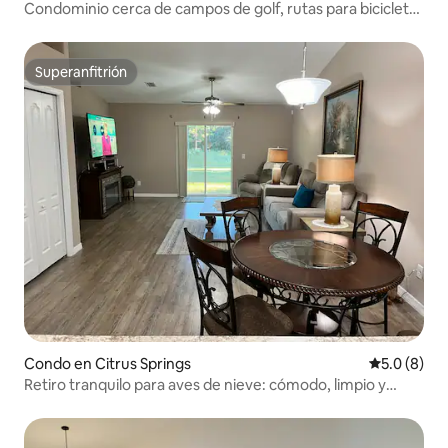
Condominio cerca de campos de golf, rutas para bicicletas
y el lago Hernando
Superanfitrión
Superanfitrión
Condo en Citrus Springs
Calificació
5.0 (8)
Retiro tranquilo para aves de nieve: cómodo, limpio y
asequible