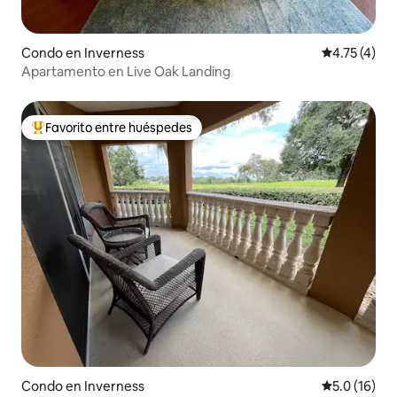
Condo en Inverness
Calificación
4.75 (4)
Apartamento en Live Oak Landing
Favorito entre huéspedes
Favorito entre huéspedes preferido
Condo en Inverness
Calificación
5.0 (16)