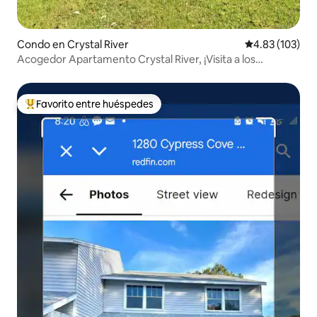
Condo en Crystal River
Calificación p
4.83 (103)
Acogedor Apartamento Crystal River, ¡Visita a los
manatíes!
Favorito entre huéspedes
Favorito entre huéspedes preferido