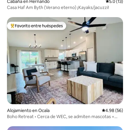
Cabaña en Hernando
Calificación
5.0 (13)
Casa Haf Am Byth (Verano eterno) ¡Kayaks/jacuzzi!
Favorito entre huéspedes
Favorito entre huéspedes preferido
Alojamiento en Ocala
Calificación p
4.98 (56)
Boho Retreat • Cerca de WEC, se admiten mascotas +
patio cercado