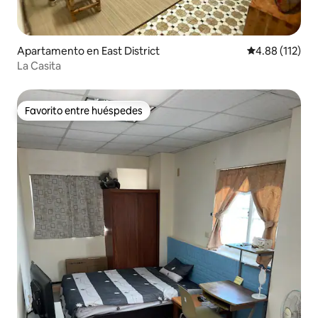
Apartamento en East District
Calificación p
4.88 (112)
La Casita
Favorito entre huéspedes
Favorito entre huéspedes