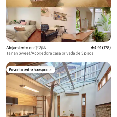
Alojamiento en 中西區
Calificación p
4.91 (178)
Tainan Sweet/Acogedora casa privada de 3 pisos
Favorito entre huéspedes
Favorito entre huéspedes