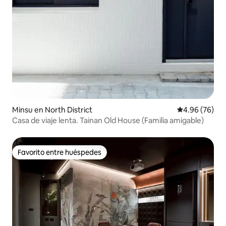
Minsu en North District
Calificación p
4.96 (76)
Casa de viaje lenta. Tainan Old House (Familia amigable)
Favorito entre huéspedes
Favorito entre huéspedes