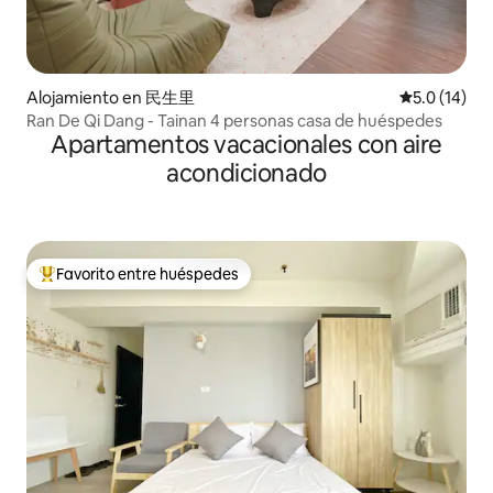
Alojamiento en 民生里
Calificación
5.0 (14)
Ran De Qi Dang - Tainan 4 personas casa de huéspedes
Apartamentos vacacionales con aire
acondicionado
Favorito entre huéspedes
Favorito entre huéspedes preferido