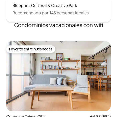
Blueprint Cultural & Creative Park
Recomendado por 145 personas locales
Condominios vacacionales con wifi
Favorito entre huéspedes
Favorito entre huéspedes
Condo en Tainan City
Calificación pr
4.88 (582)