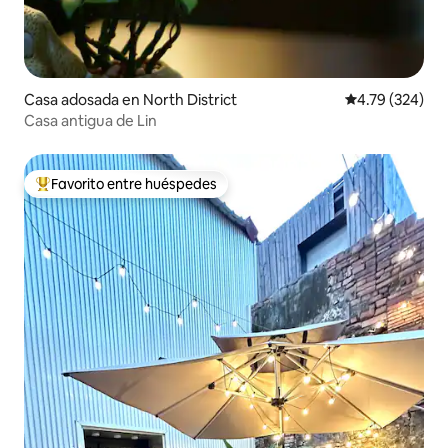
Casa adosada en North District
Calificación pr
4.79 (324)
Casa antigua de Lin
Favorito entre huéspedes
Favorito entre huéspedes preferido