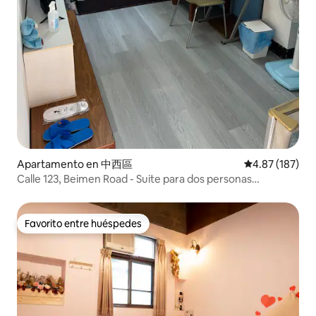
Apartamento en 中西區
Calificación p
4.87 (187)
Calle 123, Beimen Road - Suite para dos personas
(negocios/viajes/estudiantes/mochileros) cerca de la
estación de tren de Tainan :) ¡Los clientes que regresan
deben enviar un mensaje privado para obtener un
Favorito entre huéspedes
Favorito entre huéspedes
descuento!