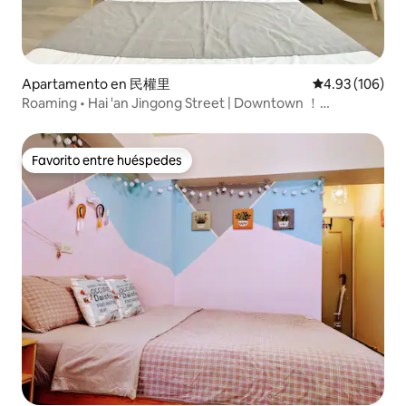
Apartamento en 民權里
Calificación pr
4.93 (106)
Roaming • Hai 'an Jingong Street | Downtown ！
Apartment Monthly Suite ！ Tainan Station ！ Tainan
Favorito entre huéspedes
Favorito entre huéspedes