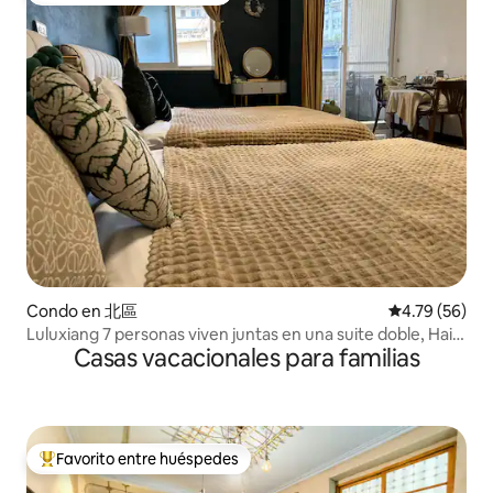
personas
Condo en 北區
Calificación 
4.79 (56)
Luluxiang 7 personas viven juntas en una suite doble, Hai
Casas vacacionales para familias
'an Road Guohua Street Retro Ink Green Hermes Orange
Favorito entre huéspedes
Favorito entre huéspedes preferido