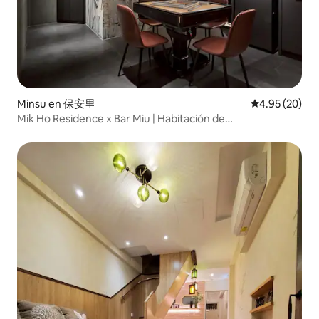
Minsu en 保安里
Calificación p
4.95 (20)
Mik Ho Residence x Bar Miu | Habitación de
entretenimiento para 4 personas