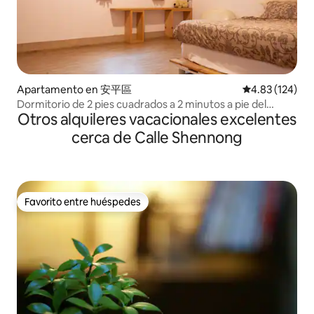
Apartamento en 安平區
Calificación p
4.83 (124)
Dormitorio de 2 pies cuadrados a 2 minutos a pie del
Otros alquileres vacacionales excelentes
castillo Anping de Old Street a 6 minutos
cerca de Calle Shennong
Favorito entre huéspedes
Favorito entre huéspedes