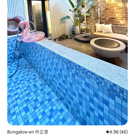
Bungalow en 中正里
Calificación p
4.96 (46)