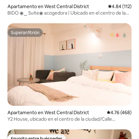
Apartamento en West Central District
Calificación p
4.84 (112)
BIDO ◉‿ Suite◉ acogedora | Ubicado en el centro de la
ciudad/Calle Zhengxing/Cerca de la plaza Hele/Calle
Guohua/Calle Hai'an
Superanfitrión
Superanfitrión
Apartamento en West Central District
Calificación pr
4.76 (468)
Y2 House, ubicado en el centro de la ciudad/Calle
Zhengxing/Cerca de la calle Guohua/Calle Hai'an/Calle
Shennong/Anfitrión increíble
Favorito entre huéspedes