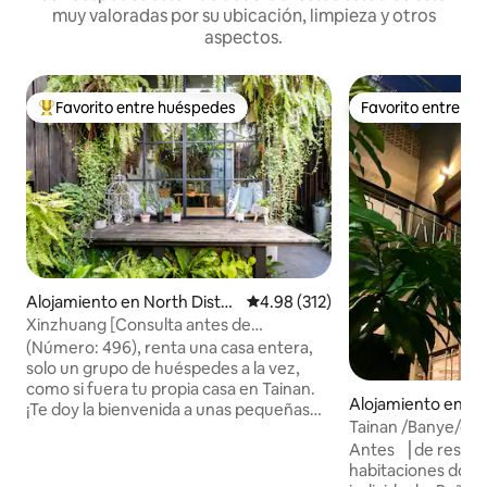
muy valoradas por su ubicación, limpieza y otros
aspectos.
Favorito entre huéspedes
Favorito entre h
Favorito entre huéspedes preferido
Favorito entre h
Alojamiento en North Distri
Calificación promedio: 4.98 de 5
4.98 (312)
ct
Xinzhuang [Consulta antes de
reservar/alojamiento legal en una
​(Número: 496), renta una casa entera,
habitación/descuento para dos
solo un grupo de huéspedes a la vez,
personas/ubicación
como si fuera tu propia casa en Tainan.
Alojamiento en W
excelente/aparcamiento adjunto/retro y
¡Te doy la bienvenida a unas pequeñas
al District
Tainan /Banye/call
casa occidental]
vacaciones! * Una vez que tu calendario
vieja/casa antigua 
Antes ▕ de reservar▕ 
de Airbnb muestre tu disponibilidad,
edificio pequeño/
habitaciones doble
agrega Line para consultar sobre la