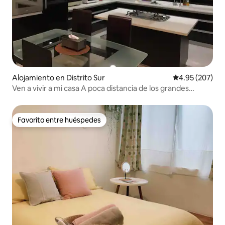
Alojamiento en Distrito Sur
Calificación pr
4.95 (207)
Ven a vivir a mi casa A poca distancia de los grandes
almacenes Shin Kong Mitsukoshi y del distrito cultural de
Lanshitu. El supermercado PX Mart y el centro comercial
Xiaobei están justo enfrente
Favorito entre huéspedes
Favorito entre huéspedes