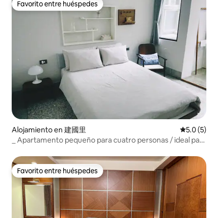
privado.
Favorito entre huéspedes
Favorito entre huéspedes
Alojamiento en 建國里
Calificació
5.0 (5)
_ Apartamento pequeño para cuatro personas / ideal para
los noctámbulos
Favorito entre huéspedes
Favorito entre huéspedes