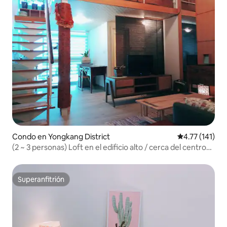
Condo en Yongkang District
Calificación p
4.77 (141)
(2 ~ 3 personas) Loft en el edificio alto / cerca del centro
comercial Weixiu South Textile / estacionamiento interior
Superanfitrión
Superanfitrión