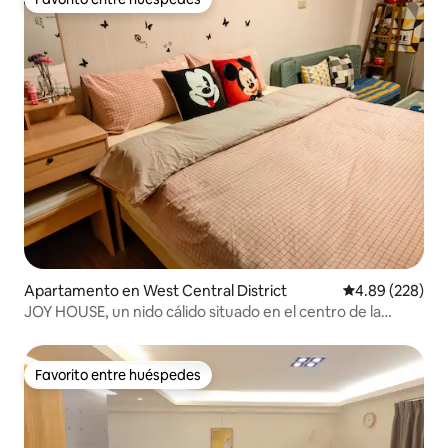
Favorito entre huéspedes
Apartamento en West Central District
Calificación pr
4.89 (228)
JOY HOUSE, un nido cálido situado en el centro de la
ciudad, cerca de Hai'an Road, Guohua Street y Zhengxing
Street, con un espacio amplio, cómodo, cálido, limpio y
luminoso
Favorito entre huéspedes
Favorito entre huéspedes