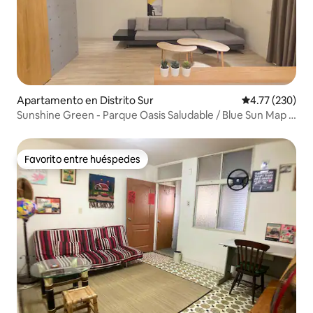
Apartamento en Distrito Sur
Calificación p
4.77 (230)
Sunshine Green - Parque Oasis Saludable / Blue Sun Map /
Isla Yuguang / Calle Shennong / Slow‧Tainan
Favorito entre huéspedes
Favorito entre huéspedes