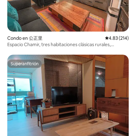
Condo en 公正里
Calificación p
4.83 (214)
Espacio Chamir, tres habitaciones clásicas rurales,
estacionamiento adjunto, 6 minutos a pie de la estación
de tren de Tainan, apartamento con ascensor
Superanfitrión
Superanfitrión