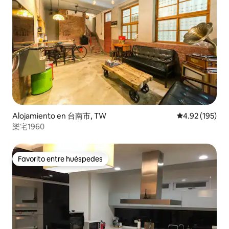
Alojamiento en 台南市, TW
Calificación p
4.92 (195)
樂宅1960
Favorito entre huéspedes
Favorito entre huéspedes