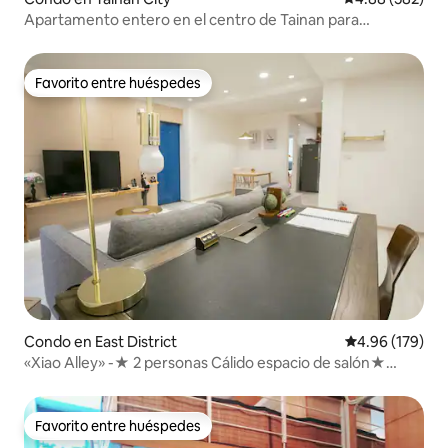
Apartamento entero en el centro de Tainan para
estancias en grupo
Favorito entre huéspedes
Favorito entre huéspedes
Condo en East District
Calificación pr
4.96 (179)
«Xiao Alley» -★ 2 personas Cálido espacio de salón★
privado★ solo un juego a la vez
Favorito entre huéspedes
Favorito entre huéspedes