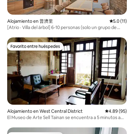
Alojamiento en 普濟里
Calificación
5.0 (11)
[Atrio · Villa del árbol] 6-10 personas (solo un grupo de
huéspedes por día)
Favorito entre huéspedes
Favorito entre huéspedes
Alojamiento en West Central District
Calificación p
4.89 (95)
El Museo de Arte Sell Tainan se encuentra a 5 minutos a
pie, 80 años de antigüedad en un edificio oceánico
barroco, de 2 a 4 personas para disfrutar de un espacio