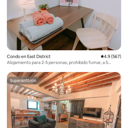
Condo en East District
Calificación p
4.9 (567)
Alojamiento para 2-5 personas, prohibido fumar, a 5
minutos a pie de la estación de tren, desinfección
reforzada, comunidad tranquila, prohibidas las fiestas
Superanfitrión
Superanfitrión