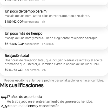
Un poco de tiempo para mí
Masaje de una hora. Usted elige entre terapéutico o relajante.
$489,162 COP
$489,162 COP por huésped
,
por persona
·
1 h
Un poco más de tiempo
Masaje de una hora y media. Puede elegir entre relajación o terapia.
$678,515 COP
$678,515 COP por huésped
,
por persona
·
1 h 30 min
Relajación total
Dos horas de relajación total, que incluyen piedras calientes y el aceite
aromático que usted elija. También existe la opción de incluir el Reiki.
$946,765 COP
$946,765 COP por huésped
,
por persona
·
2 h
Puedes escribirle a Jen para pedirle personalizaciones o hacer cambios.
Mis cualificaciones
17 años de experiencia
He trabajado en el entrenamiento de guerreros heridos.
Recomendaciones y capacitación