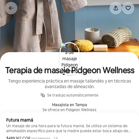
Omite
el
contenido
Terapia de masaje Pidgeon Wellness
Tengo experiencia práctica en masaje tailandés y en técnicas
avanzadas de alineación.
Se tradujo automáticamente
Masajista en Tampa
Se ofrece en Pidgeon Wellness
Futura mamá
Un masaje de una hora para la futura mamá. Se utiliza un sistema de
almohadón específico para que la madre pueda estar boca abajo de
forma cómoda y segura mientras recibe el masaje.
$489,162 COP
$489,162 COP por huésped
,
por persona
·
1 h