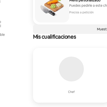
a
Menú personalizado
Puedes pedirle a este c
Precios a petición
o
l
Muestr
a
ble
Mis cualificaciones
Chef