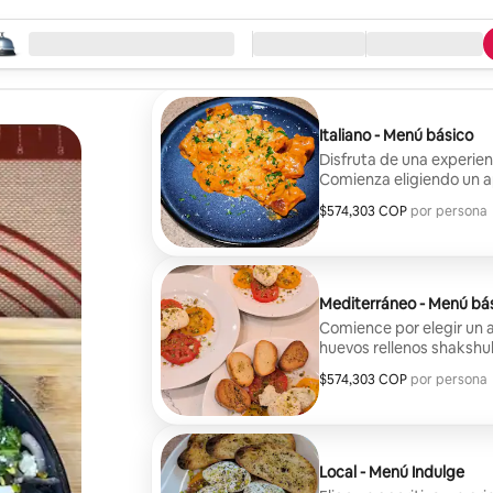
eza la búsqueda
ación
Llegada / Salida
Tipo de servicio
Italiano - Menú básico
Disfruta de una experien
Comienza eligiendo un a
heirloom, arancini sicil
$574,303 COP
$574,303 COP por huésped
por persona
de tomate. Para el plato 
piccata de pollo, ñoqui
filete al ajo o tilapia a
postre: cannoli, copas d
chispas de chocolate. C
Mediterráneo - Menú bá
Comience por elegir un a
huevos rellenos shakshuk
Para el plato principal, e
$574,303 COP
$574,303 COP por huésped
por persona
mutabal, pollo con miel y
Termina tu comida con un
de tiramisú, brownies y
para 2 personas.
Local - Menú Indulge